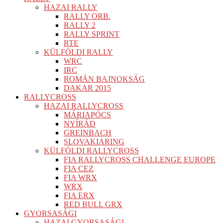
HAZAI RALLY
RALLY ORB.
RALLY 2
RALLY SPRINT
RTE
KÜLFÖLDI RALLY
WRC
IRC
ROMÁN BAJNOKSÁG
DAKAR 2015
RALLYCROSS
HAZAI RALLYCROSS
MÁRIAPÓCS
NYÍRÁD
GREINBACH
SLOVAKIARING
KÜLFÖLDI RALLYCROSS
FIA RALLYCROSS CHALLENGE EUROPE
FIA CEZ
FIA WRX
WRX
FIA ERX
RED BULL GRX
GYORSASÁGI
HAZAI GYORSASÁGI