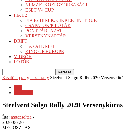
NEMZETKÖZI GYORSASÁGI
ESET V4 CUP
FIA F2
FIA F2 HÍREK, CIKKEK, INTERÚK
CSAPATOK/PILÓTÁK
PONTTÁBLÁZAT
VERSENYNAPTÁR
DRIFT
HAZAI DRIFT
KING OF EUROPE
VIDEÓK
FOTÓK
Kezdőlap
rally
hazai rally
Steelvent Salgó Rally 2020 Versenykiírás
rally
hazai rally
Steelvent Salgó Rally 2020 Versenykiírás
Írta:
matezsoltee
-
2020-06-20
MEGOSZTÁS