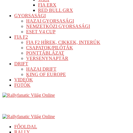
FIA ERX
RED BULL GRX
GYORSASÁGI
HAZAI GYORSASÁGI
NEMZETKÖZI GYORSASÁGI
ESET V4 CUP
FIA F2
FIA F2 HÍREK, CIKKEK, INTERÚK
CSAPATOK/PILÓTÁK
PONTTÁBLÁZAT
VERSENYNAPTÁR
DRIFT
HAZAI DRIFT
KING OF EUROPE
VIDEÓK
FOTÓK
FŐOLDAL
RALLY