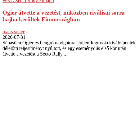
WRC Secto Rally Finland
Ogier átvette a vezetést, miközben riválisai sorra
bajba kerültek Finnországban
matezsoltee
-
2026-07-31
Sébastien Ogier és beugró navigátora, Julien Ingrassia kiváló péntek
délelőtti teljesítményt nyújtott, és egy eseménydús első kör után
átvette a vezetést a Secto Rally...