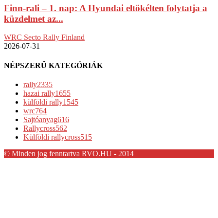
Finn-rali – 1. nap: A Hyundai eltökélten folytatja a
küzdelmet az...
WRC Secto Rally Finland
2026-07-31
NÉPSZERŰ KATEGÓRIÁK
rally
2335
hazai rally
1655
külföldi rally
1545
wrc
764
Sajtóanyag
616
Rallycross
562
Külföldi rallycross
515
© Minden jog fenntartva RVO.HU - 2014