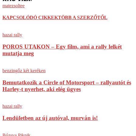
matezsoltee
KAPCSOLÓDÓ CIKKEK
TÖBB A SZERZŐTŐL
hazai rally
POROS UTAKON – Egy film, ami a rally lelkét
mutatja meg
benzingőz két keréken
Bemutatkozik a Circle of Motorsport – rallyautót és
Harley-t nyerhet, aki elég ügyes
hazai rally
Lendületben az új autóval, murván is!
Bózsva Piknik