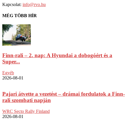
Kapcsolat:
info@rvo.hu
MÉG TÖBB HÍR
Finn-rali – 2. nap: A Hyundai a dobogóért és a
Super...
Egyéb
2026-08-01
Pajari átvette a vezetést – drámai fordulatok a Finn-
rali szombati napján
WRC Secto Rally Finland
2026-08-01