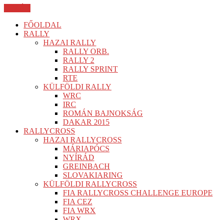
BEZÁR
FŐOLDAL
RALLY
HAZAI RALLY
RALLY ORB.
RALLY 2
RALLY SPRINT
RTE
KÜLFÖLDI RALLY
WRC
IRC
ROMÁN BAJNOKSÁG
DAKAR 2015
RALLYCROSS
HAZAI RALLYCROSS
MÁRIAPÓCS
NYÍRÁD
GREINBACH
SLOVAKIARING
KÜLFÖLDI RALLYCROSS
FIA RALLYCROSS CHALLENGE EUROPE
FIA CEZ
FIA WRX
WRX