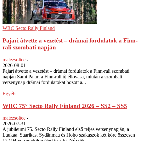
WRC Secto Rally Finland
Pajari átvette a vezetést – drámai fordulatok a Finn-
rali szombati napján
matezsoltee
-
2026-08-01
Pajari átvette a vezetést – drámai fordulatok a Finn-rali szombati
napján Sami Pajari a Finn-rali új éllovasa, miután a szombati
versenynap drámai fordulatokat hozott a...
Egyéb
WRC 75° Secto Rally Finland 2026 – SS2 – SS5
matezsoltee
-
2026-07-31
A jubileumi 75. Secto Rally Finland első teljes versenynapján, a
Laukaa, Saarikas, Sydänmaa és Hoho szakaszok két köre összesen
127,94 versenykilométert tesz ki. Nézzük...