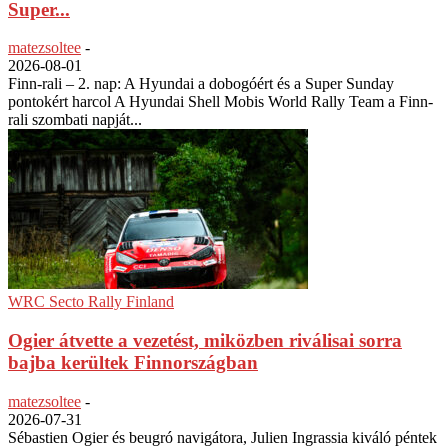
Super...
matezsoltee
-
2026-08-01
Finn-rali – 2. nap: A Hyundai a dobogóért és a Super Sunday
pontokért harcol A Hyundai Shell Mobis World Rally Team a Finn-
rali szombati napját...
WRC Secto Rally Finland
Ogier átvette a vezetést, miközben riválisai sorra
bajba kerültek Finnországban
matezsoltee
-
2026-07-31
Sébastien Ogier és beugró navigátora, Julien Ingrassia kiváló péntek