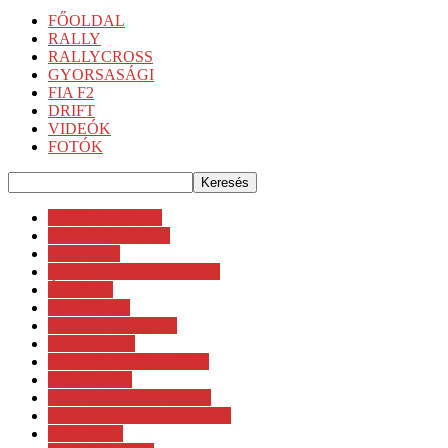
FŐOLDAL
RALLY
RALLYCROSS
GYORSASÁGI
FIA F2
DRIFT
VIDEÓK
FOTÓK
ACI Rally Monza
Artic Rally Finland
Chile Rally
Dayinsure Wales Rally GB
Észt Rally
Horvát Rally
Hyundai Motorsport
M-Sport Ford
Monte Carlo Rallye 2017
Rally Croatia
Rally Guanajuato México
Renties Ypres Rally Belgium
Safari Rally