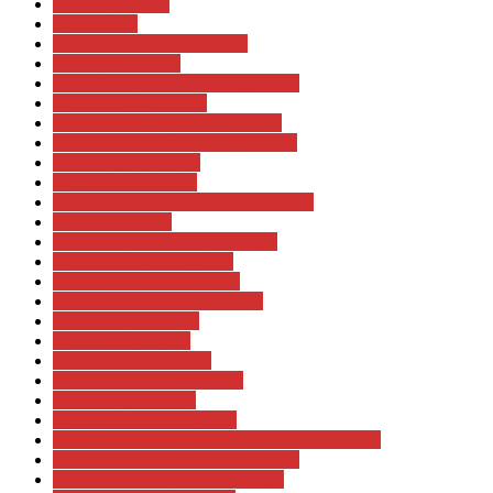
Svéd Rally 2017
Török Rally
TOYOTA GAZOO Racing
WEC Wales Rally
WRC 58. Ardeca Ypres Rally 2022
WRC Acropolis Rally
WRC ADAC Rally Deutschland
WRC Ardeca Ypres Rally Belgium
WRC Argentin Rally
WRC Ausztrál Rally
WRC EKO Acropolis Rally Of Gods
WRC Finn Rally
WRC Guanajuato Rally México
WRC Mexikó Rally 2017
WRC MOnte Carlo Rallye
WRC Neste Oil Rally Finland
WRC Poland Poland
WRC Rally Croatia
WRC Rally de Espana
WRC Rally Italia Sardegna
WRC Rally Sweden
WRC Rallye Monte-Carlo
WRC RallyRACC Catalunya – Costa Daurada
WRC Renties Ypres Rally Belgium
WRC Repco Rally New Zealand