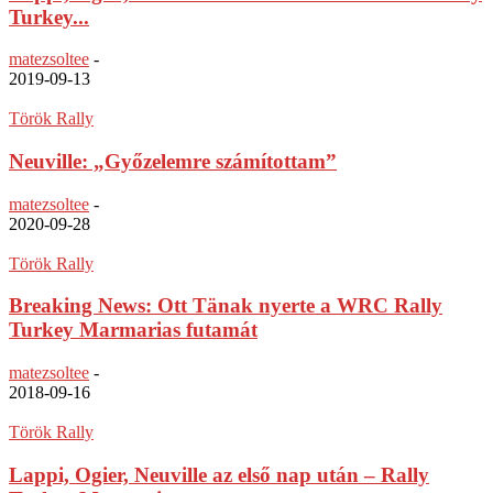
Turkey...
matezsoltee
-
2019-09-13
Török Rally
Neuville: „Győzelemre számítottam”
matezsoltee
-
2020-09-28
Török Rally
Breaking News: Ott Tänak nyerte a WRC Rally
Turkey Marmarias futamát
matezsoltee
-
2018-09-16
Török Rally
Lappi, Ogier, Neuville az első nap után – Rally