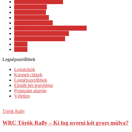
WRC Secto Rally Finland
WRC Svéd Rally
WRC Svld Rally
WRC Török Rally
WRC Tour de Corse
WRC VODAFONE Rally de Portugal
WRC XION Rally Argentina
WRC YFP Rally Argentina
WRC2
WRC3
Legnépszerűbbek
Legutolsók
Kiemelt cikkek
Legnépszerűbbek
Elmúlt hét legjobbjai
Pontszám alapján
Véletlen
Török Rally
WRC Török Rally – Ki fog nyerni két gyors múlva?