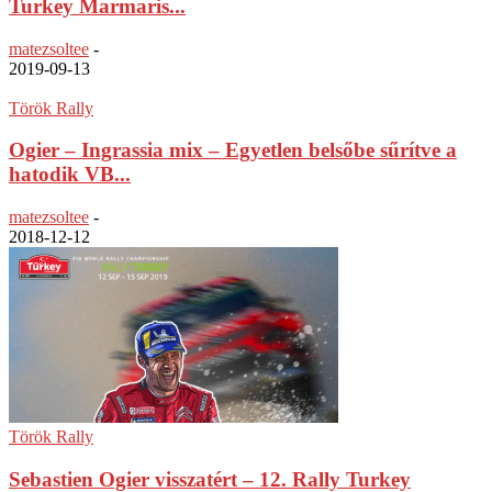
Turkey Marmaris...
matezsoltee
-
2019-09-13
Török Rally
Ogier – Ingrassia mix – Egyetlen belsőbe sűrítve a
hatodik VB...
matezsoltee
-
2018-12-12
Török Rally
Sebastien Ogier visszatért – 12. Rally Turkey