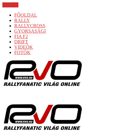
BEZÁR
FŐOLDAL
RALLY
RALLYCROSS
GYORSASÁGI
FIA F2
DRIFT
VIDEÓK
FOTÓK