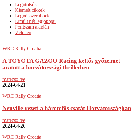
Legutolsók
Kiemelt cikkek
Legnépszerűbbek
Elmúlt hét legjobbjai
Pontszám alapján
Véletlen
WRC Rally Croatia
A TOYOTA GAZOO Racing kettős győzelmet
aratott a horvátországi thrillerben
matezsoltee
-
2024-04-21
WRC Rally Croatia
Neuville vezeti a háromfős csatát Horvátországban
matezsoltee
-
2024-04-20
WRC Rally Croatia