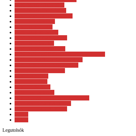
WRC Mexikó Rally 2017
WRC MOnte Carlo Rallye
WRC Neste Oil Rally Finland
WRC Poland Poland
WRC Rally Croatia
WRC Rally de Espana
WRC Rally Italia Sardegna
WRC Rally Sweden
WRC Rallye Monte-Carlo
WRC RallyRACC Catalunya – Costa Daurada
WRC Renties Ypres Rally Belgium
WRC Repco Rally New Zealand
WRC Secto Rally Finland
WRC Svéd Rally
WRC Svld Rally
WRC Török Rally
WRC Tour de Corse
WRC VODAFONE Rally de Portugal
WRC XION Rally Argentina
WRC YFP Rally Argentina
WRC2
WRC3
Legutolsók