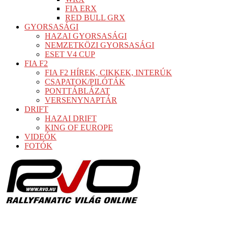
FIA ERX
RED BULL GRX
GYORSASÁGI
HAZAI GYORSASÁGI
NEMZETKÖZI GYORSASÁGI
ESET V4 CUP
FIA F2
FIA F2 HÍREK, CIKKEK, INTERÚK
CSAPATOK/PILÓTÁK
PONTTÁBLÁZAT
VERSENYNAPTÁR
DRIFT
HAZAI DRIFT
KING OF EUROPE
VIDEÓK
FOTÓK