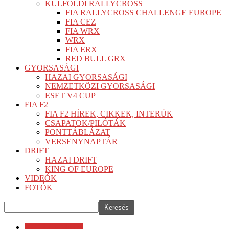
KÜLFÖLDI RALLYCROSS
FIA RALLYCROSS CHALLENGE EUROPE
FIA CEZ
FIA WRX
WRX
FIA ERX
RED BULL GRX
GYORSASÁGI
HAZAI GYORSASÁGI
NEMZETKÖZI GYORSASÁGI
ESET V4 CUP
FIA F2
FIA F2 HÍREK, CIKKEK, INTERÚK
CSAPATOK/PILÓTÁK
PONTTÁBLÁZAT
VERSENYNAPTÁR
DRIFT
HAZAI DRIFT
KING OF EUROPE
VIDEÓK
FOTÓK
ACI Rally Monza