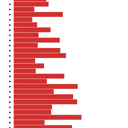
Artic Rally Finland
Chile Rally
Dayinsure Wales Rally GB
Észt Rally
Horvát Rally
Hyundai Motorsport
M-Sport Ford
Monte Carlo Rallye 2017
Rally Croatia
Rally Guanajuato México
Renties Ypres Rally Belgium
Safari Rally
Svéd Rally 2017
Török Rally
TOYOTA GAZOO Racing
WEC Wales Rally
WRC 58. Ardeca Ypres Rally 2022
WRC Acropolis Rally
WRC ADAC Rally Deutschland
WRC Ardeca Ypres Rally Belgium
WRC Argentin Rally
WRC Ausztrál Rally
WRC EKO Acropolis Rally Of Gods
WRC Finn Rally
WRC Guanajuato Rally México