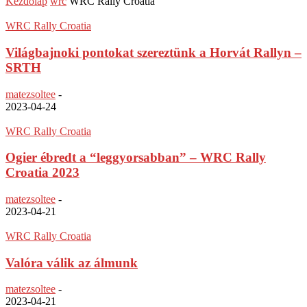
Kezdőlap
wrc
WRC Rally Croatia
WRC Rally Croatia
Világbajnoki pontokat szereztünk a Horvát Rallyn –
SRTH
matezsoltee
-
2023-04-24
WRC Rally Croatia
Ogier ébredt a “leggyorsabban” – WRC Rally
Croatia 2023
matezsoltee
-
2023-04-21
WRC Rally Croatia
Valóra válik az álmunk
matezsoltee
-
2023-04-21