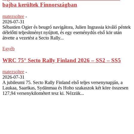
bajba kerültek Finnországban
matezsoltee
-
2026-07-31
Sébastien Ogier és beugró navigátora, Julien Ingrassia kiváló péntek
délelőtti teljesítményt nyújtott, és egy eseménydús első kör után
átvette a vezetést a Secto Rally...
Egyéb
WRC 75° Secto Rally Finland 2026 – SS2 – SS5
matezsoltee
-
2026-07-31
A jubileumi 75. Secto Rally Finland első teljes versenynapján, a
Laukaa, Saarikas, Sydänmaa és Hoho szakaszok két köre összesen
127,94 versenykilométert tesz ki. Nézzük...