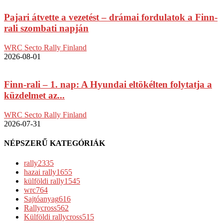
Pajari átvette a vezetést – drámai fordulatok a Finn-
rali szombati napján
WRC Secto Rally Finland
2026-08-01
Finn-rali – 1. nap: A Hyundai eltökélten folytatja a
küzdelmet az...
WRC Secto Rally Finland
2026-07-31
NÉPSZERŰ KATEGÓRIÁK
rally
2335
hazai rally
1655
külföldi rally
1545
wrc
764
Sajtóanyag
616
Rallycross
562
Külföldi rallycross
515