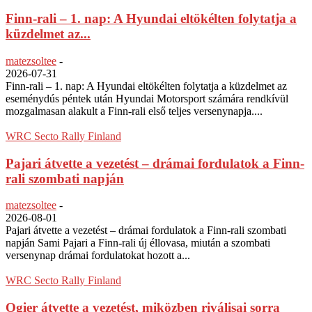
Finn-rali – 1. nap: A Hyundai eltökélten folytatja a
küzdelmet az...
matezsoltee
-
2026-07-31
Finn-rali – 1. nap: A Hyundai eltökélten folytatja a küzdelmet az
eseménydús péntek után Hyundai Motorsport számára rendkívül
mozgalmasan alakult a Finn-rali első teljes versenynapja....
WRC Secto Rally Finland
Pajari átvette a vezetést – drámai fordulatok a Finn-
rali szombati napján
matezsoltee
-
2026-08-01
Pajari átvette a vezetést – drámai fordulatok a Finn-rali szombati
napján Sami Pajari a Finn-rali új éllovasa, miután a szombati
versenynap drámai fordulatokat hozott a...
WRC Secto Rally Finland
Ogier átvette a vezetést, miközben riválisai sorra