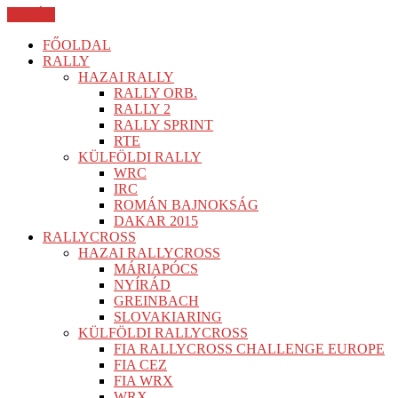
BEZÁR
FŐOLDAL
RALLY
HAZAI RALLY
RALLY ORB.
RALLY 2
RALLY SPRINT
RTE
KÜLFÖLDI RALLY
WRC
IRC
ROMÁN BAJNOKSÁG
DAKAR 2015
RALLYCROSS
HAZAI RALLYCROSS
MÁRIAPÓCS
NYÍRÁD
GREINBACH
SLOVAKIARING
KÜLFÖLDI RALLYCROSS
FIA RALLYCROSS CHALLENGE EUROPE
FIA CEZ
FIA WRX
WRX