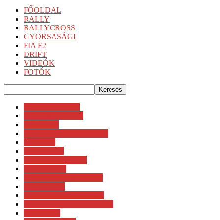
FŐOLDAL
RALLY
RALLYCROSS
GYORSASÁGI
FIA F2
DRIFT
VIDEÓK
FOTÓK
ACI Rally Monza
Artic Rally Finland
Chile Rally
Dayinsure Wales Rally GB
Észt Rally
Horvát Rally
Hyundai Motorsport
M-Sport Ford
Monte Carlo Rallye 2017
Rally Croatia
Rally Guanajuato México
Renties Ypres Rally Belgium
Safari Rally