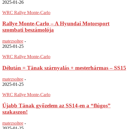
2025-01-26
WRC Rallye Monte-Carlo
Rallye Monte-Carlo – A Hyundai Motorsport
szombati beszámolója
matezsoltee
-
2025-01-25
WRC Rallye Monte-Carlo
Délután = Tänak szárnyalás + mesterhármas – SS15
matezsoltee
-
2025-01-25
WRC Rallye Monte-Carlo
Újabb Tänak győzelem az SS14-en a “flúgos”
szakaszon!
matezsoltee
-
2025-01-25