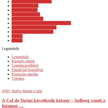
WRC Secto Rally Finland
WRC Svéd Rally
WRC Svld Rally
WRC Török Rally
WRC Tour de Corse
WRC VODAFONE Rally de Portugal
WRC XION Rally Argentina
WRC YFP Rally Argentina
WRC2
WRC3
Legutolsók
Legutolsók
Kiemelt cikkek
Legnépszerűbbek
Elmúlt hét legjobbjai
Pontszám alapján
Véletlen
WRC Rallye Monte-Carlo
A Col de Turini következik kétszer – Solberg vezeti a
futamot …