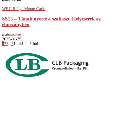
WRC Rallye Monte-Carlo
SS13 – Tänak nyerte a szakaszt. Helycserék az
élmezőnyben
matezsoltee
-
2025-01-25
1
2
3
...
5
1. oldal a 5-ból