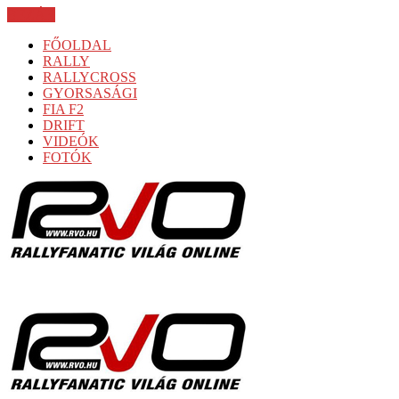
BEZÁR
FŐOLDAL
RALLY
RALLYCROSS
GYORSASÁGI
FIA F2
DRIFT
VIDEÓK
FOTÓK