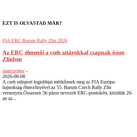
EZT IS OLVASTAD MÁR?
FIA ERC Barum Rally Zlin 2026
Az ERC élmenői a cseh sztárokkal csapnak össze
Zlínben
matezsoltee
-
2026-08-08
A cseh ralisport legjobbjai mérkőznek meg az FIA Európa-
bajnokság élmezőnyével az 55. Barum Czech Rally Zlín
versenyen.Összesen 56 páros nevezett ERC-pontokért, közülük 26-
an az...