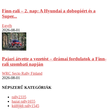
Finn-rali – 2. nap: A Hyundai a dobogóért és a
Super...
Egyéb
2026-08-01
Pajari átvette a vezetést – drámai fordulatok a Finn-
rali szombati napján
WRC Secto Rally Finland
2026-08-01
NÉPSZERŰ KATEGÓRIÁK
rally
2335
hazai rally
1655
külföldi rally
1545