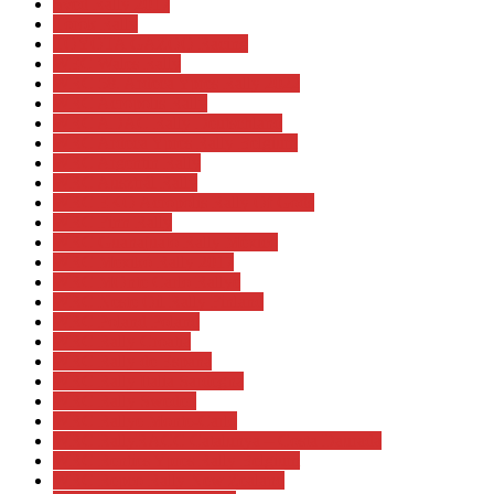
Svéd Rally 2017
Török Rally
TOYOTA GAZOO Racing
WEC Wales Rally
WRC 58. Ardeca Ypres Rally 2022
WRC Acropolis Rally
WRC ADAC Rally Deutschland
WRC Ardeca Ypres Rally Belgium
WRC Argentin Rally
WRC Ausztrál Rally
WRC EKO Acropolis Rally Of Gods
WRC Finn Rally
WRC Guanajuato Rally México
WRC Mexikó Rally 2017
WRC MOnte Carlo Rallye
WRC Neste Oil Rally Finland
WRC Poland Poland
WRC Rally Croatia
WRC Rally de Espana
WRC Rally Italia Sardegna
WRC Rally Sweden
WRC Rallye Monte-Carlo
WRC RallyRACC Catalunya – Costa Daurada
WRC Renties Ypres Rally Belgium
WRC Repco Rally New Zealand