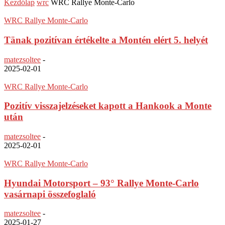
Kezdőlap
wrc
WRC Rallye Monte-Carlo
WRC Rallye Monte-Carlo
Tänak pozitívan értékelte a Montén elért 5. helyét
matezsoltee
-
2025-02-01
WRC Rallye Monte-Carlo
Pozitív visszajelzéseket kapott a Hankook a Monte
után
matezsoltee
-
2025-02-01
WRC Rallye Monte-Carlo
Hyundai Motorsport – 93° Rallye Monte-Carlo
vasárnapi összefoglaló
matezsoltee
-
2025-01-27