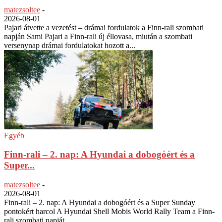
matezsoltee
-
2026-08-01
Pajari átvette a vezetést – drámai fordulatok a Finn-rali szombati
napján Sami Pajari a Finn-rali új éllovasa, miután a szombati
versenynap drámai fordulatokat hozott a...
Egyéb
Finn-rali – 2. nap: A Hyundai a dobogóért és a
Super...
matezsoltee
-
2026-08-01
Finn-rali – 2. nap: A Hyundai a dobogóért és a Super Sunday
pontokért harcol A Hyundai Shell Mobis World Rally Team a Finn-
rali szombati napját...