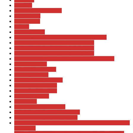
gyorsulás
H-Moto UNI Győr Team
Hegyiverseny
Herbst Rallye
Historic
HRC East Rally
https://www.youtube.com/watch?v=k3eRgjqnibo
HUMDA Országos Rally Bajnokság 2023
HUMDA Országos Rally Bajnokság 2024
HUMDA Országos Rally Bajnokság 2025
Hungarian Virtual Dirt Rally 2.0 Championship 2020
I. Diósgyőr Rally
I. Hell Diósgyőr Rally
II. Diósgyőr Rally
III. MBM Diósgyőr Rally
International GT Open
International Open GT
IV. Rally Hungary
Kamion EB
Kárai Trans Euro RX 2026
Kárai Trans Wolrd RX of Hungary
Kellemes Karácsonyi Ünnepeket!
Kifejezés eltávolítása: H-Moto UNI Győr Team H-Moto UNI
Győr Team