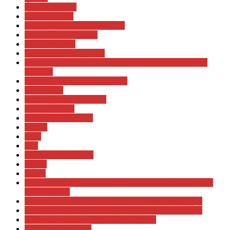
Árpádtető Rally
Bakonya Rally
Bányásznapi Oroszlány Rallye
benzingőz két keréken
Berta Benjámin
Bózsva Rallysprint 2025
BWIN Grand Prix of Austria Red Bull Ring - Spielberg.
MotoGP
Crumerum-Nyerges Rally 2023
Dakar 2024
Desert X-Prix Extreme E
Diósgyőr Rally
Diósgyőr Rally 2023
DiRT2
Drag
drift
Ducati Lenovo Team
e-sport
Egyéb
EON Solar Group Felsőkelecsény MiniSprint - Greenplan
MRC 6.futam
ERC 1. BAUHAUS Royal Rally of Scandinavia 2023
ERC 2. BAUHAUS Royal Rally of Scandinavia 2024
ERC 43. Rally Andalucia Sierra Morena
ERC Rally Hungary