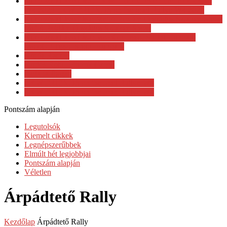
Kifejezés eltávolítása: LKW FRIENDS on the road Rallye
W4 2023 LKW FRIENDS on the road Rallye W4 2023
Kifejezés eltávolítása: Metró Reklám Országos Szlalom Show
Metró Reklám Országos Szlalom Show
Kifejezés eltávolítása: MotoGP Tissot Sprint Hungary
MotoGP Tissot Sprint Hungary
Korda Racing
Kurtos Robi - Fridrik Gergő
Lada találkozó
LKW FRIENDS on the road Rallye W4
LKW FRIENDS on the roan Rallye W4
Pontszám alapján
Legutolsók
Kiemelt cikkek
Legnépszerűbbek
Elmúlt hét legjobbjai
Pontszám alapján
Véletlen
Árpádtető Rally
Kezdőlap
Árpádtető Rally