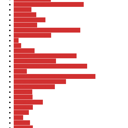
ERC Staff House Rally Hungary 2025
Esport F1
Esport ORB
Esport World RX
Esport WRC
European Autoslalom Championship
EuroRX of Hungary
F1
FIA
FIA EHRC
FIA ERC Barum Czech Rally Zlin
FIA Euro RX of Latvia
FIA European Hill Climb Championship
FIA F2
FIA Kárai Trans World RX of Hungary 2025
FIA Motorsport Games 2024
FIA Swift Cup Europe
FIA WEC
FIA WRC
FIA WRC 2026
FIA WRX
Formula
fotók
Gyászhír
gyorsasági