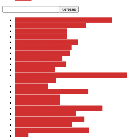
10. Hidasnémeti KALANDRALLY - 2024.07.20.
11. Esztergom - Nyerges Rally 2024.
11. Rally di Roma Capitale
12. Rally di Roma Capitale
12. Rally di Roma Capitale 2024
13. WRC Rally Estonia 2023
14. Delfi Rally Estonia 2024
20. Rally Italia Sardegna
3. Szilveszteri R-Cup Gála
30. Veszprém Rallye
37. LKW FRIENDS on the road Jännerrallye powered by
WIMBERGER 2024
38. Rally Velenje
43. Rally Internazionale del Casentino
57. Azores Rallye 2023
71. Rally Sweden 2024
79. ORLEN Rajd Polski - Rally Poland 2023
80. ORLEN Rally Poland 2024
82. Rally Poland - Rajd Polski 2026
93° Rallye Monte-Carlo 2025
Abu Dhabi Desert Challenge - W2RC
AMTS