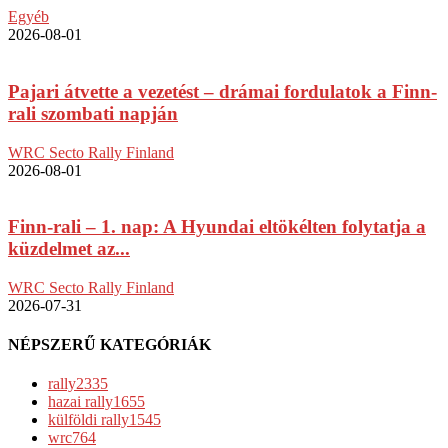
Egyéb
2026-08-01
Pajari átvette a vezetést – drámai fordulatok a Finn-
rali szombati napján
WRC Secto Rally Finland
2026-08-01
Finn-rali – 1. nap: A Hyundai eltökélten folytatja a
küzdelmet az...
WRC Secto Rally Finland
2026-07-31
NÉPSZERŰ KATEGÓRIÁK
rally
2335
hazai rally
1655
külföldi rally
1545
wrc
764