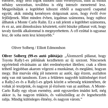
ellenére, hogy nem fogok minden ralin versenyezni, mint az elmúlt
néhány szezonban, továbbra is elég intenzív menetrend lesz.
Megpróbáljuk a legtöbbet kihozni ebből a nagyszerű csapattal
együtt, akik mindig keményen dolgoznak azon, hogy évről évre
fejlődjenek. Mint minden évben, izgalmas számomra, hogy rajthoz
állhatok a Monte Carlo Ralin. Ez a rali jelenti a legtöbbet számomra,
és ez az, ami álmodozásra késztetett, ezért büszke pillanat volt, hogy
tavaly tizedik alkalommal is megnyerhettem. A cél ezúttal is ugyanaz
lesz, de soha nem lesz könnyebb.”
Oliver Solberg / Elliott Edmondson
Oliver Solberg (99-es autó pilótája):
„Álomszerű pillanat, hogy
Toyota Rally1-es pilótának kezdhetem az új szezont. Nincsenek
egyértelmű elvárásaim az idei eredményeket illetően; csak a tőlem
telhető legjobban akarom végezni a munkámat, és meglátni, hogyan
megy. Bár murván elég jól ismerem az autót, úgy érzem, aszfalton
még van mit tanulnom. Ezen a felületen nagyobb különbséget érzel
a Rally2-es és a Rally1-es gépek között a sebesség tekintetében, de
voltak jó tesztjeink, és nagyon jó érzésem van az autóban. A Monte-
Carlo Rally egy olyan esemény, amit egyszerűen imádni kell, még
akkor is, ha nagyon trükkös, és valószínűleg az év legnehezebb
ralija. Mindig különleges élmény, és nagyon várom.”