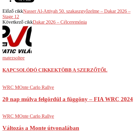
Előző cikk
Nasser Al-Attiyah 50. szakaszgyőzelme – Dakar 2026 –
Stage 12
Következő cikk
Dakar 2026 – Célceremónia
matezsoltee
KAPCSOLÓDÓ CIKKEK
TÖBB A SZERZŐTŐL
WRC MOnte Carlo Rallye
20 nap múlva felgördül a függöny – FIA WRC 2024
WRC MOnte Carlo Rallye
Változás a Monte útvonalában