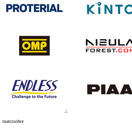
./.
matezsoltee