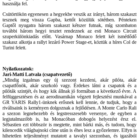
használja fel.
Csütörtökön egyenesen a hegyekbe veszik az irányt, három szakaszt
tesznek meg vissza Gapba, kettőt közülük sötétben. Pénteken
Gaptől nyugatra három szakaszt kétszer futnak, míg szombaton
további három hegyi tesztet rendeznek az esti Monaco Circuit
szuperkülönkiadás előtt. Vasárnap Monaco felett két ismétlődő
szakasz alkotja a rallyt lezáró Power Stage-et, köztük a híres Col de
Turini felett.
Nyilatkozatok:
Jari-Matti Latvala (csapatvezető)
„Mindig izgalmas egy új szezont kezdeni, akár pilóta, akár
csapatfőnök, akár szurkoló vagy. Érdekes látni a csapatok és a
pilóták szintjét, és hogy kik állnak jó formában a következő évre. A
felfüggesztésen és az aerodinamikán végzett fejlesztési munkával a
GR YARIS Rally1-ünknek erősnek kell lennie, de tudjuk, hogy a
riválisaink is keményen dolgoznak a fejlődésen. A Monte Carlo Rali
a szezon legnehezebb és legstresszesebb versenye, de egyben a
legjutalmazóbb is, ha Monacóban dobogós helyezést érsz el.
Sébastien ezt többször is megtette, mint bárki más, és tudom, hogy
kilencedik világbajnoki címe után is éhes lesz a győzelemre. Elfyn is
hihetetlen teljesítményt mutatott a tavalyi szezonban, és igazából