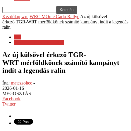
Kezdőlap
wrc
WRC MOnte Carlo Rallye
Az új külsővel
érkező TGR-WRT mérföldkőnek számító kampányt indít a legendás
ralin
wrc
WRC MOnte Carlo Rallye
Az új külsővel érkező TGR-
WRT mérföldkőnek számító kampányt
indít a legendás ralin
Írta:
matezsoltee
-
2026-01-16
MEGOSZTÁS
Facebook
Twitter