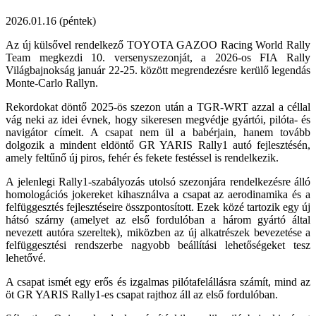
2026.01.16 (péntek)
Az új külsővel rendelkező TOYOTA GAZOO Racing World Rally
Team megkezdi 10. versenyszezonját, a 2026-os FIA Rally
Világbajnokság január 22-25. között megrendezésre kerülő legendás
Monte-Carlo Rallyn.
Rekordokat döntő 2025-ös szezon után a TGR-WRT azzal a céllal
vág neki az idei évnek, hogy sikeresen megvédje gyártói, pilóta- és
navigátor címeit. A csapat nem ül a babérjain, hanem tovább
dolgozik a mindent eldöntő GR YARIS Rally1 autó fejlesztésén,
amely feltűnő új piros, fehér és fekete festéssel is rendelkezik.
A jelenlegi Rally1-szabályozás utolsó szezonjára rendelkezésre álló
homologációs jokereket kihasználva a csapat az aerodinamika és a
felfüggesztés fejlesztéseire összpontosított. Ezek közé tartozik egy új
hátsó szárny (amelyet az első fordulóban a három gyártó által
nevezett autóra szereltek), miközben az új alkatrészek bevezetése a
felfüggesztési rendszerbe nagyobb beállítási lehetőségeket tesz
lehetővé.
A csapat ismét egy erős és izgalmas pilótafelállásra számít, mind az
öt GR YARIS Rally1-es csapat rajthoz áll az első fordulóban.