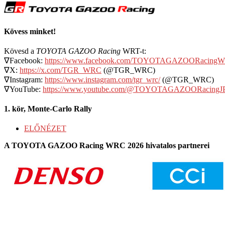
Kövess minket!
Kövesd a
TOYOTA GAZOO Racing
WRT-t:
∇Facebook:
https://www.facebook.com/TOYOTAGAZOORacing
∇X:
https://x.com/TGR_WRC
(@TGR_WRC)
∇Instagram:
https://www.instagram.com/tgr_wrc/
(@TGR_WRC)
∇YouTube:
https://www.youtube.com/@TOYOTAGAZOORacingJ
1. kör, Monte-Carlo Rally
ELŐNÉZET
A TOYOTA GAZOO Racing WRC 2026 hivatalos partnerei