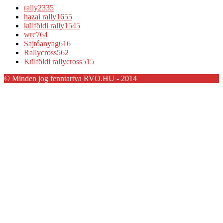
rally
2335
hazai rally
1655
külföldi rally
1545
wrc
764
Sajtóanyag
616
Rallycross
562
Külföldi rallycross
515
© Minden jog fenntartva RVO.HU - 2014