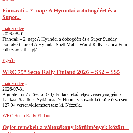
Finn-rali – 2. nap: A Hyundai a dobogóért és a
Super...
matezsoltee
-
2026-08-01
Finn-rali – 2. nap: A Hyundai a dobogóért és a Super Sunday
pontokért harcol A Hyundai Shell Mobis World Rally Team a Finn-
rali szombati napját...
Egyéb
WRC 75° Secto Rally Finland 2026 – SS2 – SS5
matezsoltee
-
2026-07-31
A jubileumi 75. Secto Rally Finland első teljes versenynapján, a
Laukaa, Saarikas, Sydänmaa és Hoho szakaszok két köre összesen
127,94 versenykilométert tesz ki. Nézzük...
WRC Secto Rally Finland
Ogier remekelt a változékony körülmények között –