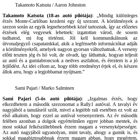
Takamoto Katsuta / Aaron Johnston
Takamoto Katsuta (18-as autó pilótája)
: „Mindig különleges
érzés Monte-Carlóban kezdeni egy új szezont. A körülmények a
szezon során az egyik legnehezebbek közé tartoznak, így az előzetes
érzések elég vegyesek lehetnek: izgatottan várod, de sosem
tudhatod, mi fog történni. Jól kell kommunikálnunk az
útvonaljegyző csapatainkkal, akik a legfrissebb információkat adják
a körülményekről, amelyek nagyon gyorsan változhatnak. A verseny
előtti teszten jég és hó volt, de olvadt, így láthattuk, hogyan teljesít
az autó és a gumiabroncsok a nedves aszfalton, és éreztem is a jó
fejlődést. Az idei célom az, hogy több eredményt érjek el, és készen
állok arra, hogy a legjobbamat nyújtsam.”
Sami Pajari / Marko Salminen
Sami Pajari (5-ös autó pilótája)
:
„Izgalmas érzés, hogy
elkezdhetem a második szezonomat a Rally1 autóval. A tavalyi év
nagyjából a tanulásról szólt, mivel a legtöbb rali esetében ez volt az
első alkalom, hogy ezzel az autóval versenyeztem. Az év második
felében azonban a dolgok egyértelműen egyre jobban mentek, és
most sokkal felkészültebbnek érzem magam a versenyképességre.
Az autó nagyjából ugyanolyan, mint tavaly, ahogy a gumik is, és
sokkal magabiztosabbnak érzem magam abban, hogy megértem,