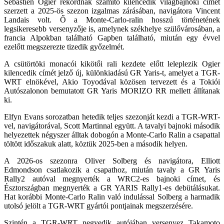
Sébastien Ogier rekordnak számító kilencedik világbajnoki címet
szerzett a 2025-ös szezon izgalmas zárásában, navigátora Vincent
Landais volt. Ő a Monte-Carlo-ralin hosszú történetének
legsikeresebb versenyzője is, amelynek székhelye szülővárosában, a
francia Alpokban található Gapben található, miután egy évvel
ezelőtt megszerezte tizedik győzelmét.
A csütörtöki monacói kikötői rali kezdete előtt leleplezik Ogier
kilencedik címét jelző új, különkiadású GR Yaris-t, amelyet a TGR-
WRT elnökével, Akio Toyodával közösen tervezett és a Tokiói
Autószalonon bemutatott GR Yaris MORIZO RR mellett állítanak
ki.
Elfyn Evans sorozatban hetedik teljes szezonját kezdi a TGR-WRT-
vel, navigátorával, Scott Martinnal együtt. A tavalyi bajnoki második
helyezettek négyszer álltak dobogón a Monte-Carlo Ralin a csapattal
töltött időszakuk alatt, köztük 2025-ben a második helyen.
A 2026-os szezonra Oliver Solberg és navigátora, Elliott
Edmondson csatlakozik a csapathoz, miután tavaly a GR Yaris
Rally2 autóval megnyerték a WRC2-es bajnoki címet, és
Észtországban megnyerték a GR YARIS Rally1-es debütálásukat.
Hat korábbi Monte-Carlo Ralin való indulással Solberg a harmadik
utolsó jelölt a TGR-WRT gyártói pontjainak megszerzésére.
Szintén a TGR-WRT negyedik autójában versenyez Takamoto