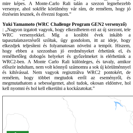
mire képes. A Monte-Carlo Rali talán a szezon legnehezebb
versenye, ahol sokféle körülmény vár rám, de remélem, hogy jó
érzéseim lesznek, és élvezni fogom.”
Yuki Yamamoto (WRC Challenge Program GEN2 versenyző)
: „Nagyon izgatott vagyok, hogy elkezdhetem ezt az új szezont, tele
WRC versenyekkel. Míg a korábbi évek inkább a
tapasztalatszerzésről szóltak, úgy gondolom, itt az ideje, hogy
elkezdjek teljesíteni és folyamatosan növelni a tempót. Hiszem,
hogy ebben a szezonban jó eredményeket érhetünk el, és
remélhetőleg dobogós helyeket és győzelmeket is elérhetünk a
WRC2-ben. A Monte Carlo Rali különleges, és tavaly, amikor
először indultam, nem volt könnyű számomra a sok új körülménnyel
és kihívással. Nem vagyok regisztrálva WRC2 pontokért, de
remélem, hogy többet megtudok erről az eseményről, és
megmutathatom a sebességemet, ahol tudok, okosan eldöntve, hol
kell nyomni és hol kell elkerülni a kockázatokat.”