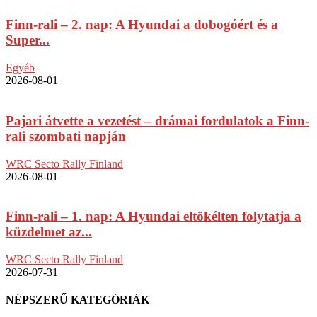
Finn-rali – 2. nap: A Hyundai a dobogóért és a
Super...
Egyéb
2026-08-01
Pajari átvette a vezetést – drámai fordulatok a Finn-
rali szombati napján
WRC Secto Rally Finland
2026-08-01
Finn-rali – 1. nap: A Hyundai eltökélten folytatja a
küzdelmet az...
WRC Secto Rally Finland
2026-07-31
NÉPSZERŰ KATEGÓRIÁK