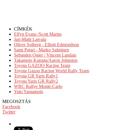
CÍMKÉK
Elfyn Evans /Scott Martin
Jari-Matti Latvala
Oliver Solberg - Elliott Edmondson
Sami Pajari - Marko Salminen
Sebastien Ogier / Vincent Landais
Takamoto Katsuta/Aaron Johnston
Toyota GAZOO Racing Team
Toyota Gazoo Racing World Rally Team
Toyota GR Yaris Rally1
Toyota Yaris GR Rally2
WRC Rallye Monte-Carlo
Yuki Yamamoto
MEGOSZTÁS
Facebook
Twitter