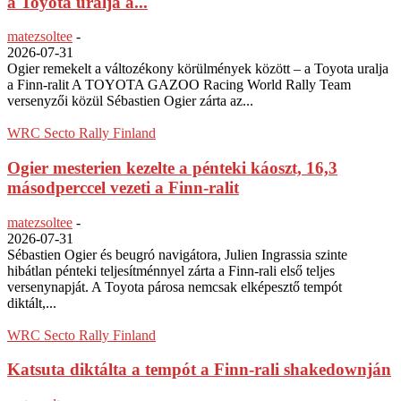
a Toyota uralja a...
matezsoltee
-
2026-07-31
Ogier remekelt a változékony körülmények között – a Toyota uralja
a Finn-ralit A TOYOTA GAZOO Racing World Rally Team
versenyzői közül Sébastien Ogier zárta az...
WRC Secto Rally Finland
Ogier mesterien kezelte a pénteki káoszt, 16,3
másodperccel vezeti a Finn-ralit
matezsoltee
-
2026-07-31
Sébastien Ogier és beugró navigátora, Julien Ingrassia szinte
hibátlan pénteki teljesítménnyel zárta a Finn-rali első teljes
versenynapját. A Toyota párosa nemcsak elképesztő tempót
diktált,...
WRC Secto Rally Finland
Katsuta diktálta a tempót a Finn-rali shakedownján