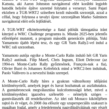
Katsuta, aki Aaron Johnston navigátorral elért korábbi legjobb
hatodik helyére építve szeretné folytatni a versenyt. Sami Pajari
eközben a TGR-WRT2 színeiben kezdi második szezonját, azzal a
céllal, hogy folytassa a tavalyi újonc szezonjában Marko Salminen
navigátorral elért erős fejlődését.
A TGR-WRT elkötelezettsége a fiatal pilóták támogatása iránt
kiterjed a WRC Challenge programra is. Miután 2025-ben jelentős
előrelépést mutatott, a program második generációs pilótája, Yuki
Yamamoto újabb lépést tesz, és egy GR Yaris Rally2-vel indul a
WRC rali szezonban.
Yamamoto autója egyike a Monte-Carlo Ralin induló hét GR Yaris
Rally2 autónak. Filip Mareš, Chris Ingram, Eliott Delecour (az
1994-es Monte-Carlo Rally győztesének, François-nak a fia),
Olivier Burri és Johannes Keferböck mind a WRC2-ben indulnak,
Paolo Vallivero is a nevezési listán szerepel.
A Monte-Carlo Rally híres a gyakran változékony időjárási
körülményeiről, amelyek jeget és havat hozhatnak az aszfaltutakra.
A gumiabroncsok megválasztása kulcsfontosságú lehet, mivel a
körülményekhez igazodva szélesebb – némelyik szöges –
gumiválaszték áll rendelkezésre. Az idei rali Monaco kikötőjében
rajtol és ér véget, és 2008 óta először egy szuperspeciális szakaszt is
magában foglal, amely a fejedelemség nagydíjpályájának egy részét