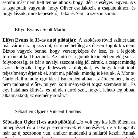
semmi mást nem kell tennie ahhoz, hogy idén is esélyes legyen. Az
is izgatottak vagyunk, hogy Oliver csatlakozik a csapatunkhoz, és
hogy lássuk, mire képesek ő, Taka és Sami a szezon s
orán.”
Elfyn Evans / Scott Martin
Elfyn Evans (a 33-as autó pilótája):
„A szokásos rövid szünet után
már várom az új szezont, és remélhetőleg az élesen fogok küzdeni.
Biztos vagyok benne, hogy versenyképes év lesz, és a legjobb
formánkat kell hoznunk. Az autó és a gumik tekintetében elég sok a
folytonosság, és bár a tavalyi szezont elég jól zártuk, a csapat mindig
azon dolgozik, hogy fejlesszék a dolgokat, és hogy kicsit több
teljesítményt érjenek el, amit mi, pilóták, mindig is kérünk. A Monte-
Carlo Rali mindig egy kicsit ismeretlen abban az értelemben, hogy
nem tudhatod előre, milyen körülményekkel fogsz szembesülni. Ez
egy hatalmas kihívás, és minden arról szól, hogy a lehető legjobban
alkalmazkodj az esemény során.”
Sébastien Ogier / Vincent Landais
Sébastien Ogier (1-es autó pilótája)
:
„Jó volt egy kis időt tölteni az
ünnepléssel és a tavalyi eredmények elismerésével, de a hangsúly
már az új szezonon van, amikor mindenki a nulláról kezdi. Annak