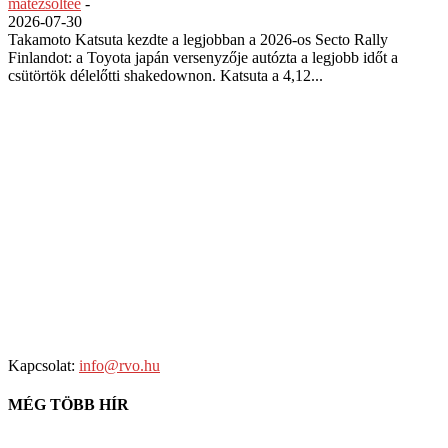
matezsoltee
-
2026-07-30
Takamoto Katsuta kezdte a legjobban a 2026-os Secto Rally
Finlandot: a Toyota japán versenyzője autózta a legjobb időt a
csütörtök délelőtti shakedownon. Katsuta a 4,12...
Kapcsolat:
info@rvo.hu
MÉG TÖBB HÍR