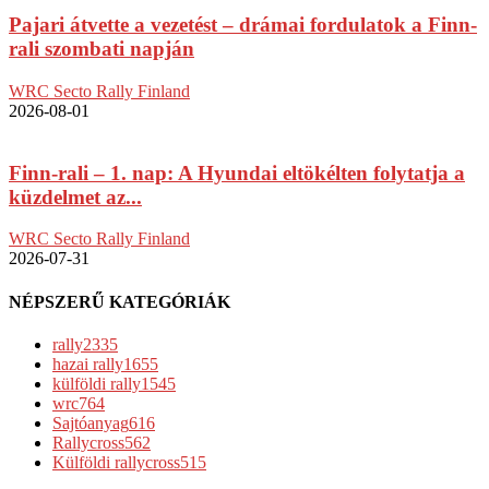
Pajari átvette a vezetést – drámai fordulatok a Finn-
rali szombati napján
WRC Secto Rally Finland
2026-08-01
Finn-rali – 1. nap: A Hyundai eltökélten folytatja a
küzdelmet az...
WRC Secto Rally Finland
2026-07-31
NÉPSZERŰ KATEGÓRIÁK
rally
2335
hazai rally
1655
külföldi rally
1545
wrc
764
Sajtóanyag
616
Rallycross
562
Külföldi rallycross
515