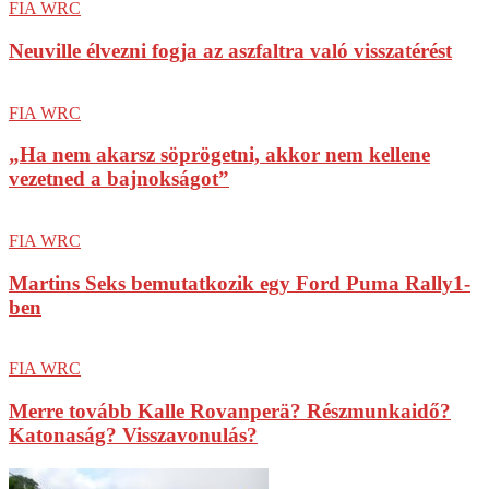
FIA WRC
Neuville élvezni fogja az aszfaltra való visszatérést
FIA WRC
„Ha nem akarsz söprögetni, akkor nem kellene
vezetned a bajnokságot”
FIA WRC
Martins Seks bemutatkozik egy Ford Puma Rally1-
ben
FIA WRC
Merre tovább Kalle Rovanperä? Részmunkaidő?
Katonaság? Visszavonulás?