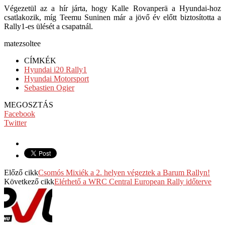
Végezetül az a hír járta, hogy Kalle Rovanperä a Hyundai-hoz
csatlakozik, míg Teemu Suninen már a jövő év előtt biztosította a
Rally1-es ülését a csapatnál.
matezsoltee
CÍMKÉK
Hyundai i20 Rally1
Hyundai Motorsport
Sebastien Ogier
MEGOSZTÁS
Facebook
Twitter
Előző cikk
Csomós Mixiék a 2. helyen végeztek a Barum Rallyn!
Következő cikk
Elérhető a WRC Central European Rally időterve