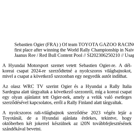
Sebastien Ogier (FRA) ) Of team TOYOTA GAZOO RACING 
first place after winning the World Rally Championship in Nai
Jaanus Ree / Red Bull Content Pool // SI202306250210 // Usage 
A Hyundai Motorsport szemet vetett Sebastien Ogier-re. A dél-
koreai csapat 2024-re szerződtetné a nyolcszoros világbajnokot,
mivel a csapat a következő szezonban egy negyedik autót indíthat.
Az olasz WRC TV szerint Ogier és a Hyundai a Rally Italia
Sardegna alatt tárgyaltak a következő szezonról, míg a koreai csapat
egy olyan ajánlatot tett Ogier-nek, amely a velük való esetleges
szerződésével kapcsolatos, erről a Rally Finland alatt tárgyaltak.
A nyolcszoros rali-világbajnok szerződése 2023 végén lejár a
Toyotánál, de a Hyundai ajánlata érdekes, tekintve, hogy
októberben két jokerrel készülnek az i20N továbbfejlesztésének
szándékával bevetni.