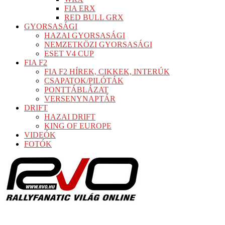
FIA ERX
RED BULL GRX
GYORSASÁGI
HAZAI GYORSASÁGI
NEMZETKÖZI GYORSASÁGI
ESET V4 CUP
FIA F2
FIA F2 HÍREK, CIKKEK, INTERÚK
CSAPATOK/PILÓTÁK
PONTTÁBLÁZAT
VERSENYNAPTÁR
DRIFT
HAZAI DRIFT
KING OF EUROPE
VIDEÓK
FOTÓK