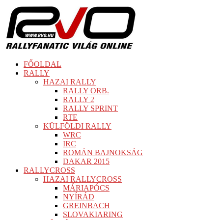
FŐOLDAL
RALLY
HAZAI RALLY
RALLY ORB.
RALLY 2
RALLY SPRINT
RTE
KÜLFÖLDI RALLY
WRC
IRC
ROMÁN BAJNOKSÁG
DAKAR 2015
RALLYCROSS
HAZAI RALLYCROSS
MÁRIAPÓCS
NYÍRÁD
GREINBACH
SLOVAKIARING