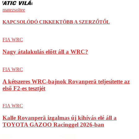
matezsoltee
KAPCSOLÓDÓ CIKKEK
TÖBB A SZERZŐTŐL
FIA WRC
Nagy átalakulás előtt áll a WRC?
FIA WRC
A kétszeres WRC-bajnok Rovanperä teljesítette az
első F2-es tesztjét
FIA WRC
Kalle Rovanperä izgalmas új kihívás elé áll a
TOYOTA GAZOO Racinggel 2026-ban