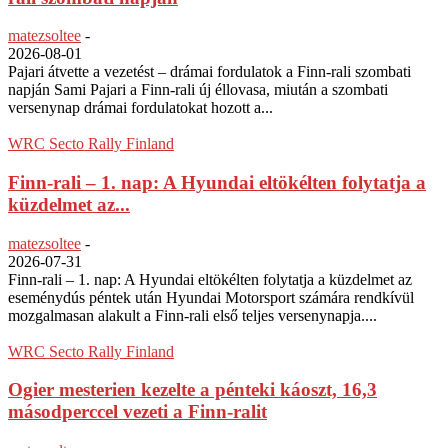
matezsoltee
-
2026-08-01
Pajari átvette a vezetést – drámai fordulatok a Finn-rali szombati
napján Sami Pajari a Finn-rali új éllovasa, miután a szombati
versenynap drámai fordulatokat hozott a...
WRC Secto Rally Finland
Finn-rali – 1. nap: A Hyundai eltökélten folytatja a
küzdelmet az...
matezsoltee
-
2026-07-31
Finn-rali – 1. nap: A Hyundai eltökélten folytatja a küzdelmet az
eseménydús péntek után Hyundai Motorsport számára rendkívül
mozgalmasan alakult a Finn-rali első teljes versenynapja....
WRC Secto Rally Finland
Ogier mesterien kezelte a pénteki káoszt, 16,3
másodperccel vezeti a Finn-ralit