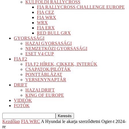
KÜLFÖLDI RALLYCROSS
FIA RALLYCROSS CHALLENGE EUROPE
FIA CEZ
FIA WRX
WRX
FIA ERX
RED BULL GRX
GYORSASÁGI
HAZAI GYORSASÁGI
NEMZETKÖZI GYORSASÁGI
ESET V4 CUP
FIA F2
FIA F2 HÍREK, CIKKEK, INTERÚK
CSAPATOK/PILÓTÁK
PONTTÁBLÁZAT
VERSENYNAPTÁR
DRIFT
HAZAI DRIFT
KING OF EUROPE
VIDEÓK
FOTÓK
Kezdőlap
FIA WRC
A Hyundai le akarja szerződtetni Ogier-t 2024-
re