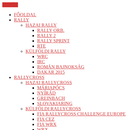
BEZÁR
FŐOLDAL
RALLY
HAZAI RALLY
RALLY ORB.
RALLY 2
RALLY SPRINT
RTE
KÜLFÖLDI RALLY
WRC
IRC
ROMÁN BAJNOKSÁG
DAKAR 2015
RALLYCROSS
HAZAI RALLYCROSS
MÁRIAPÓCS
NYÍRÁD
GREINBACH
SLOVAKIARING
KÜLFÖLDI RALLYCROSS
FIA RALLYCROSS CHALLENGE EUROPE
FIA CEZ
FIA WRX
WRX