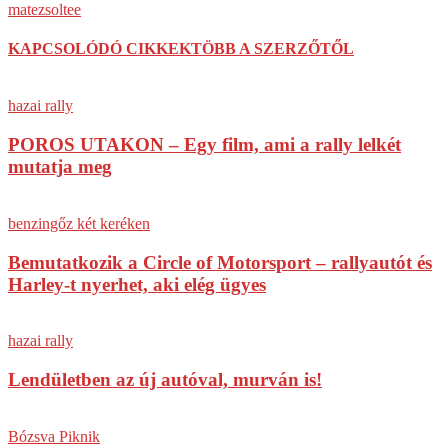
matezsoltee
KAPCSOLÓDÓ CIKKEK
TÖBB A SZERZŐTŐL
hazai rally
POROS UTAKON – Egy film, ami a rally lelkét
mutatja meg
benzingőz két keréken
Bemutatkozik a Circle of Motorsport – rallyautót és
Harley-t nyerhet, aki elég ügyes
hazai rally
Lendületben az új autóval, murván is!
Bózsva Piknik