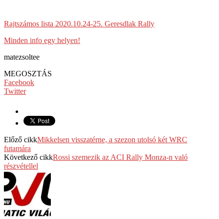
Rajtszámos lista 2020.10.24-25. Geresdlak Rally
Minden info egy helyen!
matezsoltee
MEGOSZTÁS
Facebook
Twitter
Előző cikk
Mikkelsen visszatérne, a szezon utolsó két WRC
futamára
Következő cikk
Rossi szemezik az ACI Rally Monza-n való
részvétellel