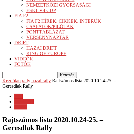
NEMZETKÖZI GYORSASÁGI
ESET V4 CUP
FIA F2
FIA F2 HÍREK, CIKKEK, INTERÚK
CSAPATOK/PILÓTÁK
PONTTÁBLÁZAT
VERSENYNAPTÁR
DRIFT
HAZAI DRIFT
KING OF EUROPE
VIDEÓK
FOTÓK
Kezdőlap
rally
hazai rally
Rajtszámos lista 2020.10.24-25. –
Geresdlak Rally
rally
hazai rally
Rally3
Rajtszámos lista 2020.10.24-25. –
Geresdlak Rally