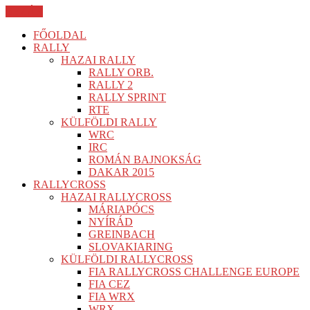
BEZÁR
FŐOLDAL
RALLY
HAZAI RALLY
RALLY ORB.
RALLY 2
RALLY SPRINT
RTE
KÜLFÖLDI RALLY
WRC
IRC
ROMÁN BAJNOKSÁG
DAKAR 2015
RALLYCROSS
HAZAI RALLYCROSS
MÁRIAPÓCS
NYÍRÁD
GREINBACH
SLOVAKIARING
KÜLFÖLDI RALLYCROSS
FIA RALLYCROSS CHALLENGE EUROPE
FIA CEZ
FIA WRX
WRX