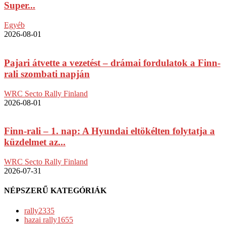
Super...
Egyéb
2026-08-01
Pajari átvette a vezetést – drámai fordulatok a Finn-
rali szombati napján
WRC Secto Rally Finland
2026-08-01
Finn-rali – 1. nap: A Hyundai eltökélten folytatja a
küzdelmet az...
WRC Secto Rally Finland
2026-07-31
NÉPSZERŰ KATEGÓRIÁK
rally
2335
hazai rally
1655