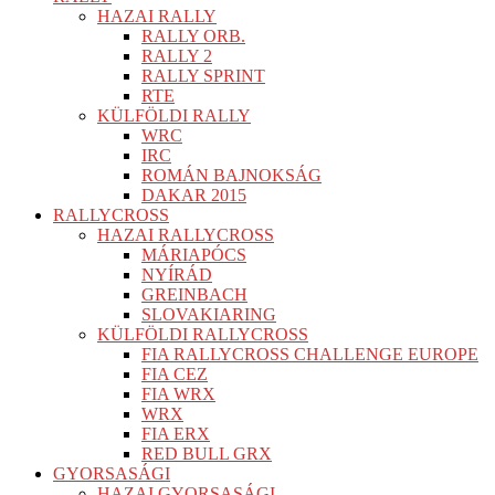
HAZAI RALLY
RALLY ORB.
RALLY 2
RALLY SPRINT
RTE
KÜLFÖLDI RALLY
WRC
IRC
ROMÁN BAJNOKSÁG
DAKAR 2015
RALLYCROSS
HAZAI RALLYCROSS
MÁRIAPÓCS
NYÍRÁD
GREINBACH
SLOVAKIARING
KÜLFÖLDI RALLYCROSS
FIA RALLYCROSS CHALLENGE EUROPE
FIA CEZ
FIA WRX
WRX
FIA ERX
RED BULL GRX
GYORSASÁGI
HAZAI GYORSASÁGI