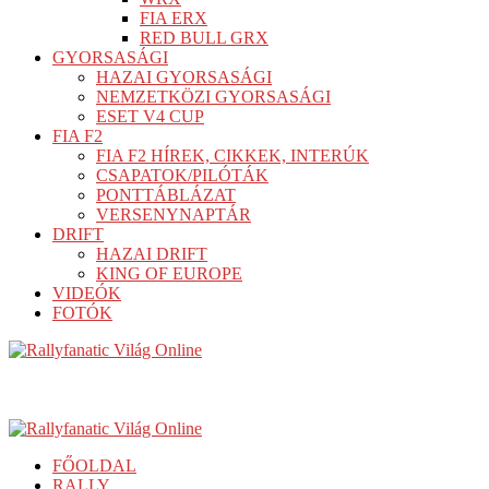
FIA ERX
RED BULL GRX
GYORSASÁGI
HAZAI GYORSASÁGI
NEMZETKÖZI GYORSASÁGI
ESET V4 CUP
FIA F2
FIA F2 HÍREK, CIKKEK, INTERÚK
CSAPATOK/PILÓTÁK
PONTTÁBLÁZAT
VERSENYNAPTÁR
DRIFT
HAZAI DRIFT
KING OF EUROPE
VIDEÓK
FOTÓK
FŐOLDAL
RALLY