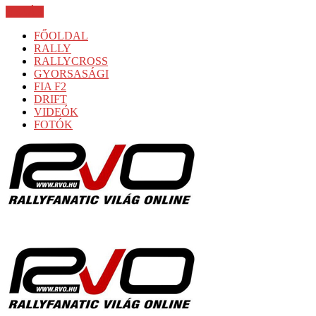
BEZÁR
FŐOLDAL
RALLY
RALLYCROSS
GYORSASÁGI
FIA F2
DRIFT
VIDEÓK
FOTÓK