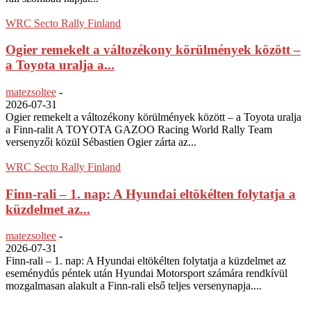
WRC Secto Rally Finland
Ogier remekelt a változékony körülmények között –
a Toyota uralja a...
matezsoltee
-
2026-07-31
Ogier remekelt a változékony körülmények között – a Toyota uralja
a Finn-ralit A TOYOTA GAZOO Racing World Rally Team
versenyzői közül Sébastien Ogier zárta az...
WRC Secto Rally Finland
Finn-rali – 1. nap: A Hyundai eltökélten folytatja a
küzdelmet az...
matezsoltee
-
2026-07-31
Finn-rali – 1. nap: A Hyundai eltökélten folytatja a küzdelmet az
eseménydús péntek után Hyundai Motorsport számára rendkívül
mozgalmasan alakult a Finn-rali első teljes versenynapja....