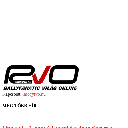
Kapcsolat:
info@rvo.hu
MÉG TÖBB HÍR
Finn-rali – 2. nap: A Hyundai a dobogóért és a