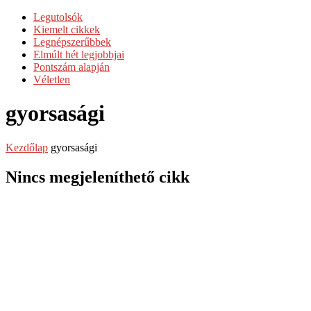
Legutolsók
Kiemelt cikkek
Legnépszerűbbek
Elmúlt hét legjobbjai
Pontszám alapján
Véletlen
gyorsasági
Kezdőlap
gyorsasági
Nincs megjeleníthető cikk