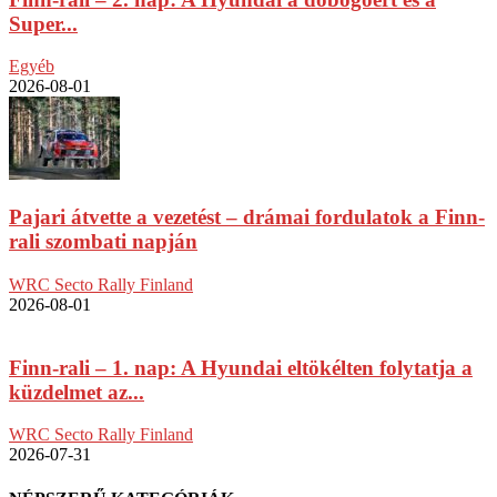
Super...
Egyéb
2026-08-01
Pajari átvette a vezetést – drámai fordulatok a Finn-
rali szombati napján
WRC Secto Rally Finland
2026-08-01
Finn-rali – 1. nap: A Hyundai eltökélten folytatja a
küzdelmet az...
WRC Secto Rally Finland
2026-07-31