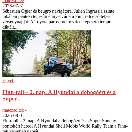
matezsoltee
-
2026-07-31
Sébastien Ogier és beugró navigátora, Julien Ingrassia szinte
hibátlan pénteki teljesítménnyel zárta a Finn-rali első teljes
versenynapját. A Toyota párosa nemcsak elképesztő tempót
diktált,...
Egyéb
Finn-rali – 2. nap: A Hyundai a dobogóért és a
Super...
matezsoltee
-
2026-08-01
Finn-rali – 2. nap: A Hyundai a dobogóért és a Super Sunday
pontokért harcol A Hyundai Shell Mobis World Rally Team a Finn-
rali szombati napját...