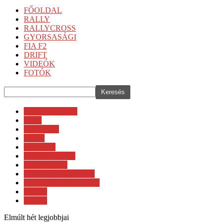
FŐOLDAL
RALLY
RALLYCROSS
GYORSASÁGI
FIA F2
DRIFT
VIDEÓK
FOTÓK
Clio Cup Europe
DTM
eset v4 cup
ETRC
GT Sprint
hazai gyorsasági
hegyi verseny
nemzetközi gyorsasági
Szuper Racing Fesztivál
WTCC
WTCR
Elmúlt hét legjobbjai