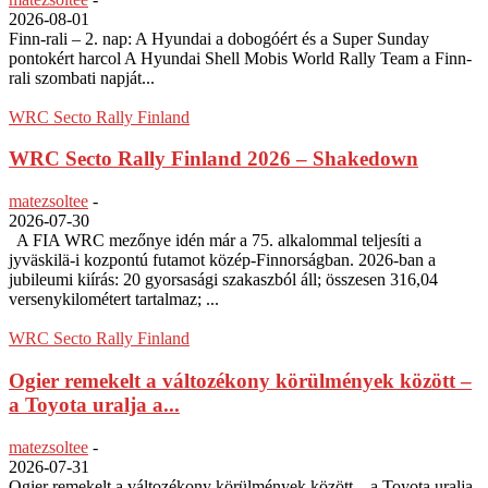
2026-08-01
Finn-rali – 2. nap: A Hyundai a dobogóért és a Super Sunday
pontokért harcol A Hyundai Shell Mobis World Rally Team a Finn-
rali szombati napját...
WRC Secto Rally Finland
WRC Secto Rally Finland 2026 – Shakedown
matezsoltee
-
2026-07-30
A FIA WRC mezőnye idén már a 75. alkalommal teljesíti a
jyväskilä-i kozpontú futamot közép-Finnorságban. 2026-ban a
jubileumi kiírás: 20 gyorsasági szakaszból áll; összesen 316,04
versenykilométert tartalmaz; ...
WRC Secto Rally Finland
Ogier remekelt a változékony körülmények között –
a Toyota uralja a...
matezsoltee
-
2026-07-31
Ogier remekelt a változékony körülmények között – a Toyota uralja