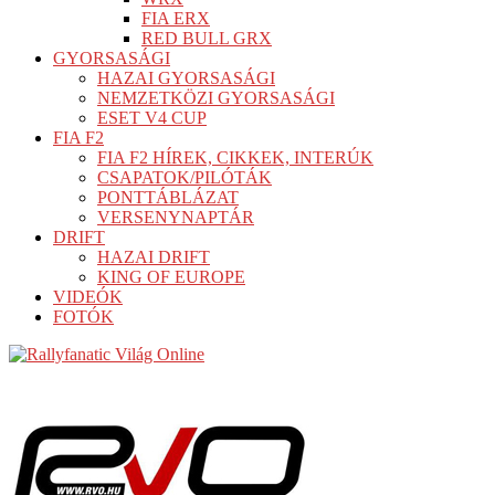
FIA ERX
RED BULL GRX
GYORSASÁGI
HAZAI GYORSASÁGI
NEMZETKÖZI GYORSASÁGI
ESET V4 CUP
FIA F2
FIA F2 HÍREK, CIKKEK, INTERÚK
CSAPATOK/PILÓTÁK
PONTTÁBLÁZAT
VERSENYNAPTÁR
DRIFT
HAZAI DRIFT
KING OF EUROPE
VIDEÓK
FOTÓK