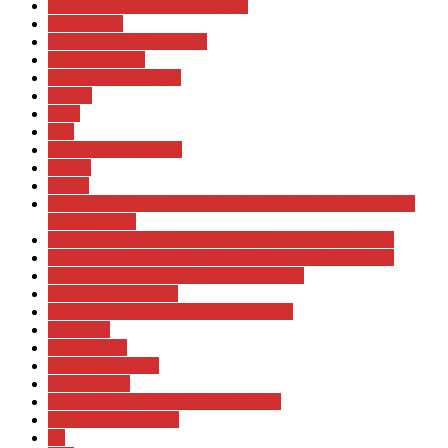
Crumerum-Nyerges Rally 2023
Dakar 2024
Desert X-Prix Extreme E
Diósgyőr Rally
Diósgyőr Rally 2023
DiRT2
Drag
drift
Ducati Lenovo Team
e-sport
Egyéb
EON Solar Group Felsőkelecsény MiniSprint - Greenplan
MRC 6.futam
ERC 1. BAUHAUS Royal Rally of Scandinavia 2023
ERC 2. BAUHAUS Royal Rally of Scandinavia 2024
ERC 43. Rally Andalucia Sierra Morena
ERC Rally Hungary
ERC Staff House Rally Hungary 2025
Esport F1
Esport ORB
Esport World RX
Esport WRC
European Autoslalom Championship
EuroRX of Hungary
F1