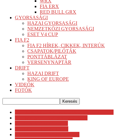
WRX
FIA ERX
RED BULL GRX
GYORSASÁGI
HAZAI GYORSASÁGI
NEMZETKÖZI GYORSASÁGI
ESET V4 CUP
FIA F2
FIA F2 HÍREK, CIKKEK, INTERÚK
CSAPATOK/PILÓTÁK
PONTTÁBLÁZAT
VERSENYNAPTÁR
DRIFT
HAZAI DRIFT
KING OF EUROPE
VIDEÓK
FOTÓK
10. Hidasnémeti KALANDRALLY - 2024.07.20.
11. Esztergom - Nyerges Rally 2024.
11. Rally di Roma Capitale
12. Rally di Roma Capitale
12. Rally di Roma Capitale 2024