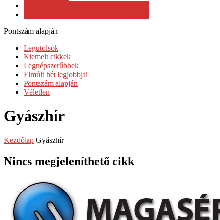
LKW FRIENDS on the road Rallye W4
LKW FRIENDS on the roan Rallye W4
Pontszám alapján
Legutolsók
Kiemelt cikkek
Legnépszerűbbek
Elmúlt hét legjobbjai
Pontszám alapján
Véletlen
Gyászhír
Kezdőlap
Gyászhír
Nincs megjeleníthető cikk