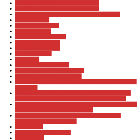
HUMDA Országos Rally Bajnokság 2024
HUMDA Országos Rally Bajnokság 2025
Hungarian Virtual Dirt Rally 2.0 Championship 2020
I. Diósgyőr Rally
I. Hell Diósgyőr Rally
II. Diósgyőr Rally
III. MBM Diósgyőr Rally
International GT Open
International Open GT
IV. Rally Hungary
Kamion EB
Kárai Trans Euro RX 2026
Kárai Trans Wolrd RX of Hungary
Kellemes Karácsonyi Ünnepeket!
Kifejezés eltávolítása: H-Moto UNI Győr Team H-Moto UNI
Győr Team
Kifejezés eltávolítása: LKW FRIENDS on the road Rallye
W4 2023 LKW FRIENDS on the road Rallye W4 2023
Kifejezés eltávolítása: Metró Reklám Országos Szlalom Show
Metró Reklám Országos Szlalom Show
Kifejezés eltávolítása: MotoGP Tissot Sprint Hungary
MotoGP Tissot Sprint Hungary
Korda Racing
Kurtos Robi - Fridrik Gergő
Lada találkozó