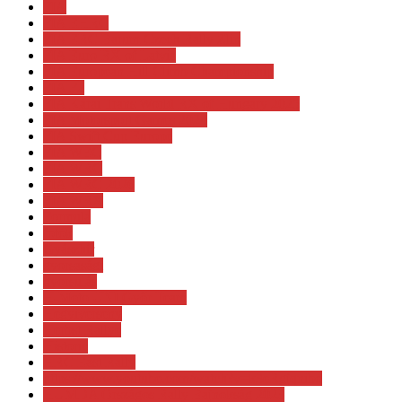
FIA
FIA EHRC
FIA ERC Barum Czech Rally Zlin
FIA Euro RX of Latvia
FIA European Hill Climb Championship
FIA F2
FIA Kárai Trans World RX of Hungary 2025
FIA Motorsport Games 2024
FIA Swift Cup Europe
FIA WEC
FIA WRC
FIA WRC 2026
FIA WRX
Formula
fotók
Gyászhír
gyorsasági
gyorsulás
H-Moto UNI Győr Team
Hegyiverseny
Herbst Rallye
Historic
HRC East Rally
https://www.youtube.com/watch?v=k3eRgjqnibo
HUMDA Országos Rally Bajnokság 2023