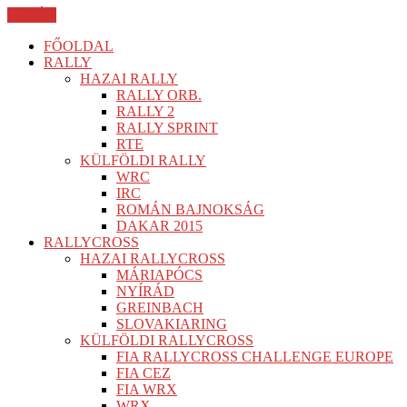
BEZÁR
FŐOLDAL
RALLY
HAZAI RALLY
RALLY ORB.
RALLY 2
RALLY SPRINT
RTE
KÜLFÖLDI RALLY
WRC
IRC
ROMÁN BAJNOKSÁG
DAKAR 2015
RALLYCROSS
HAZAI RALLYCROSS
MÁRIAPÓCS
NYÍRÁD
GREINBACH
SLOVAKIARING
KÜLFÖLDI RALLYCROSS
FIA RALLYCROSS CHALLENGE EUROPE
FIA CEZ
FIA WRX
WRX