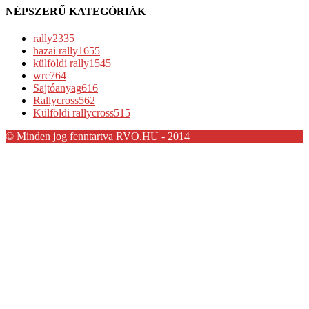
NÉPSZERŰ KATEGÓRIÁK
rally
2335
hazai rally
1655
külföldi rally
1545
wrc
764
Sajtóanyag
616
Rallycross
562
Külföldi rallycross
515
© Minden jog fenntartva RVO.HU - 2014