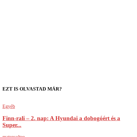
EZT IS OLVASTAD MÁR?
Egyéb
Finn-rali – 2. nap: A Hyundai a dobogóért és a
Super...
matezsoltee
-