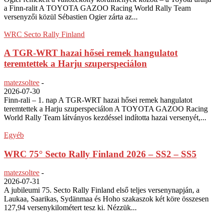
a Finn-ralit A TOYOTA GAZOO Racing World Rally Team
versenyzői közül Sébastien Ogier zárta az...
WRC Secto Rally Finland
A TGR-WRT hazai hősei remek hangulatot
teremtettek a Harju szuperspeciálon
matezsoltee
-
2026-07-30
Finn-rali – 1. nap A TGR-WRT hazai hősei remek hangulatot
teremtettek a Harju szuperspeciálon A TOYOTA GAZOO Racing
World Rally Team látványos kezdéssel indította hazai versenyét,...
Egyéb
WRC 75° Secto Rally Finland 2026 – SS2 – SS5
matezsoltee
-
2026-07-31
A jubileumi 75. Secto Rally Finland első teljes versenynapján, a
Laukaa, Saarikas, Sydänmaa és Hoho szakaszok két köre összesen
127,94 versenykilométert tesz ki. Nézzük...