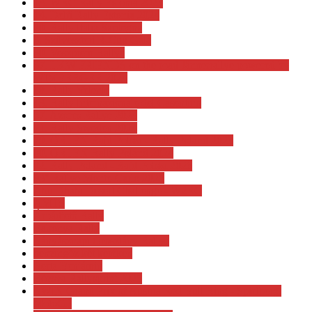
13. WRC Rally Estonia 2023
14. Delfi Rally Estonia 2024
20. Rally Italia Sardegna
3. Szilveszteri R-Cup Gála
30. Veszprém Rallye
37. LKW FRIENDS on the road Jännerrallye powered by
WIMBERGER 2024
38. Rally Velenje
43. Rally Internazionale del Casentino
57. Azores Rallye 2023
71. Rally Sweden 2024
79. ORLEN Rajd Polski - Rally Poland 2023
80. ORLEN Rally Poland 2024
82. Rally Poland - Rajd Polski 2026
93° Rallye Monte-Carlo 2025
Abu Dhabi Desert Challenge - W2RC
AMTS
Árpádtető Rally
Bakonya Rally
Bányásznapi Oroszlány Rallye
benzingőz két keréken
Berta Benjámin
Bózsva Rallysprint 2025
BWIN Grand Prix of Austria Red Bull Ring - Spielberg.
MotoGP