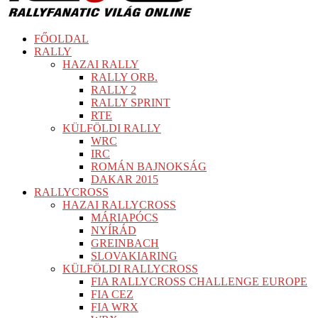
FŐOLDAL
RALLY
HAZAI RALLY
RALLY ORB.
RALLY 2
RALLY SPRINT
RTE
KÜLFÖLDI RALLY
WRC
IRC
ROMÁN BAJNOKSÁG
DAKAR 2015
RALLYCROSS
HAZAI RALLYCROSS
MÁRIAPÓCS
NYÍRÁD
GREINBACH
SLOVAKIARING
KÜLFÖLDI RALLYCROSS
FIA RALLYCROSS CHALLENGE EUROPE
FIA CEZ
FIA WRX