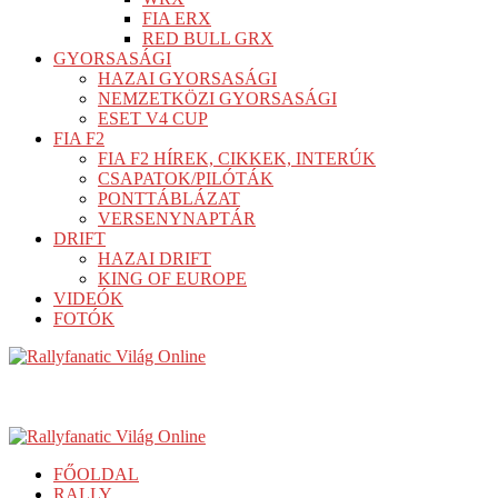
FIA ERX
RED BULL GRX
GYORSASÁGI
HAZAI GYORSASÁGI
NEMZETKÖZI GYORSASÁGI
ESET V4 CUP
FIA F2
FIA F2 HÍREK, CIKKEK, INTERÚK
CSAPATOK/PILÓTÁK
PONTTÁBLÁZAT
VERSENYNAPTÁR
DRIFT
HAZAI DRIFT
KING OF EUROPE
VIDEÓK
FOTÓK
FŐOLDAL
RALLY