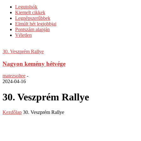
Legutolsók
Kiemelt cikkek
Legnépszerűbbek
Elmúlt hét legjobbjai
Pontszám alapján
Véletlen
30. Veszprém Rallye
Nagyon kemény hétvége
matezsoltee
-
2024-04-16
30. Veszprém Rallye
Kezdőlap
30. Veszprém Rallye