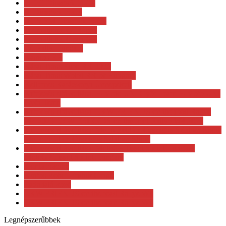
I. Hell Diósgyőr Rally
II. Diósgyőr Rally
III. MBM Diósgyőr Rally
International GT Open
International Open GT
IV. Rally Hungary
Kamion EB
Kárai Trans Euro RX 2026
Kárai Trans Wolrd RX of Hungary
Kellemes Karácsonyi Ünnepeket!
Kifejezés eltávolítása: H-Moto UNI Győr Team H-Moto UNI
Győr Team
Kifejezés eltávolítása: LKW FRIENDS on the road Rallye
W4 2023 LKW FRIENDS on the road Rallye W4 2023
Kifejezés eltávolítása: Metró Reklám Országos Szlalom Show
Metró Reklám Országos Szlalom Show
Kifejezés eltávolítása: MotoGP Tissot Sprint Hungary
MotoGP Tissot Sprint Hungary
Korda Racing
Kurtos Robi - Fridrik Gergő
Lada találkozó
LKW FRIENDS on the road Rallye W4
LKW FRIENDS on the roan Rallye W4
Legnépszerűbbek