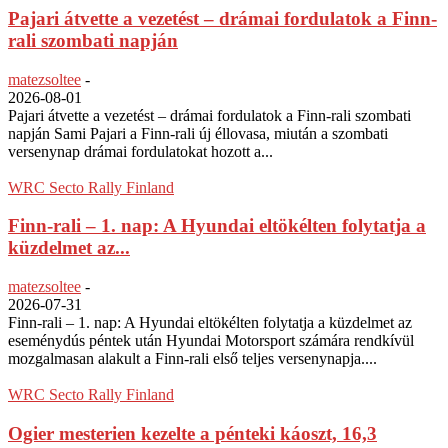
Pajari átvette a vezetést – drámai fordulatok a Finn-
rali szombati napján
matezsoltee
-
2026-08-01
Pajari átvette a vezetést – drámai fordulatok a Finn-rali szombati
napján Sami Pajari a Finn-rali új éllovasa, miután a szombati
versenynap drámai fordulatokat hozott a...
WRC Secto Rally Finland
Finn-rali – 1. nap: A Hyundai eltökélten folytatja a
küzdelmet az...
matezsoltee
-
2026-07-31
Finn-rali – 1. nap: A Hyundai eltökélten folytatja a küzdelmet az
eseménydús péntek után Hyundai Motorsport számára rendkívül
mozgalmasan alakult a Finn-rali első teljes versenynapja....
WRC Secto Rally Finland
Ogier mesterien kezelte a pénteki káoszt, 16,3