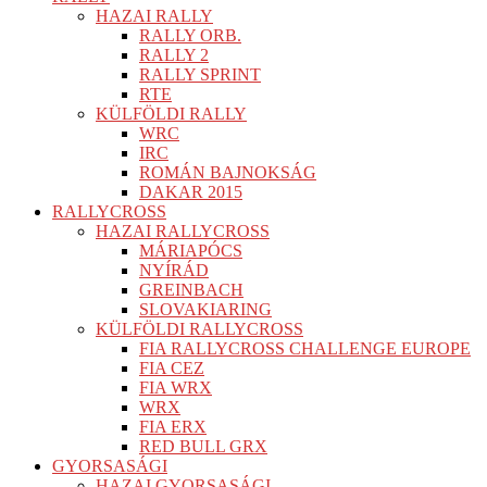
HAZAI RALLY
RALLY ORB.
RALLY 2
RALLY SPRINT
RTE
KÜLFÖLDI RALLY
WRC
IRC
ROMÁN BAJNOKSÁG
DAKAR 2015
RALLYCROSS
HAZAI RALLYCROSS
MÁRIAPÓCS
NYÍRÁD
GREINBACH
SLOVAKIARING
KÜLFÖLDI RALLYCROSS
FIA RALLYCROSS CHALLENGE EUROPE
FIA CEZ
FIA WRX
WRX
FIA ERX
RED BULL GRX
GYORSASÁGI
HAZAI GYORSASÁGI