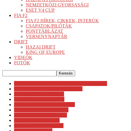
NEMZETKÖZI GYORSASÁGI
ESET V4 CUP
FIA F2
FIA F2 HÍREK, CIKKEK, INTERÚK
CSAPATOK/PILÓTÁK
PONTTÁBLÁZAT
VERSENYNAPTÁR
DRIFT
HAZAI DRIFT
KING OF EUROPE
VIDEÓK
FOTÓK
10. Hidasnémeti KALANDRALLY - 2024.07.20.
11. Esztergom - Nyerges Rally 2024.
11. Rally di Roma Capitale
12. Rally di Roma Capitale
12. Rally di Roma Capitale 2024
13. WRC Rally Estonia 2023
14. Delfi Rally Estonia 2024
20. Rally Italia Sardegna
3. Szilveszteri R-Cup Gála
30. Veszprém Rallye