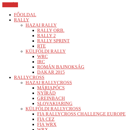
BEZÁR
FŐOLDAL
RALLY
HAZAI RALLY
RALLY ORB.
RALLY 2
RALLY SPRINT
RTE
KÜLFÖLDI RALLY
WRC
IRC
ROMÁN BAJNOKSÁG
DAKAR 2015
RALLYCROSS
HAZAI RALLYCROSS
MÁRIAPÓCS
NYÍRÁD
GREINBACH
SLOVAKIARING
KÜLFÖLDI RALLYCROSS
FIA RALLYCROSS CHALLENGE EUROPE
FIA CEZ
FIA WRX
WRX