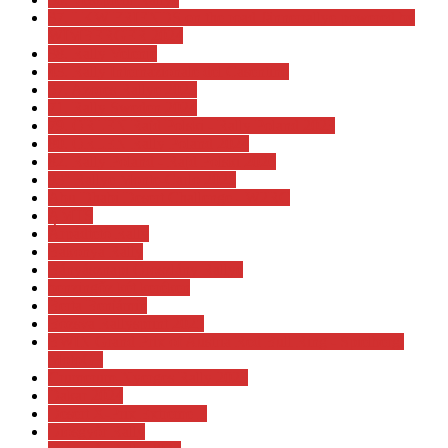
37. LKW FRIENDS on the road Jännerrallye powered by
WIMBERGER 2024
38. Rally Velenje
43. Rally Internazionale del Casentino
57. Azores Rallye 2023
71. Rally Sweden 2024
79. ORLEN Rajd Polski - Rally Poland 2023
80. ORLEN Rally Poland 2024
82. Rally Poland - Rajd Polski 2026
93° Rallye Monte-Carlo 2025
Abu Dhabi Desert Challenge - W2RC
AMTS
Árpádtető Rally
Bakonya Rally
Bányásznapi Oroszlány Rallye
benzingőz két keréken
Berta Benjámin
Bózsva Rallysprint 2025
BWIN Grand Prix of Austria Red Bull Ring - Spielberg.
MotoGP
Crumerum-Nyerges Rally 2023
Dakar 2024
Desert X-Prix Extreme E
Diósgyőr Rally