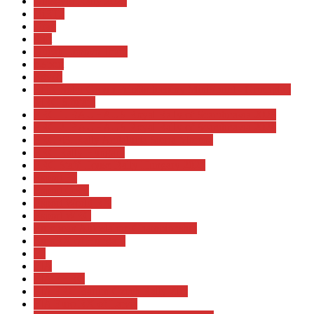
Diósgyőr Rally 2023
DiRT2
Drag
drift
Ducati Lenovo Team
e-sport
Egyéb
EON Solar Group Felsőkelecsény MiniSprint - Greenplan
MRC 6.futam
ERC 1. BAUHAUS Royal Rally of Scandinavia 2023
ERC 2. BAUHAUS Royal Rally of Scandinavia 2024
ERC 43. Rally Andalucia Sierra Morena
ERC Rally Hungary
ERC Staff House Rally Hungary 2025
Esport F1
Esport ORB
Esport World RX
Esport WRC
European Autoslalom Championship
EuroRX of Hungary
F1
FIA
FIA EHRC
FIA ERC Barum Czech Rally Zlin
FIA Euro RX of Latvia