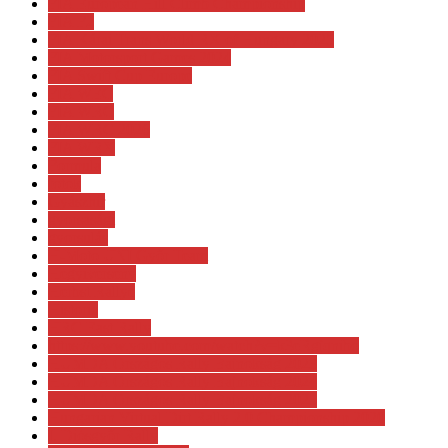
FIA European Hill Climb Championship
FIA F2
FIA Kárai Trans World RX of Hungary 2025
FIA Motorsport Games 2024
FIA Swift Cup Europe
FIA WEC
FIA WRC
FIA WRC 2026
FIA WRX
Formula
fotók
Gyászhír
gyorsasági
gyorsulás
H-Moto UNI Győr Team
Hegyiverseny
Herbst Rallye
Historic
HRC East Rally
https://www.youtube.com/watch?v=k3eRgjqnibo
HUMDA Országos Rally Bajnokság 2023
HUMDA Országos Rally Bajnokság 2024
HUMDA Országos Rally Bajnokság 2025
Hungarian Virtual Dirt Rally 2.0 Championship 2020
I. Diósgyőr Rally