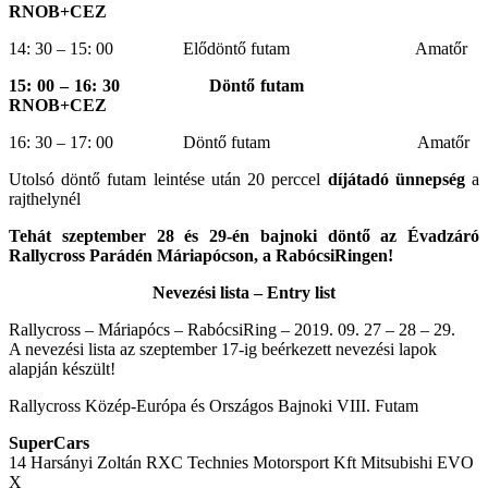
RNOB+CEZ
14: 30 – 15: 00 Elődöntő futam Amatőr
15: 00 – 16: 30 Döntő futam
RNOB+CEZ
16: 30 – 17: 00 Döntő futam Amatőr
Utolsó döntő futam leintése után 20 perccel
díjátadó ünnepség
a
rajthelynél
Tehát szeptember 28 és 29-én bajnoki döntő az Évadzáró
Rallycross Parádén Máriapócson, a RabócsiRingen!
Nevezési lista – Entry list
Rallycross – Máriapócs – RabócsiRing – 2019. 09. 27 – 28 – 29.
A nevezési lista az szeptember 17-ig beérkezett nevezési lapok
alapján készült!
Rallycross Közép-Európa és Országos Bajnoki VIII. Futam
SuperCars
14 Harsányi Zoltán RXC Technies Motorsport Kft Mitsubishi EVO
X