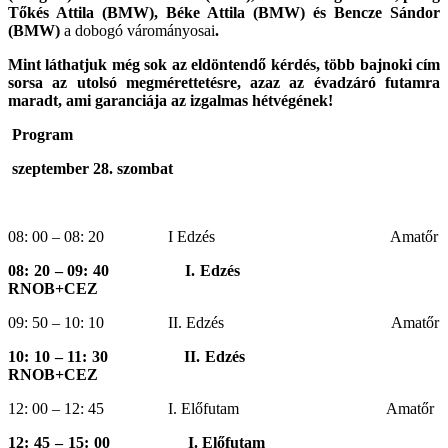
Tőkés Attila (BMW), Béke Attila (BMW) és Bencze Sándor
(BMW)
a dobogó várományosai
.
Mint láthatjuk még sok az eldöntendő kérdés, több bajnoki cím
sorsa az utolsó megmérettetésre, azaz az évadzáró futamra
maradt, ami garanciája az izgalmas hétvégének!
Program
szeptember 28. szombat
08: 00 – 08: 20 I Edzés Amatőr
08: 20 – 09: 40 I. Edzés
RNOB+CEZ
09: 50 – 10: 10 II. Edzés Amatőr
10: 10 – 11: 30 II. Edzés
RNOB+CEZ
12: 00 – 12: 45 I. Előfutam Amatőr
12: 45 – 15: 00 I. Előfutam