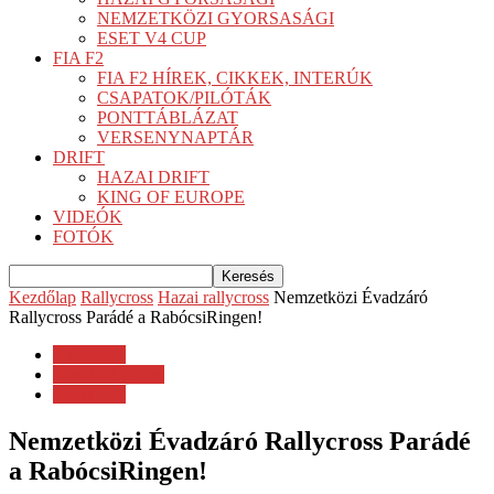
NEMZETKÖZI GYORSASÁGI
ESET V4 CUP
FIA F2
FIA F2 HÍREK, CIKKEK, INTERÚK
CSAPATOK/PILÓTÁK
PONTTÁBLÁZAT
VERSENYNAPTÁR
DRIFT
HAZAI DRIFT
KING OF EUROPE
VIDEÓK
FOTÓK
Kezdőlap
Rallycross
Hazai rallycross
Nemzetközi Évadzáró
Rallycross Parádé a RabócsiRingen!
Rallycross
Hazai rallycross
Máriapócs
Nemzetközi Évadzáró Rallycross Parádé
a RabócsiRingen!