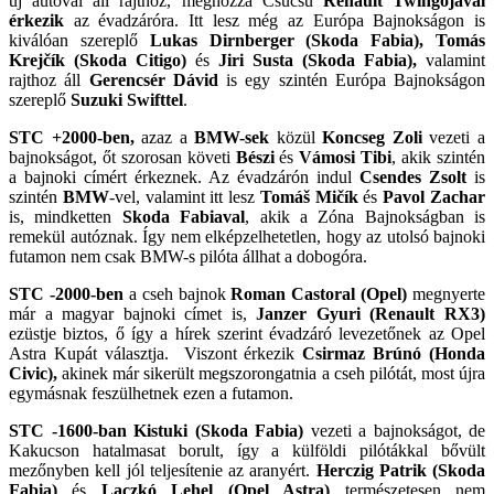
új autóval áll rajthoz, méghozzá Csucsu
Renault Twingojával
érkezik
az évadzáróra. Itt lesz még az Európa Bajnokságon is
kiválóan szereplő
Lukas Dirnberger (Skoda Fabia), Tomás
Krejčík (Skoda Citigo)
és
Jiri Susta (Skoda Fabia),
valamint
rajthoz áll
Gerencsér Dávid
is egy szintén Európa Bajnokságon
szereplő
Suzuki Swifttel
.
STC +2000-ben,
azaz a
BMW-sek
közül
Koncseg Zoli
vezeti a
bajnokságot, őt szorosan követi
Bészi
és
Vámosi Tibi
, akik szintén
a bajnoki címért érkeznek. Az évadzárón indul
Csendes Zsolt
is
szintén
BMW
-vel, valamint itt lesz
Tomáš Mičík
és
Pavol Zachar
is, mindketten
Skoda Fabiaval
, akik a Zóna Bajnokságban is
remekül autóznak. Így nem elképzelhetetlen, hogy az utolsó bajnoki
futamon nem csak BMW-s pilóta állhat a dobogóra.
STC -2000-ben
a cseh bajnok
Roman Castoral
(Opel)
megnyerte
már a magyar bajnoki címet is,
Janzer Gyuri (Renault RX3)
ezüstje biztos, ő így a hírek szerint évadzáró levezetőnek az Opel
Astra Kupát választja. Viszont érkezik
Csirmaz Brúnó (Honda
Civic),
akinek már sikerült megszorongatnia a cseh pilótát, most újra
egymásnak feszülhetnek ezen a futamon.
STC -1600-ban
Kistuki
(Skoda Fabia)
vezeti a bajnokságot, de
Kakucson hatalmasat borult, így a külföldi pilótákkal bővült
mezőnyben kell jól teljesítenie az aranyért.
Herczig Patrik (Skoda
Fabia)
és
Laczkó Lehel (Opel Astra)
természetesen nem