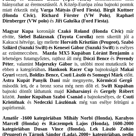
hiányozhat az éremosztásról. A Közép-Európa zóna bajnoki pontok
miatt érkezik még
Varga Mátyás (Ford Fiesta)
,
Birgit Kuttner
(Honda Civic)
,
Richard Förster (VW Polo)
,
Raphael
Dirnberger (VW polo)
és
Jiří Galuška (Ford Fiesta)
.
Magyar Kupa
koronáját
Czakó Roland (Honda Civic)
már
elvitte,
Siebel Balázsnak (Toyota Corolla)
nem sikerült jól a
Kakucsi hétvége, így mellette
Horváth Krisztián (Peugeot), Szabó
Szilárd (Suzuki Swift) és Kenesei Gábor (Suzuki Swift
) is esélyes
az ezüstmeccsben.
Mazda MX5 Kupában Lóránt Benjamin
a
lehetséges futamgyőztes, rajthoz áll még
Dóczi Bence
és
Perendy
Péter
, valamint
Majerszky Gábor
is, utóbbi most mutatkozik be
ebben a kategóriában
. Hankook Racer Cup
bajnokságát
Makai
Gyuri
vezeti
, Boldizs Bence, Csuti László és Somogyi Márk
előtt.
Astra Kupát Panyik Dani
már megnyerte
, Körmöczi Gergő
második lett
,
de a bronz sorsa még nem dőlt el.
Swift Kupában
bajnoki döntőt láthatunk majd
Kisharsányi
és
Gergely Róbert
között.
Junior Kupában Szabó Csanád
a bajnokesélyes, de
Csuti
Kristófnak
és
Nedeczki Lászlónak
még van esélye felrúgni a
papírformát.
Amatőr -1600 kategóriában Mihály Norbi (Honda), Karalyos
Marcell (Honda) és Ráczempek Lajos (Honda), 1600-2000
kategóriában Dusan Vince (Honda), Lek László Zoltán
(Peugeot) és Tárnok Sándor (Lada), 2000+ kategóriában, pedig