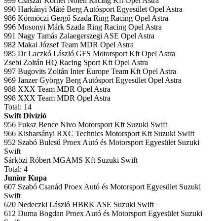
999 Császár Kornél Nolen Racing Kft Opel Astra
990 Harkányi Máté Berg Autósport Egyesület Opel Astra
986 Körmöczi Gergő Szada Ring Racing Opel Astra
996 Mosonyi Márk Szada Ring Racing Opel Astra
991 Nagy Tamás Zalaegerszegi ASE Opel Astra
982 Makai József Team MDR Opel Astra
985 Dr Laczkó László GFS Motorsport Kft Opel Astra
Zsebi Zoltán HQ Racing Sport Kft Opel Astra
997 Bugovits Zoltán Inter Europe Team Kft Opel Astra
969 Janzer György Berg Autósport Egyesület Opel Astra
988 XXX Team MDR Opel Astra
998 XXX Team MDR Opel Astra
Total: 14
Swift Divízió
956 Fuksz Bence Nivo Motorsport Kft Suzuki Swift
966 Kisharsányi RXC Technics Motorsport Kft Suzuki Swift
952 Szabó Bulcsú Proex Autó és Motorsport Egyesület Suzuki
Swift
Sárközi Róbert MGAMS Kft Suzuki Swift
Total: 4
Junior Kupa
607 Szabó Csanád Proex Autó és Motorsport Egyesület Suzuki
Swift
620 Nedeczki László HBRK ASE Suzuki Swift
612 Duma Bogdan Proex Autó és Motorsport Egyesület Suzuki