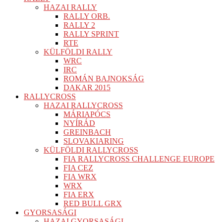
HAZAI RALLY
RALLY ORB.
RALLY 2
RALLY SPRINT
RTE
KÜLFÖLDI RALLY
WRC
IRC
ROMÁN BAJNOKSÁG
DAKAR 2015
RALLYCROSS
HAZAI RALLYCROSS
MÁRIAPÓCS
NYÍRÁD
GREINBACH
SLOVAKIARING
KÜLFÖLDI RALLYCROSS
FIA RALLYCROSS CHALLENGE EUROPE
FIA CEZ
FIA WRX
WRX
FIA ERX
RED BULL GRX
GYORSASÁGI
HAZAI GYORSASÁGI