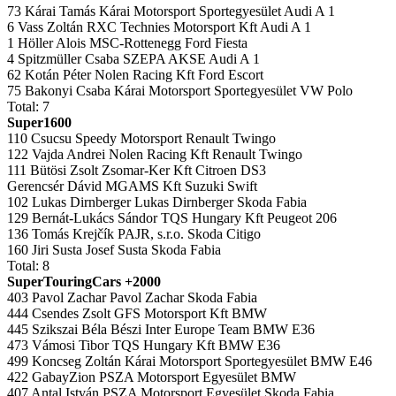
73 Kárai Tamás Kárai Motorsport Sportegyesület Audi A 1
6 Vass Zoltán RXC Technies Motorsport Kft Audi A 1
1 Höller Alois MSC-Rottenegg Ford Fiesta
4 Spitzmüller Csaba SZEPA AKSE Audi A 1
62 Kotán Péter Nolen Racing Kft Ford Escort
75 Bakonyi Csaba Kárai Motorsport Sportegyesület VW Polo
Total: 7
Super1600
110 Csucsu Speedy Motorsport Renault Twingo
122 Vajda Andrei Nolen Racing Kft Renault Twingo
111 Bütösi Zsolt Zsomar-Ker Kft Citroen DS3
Gerencsér Dávid MGAMS Kft Suzuki Swift
102 Lukas Dirnberger Lukas Dirnberger Skoda Fabia
129 Bernát-Lukács Sándor TQS Hungary Kft Peugeot 206
136 Tomás Krejčík PAJR, s.r.o. Skoda Citigo
160 Jiri Susta Josef Susta Skoda Fabia
Total: 8
SuperTouringCars +2000
403 Pavol Zachar Pavol Zachar Skoda Fabia
444 Csendes Zsolt GFS Motorsport Kft BMW
445 Szikszai Béla Bészi Inter Europe Team BMW E36
473 Vámosi Tibor TQS Hungary Kft BMW E36
499 Koncseg Zoltán Kárai Motorsport Sportegyesület BMW E46
422 GabayZion PSZA Motorsport Egyesület BMW
407 Antal István PSZA Motorsport Egyesület Skoda Fabia