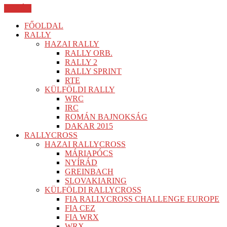
BEZÁR
FŐOLDAL
RALLY
HAZAI RALLY
RALLY ORB.
RALLY 2
RALLY SPRINT
RTE
KÜLFÖLDI RALLY
WRC
IRC
ROMÁN BAJNOKSÁG
DAKAR 2015
RALLYCROSS
HAZAI RALLYCROSS
MÁRIAPÓCS
NYÍRÁD
GREINBACH
SLOVAKIARING
KÜLFÖLDI RALLYCROSS
FIA RALLYCROSS CHALLENGE EUROPE
FIA CEZ
FIA WRX
WRX