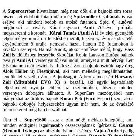
A
Supercars
ban hivatalosan még nem dőlt el a bajnoki cím sorsa,
hiszen két eldobott futam után még
Spitzmüller Csabának
is van
esélye, aki mindent bedob az utolsó futamon. Spici új autóval,
méghozzá a rivális Kárai egykori
Audi A1
-ével próbálja
megszerezni a koronát.
Kárai Tamás (Audi A1)
év eleji gyengébb
teljesítménye immáron feledésbe merült, hiszen az év második felét
egyértelműen ő uralja, nemcsak hazai, hanem EB futamokon is
kiválóan szerepel. Ha már Audik, akkor említésre méltó, hogy
Vass
Zoli
is időközben lecserélte Skodáját, Robin Larsson Európa bajnok
tavalyi
Audi A1
versenyautójával indul, amelyet a múlt hétvégi Lett
EB futamon már tesztelt is.
Itt lesz a Zóna bajnok osztrák nagy öreg
Alois Höller új Fiestájával,
aki nem mellesleg megállíthatatlan
lendülettel vezeti a Zóna Bajnokságot. A bronz meccsért
Harsányi
Zoli (Mitsubishi EVO X
) is beszáll, aki egyik legstabilabb
teljesítményt nyújtja ebben az esztendőben, hiszen minden
versenyen dobogóra állhatott. A SuperCars mezőnyéből nem
hiányozhat az örökös bajnok
Kotán Peti (Ford Escort)
sem, aki a
bajnoki dobogós helyezésekért ugyan már nem, de az évadzáró
futamsikerért még harcba szállhat.
Újra él a
Super1600
, azaz a zümmögő méhkas kategória, ami
minden eddiginél izgalmasabb összecsapásnak ígérkezik.
Csucsu
(Renault Twingo)
az abszolút bajnok esélyes,
Vajda Andrei
pedig