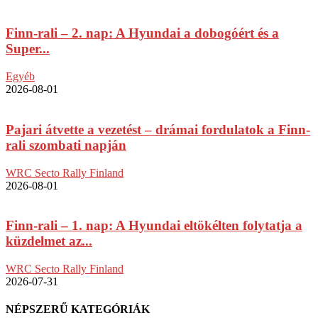
Finn-rali – 2. nap: A Hyundai a dobogóért és a
Super...
Egyéb
2026-08-01
Pajari átvette a vezetést – drámai fordulatok a Finn-
rali szombati napján
WRC Secto Rally Finland
2026-08-01
Finn-rali – 1. nap: A Hyundai eltökélten folytatja a
küzdelmet az...
WRC Secto Rally Finland
2026-07-31
NÉPSZERŰ KATEGÓRIÁK