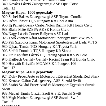
340 Kovács László Zalaegerszegi ASE Opel Corsa
Total: 12
Magyar Kupa, -1600 géposztály
929 Siebel Balázs Zalaegerszegi ASE Toyota Corolla
928 Rédei József TQS Hungary Kft Opel Astra
950 Ifj Pallag-Bozsák Csaba Nolen Racing Kft Honda Civic
933 Blaha Máté SZEPA AKSE Honda Civic
904 Nagy László Corner Rallycross SE Lada
925 Törő Zsanett Kárai Motorsport Sportegyesület VW Polo
920 Páli Szabolcs Kárai Motorsport Sportegyesület Lada VFTS
930 Újházi Tamás TQS Hungary Kft Toyota Yaris
903 Stréhli Dominik TQS Hungary Kft Skoda
917 Dr. Kapitány László HQ Racing Sport Kft VW Polo
945 Kailbach Gergely Gergely Racing Team Kft Honda Civic
919 Horváth Krisztián MGAMS Kft Peugeot 106
Total: 12
Magyar Kupa, -1400 géposztály
924 Doky Proex Autó és Motorsport Egyesület Skoda Red Shark
922 Kenesei Gábor Zalaegerszegi ASE Suzuki Swift
905 Szabó Szilárd Proex Autó és Motorsport Egyesület Suzuki
Swift
938 Madari Tamás Ország Zsolt A.S.E. Suzuki Swift
916 Vígh Norbert Zalaegerszegi ASE Suzuki Swift
Total: 5