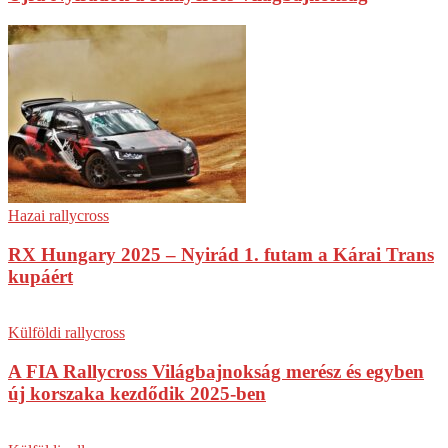
Hazai rallycross
RX Hungary 2025 – Nyirád 1. futam a Kárai Trans
kupáért
Külföldi rallycross
A FIA Rallycross Világbajnokság merész és egyben
új korszaka kezdődik 2025-ben