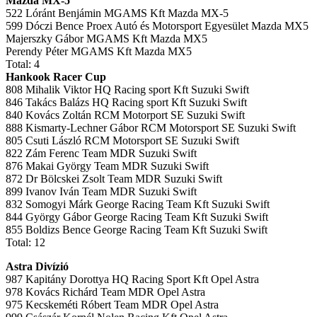
Mazda MX-5
522 Lóránt Benjámin MGAMS Kft Mazda MX-5
599 Dóczi Bence Proex Autó és Motorsport Egyesület Mazda MX5
Majerszky Gábor MGAMS Kft Mazda MX5
Perendy Péter MGAMS Kft Mazda MX5
Total: 4
Hankook Racer Cup
808 Mihalik Viktor HQ Racing sport Kft Suzuki Swift
846 Takács Balázs HQ Racing sport Kft Suzuki Swift
840 Kovács Zoltán RCM Motorport SE Suzuki Swift
888 Kismarty-Lechner Gábor RCM Motorsport SE Suzuki Swift
805 Csuti László RCM Motorsport SE Suzuki Swift
822 Zám Ferenc Team MDR Suzuki Swift
876 Makai György Team MDR Suzuki Swift
872 Dr Bölcskei Zsolt Team MDR Suzuki Swift
899 Ivanov Iván Team MDR Suzuki Swift
832 Somogyi Márk George Racing Team Kft Suzuki Swift
844 György Gábor George Racing Team Kft Suzuki Swift
855 Boldizs Bence George Racing Team Kft Suzuki Swift
Total: 12
Astra Divízió
987 Kapitány Dorottya HQ Racing Sport Kft Opel Astra
978 Kovács Richárd Team MDR Opel Astra
975 Kecskeméti Róbert Team MDR Opel Astra