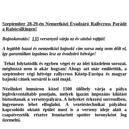
Szeptember 28-29-én Nemzetközi Évadzáró Rallycross Parádé
a RabócsiRingen!
Bajnokavatás!
135
versenyző várja az év utolsó rajtját!
A legtöbb hazai és nemzetközi bajnoki cím sorsa még nem dőlt el,
így garantáltan izgalmas lesz az évadzáró hétvége!
Tehát folytatódik és egyben véget ér az idei küzdelem sorozat,
méghozzá nem is akár hogyan! Ahogy azt már említettük, a
szeptember végi hétvége rallycross Közép-Európa és magyar
bajnoki címek sorsáról is szól majd.
Nézőinket immáron közel 1500 ülőhely várja a pálya
legfrekventáltabb pontjain, melyek igazán impozáns kilátást
biztosítanak a versenypályára. A helyeket érkezési sorrendben,
ingyenesen lehet elfoglalni. A vezetéstechnikai pályához
kapcsolódó oktató épület most is a verseny ideje alatt a
csapatvezetők részére fenntartott spotter toronyként fog
üzemelni.