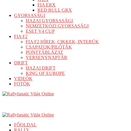
FIA ERX
RED BULL GRX
GYORSASÁGI
HAZAI GYORSASÁGI
NEMZETKÖZI GYORSASÁGI
ESET V4 CUP
FIA F2
FIA F2 HÍREK, CIKKEK, INTERÚK
CSAPATOK/PILÓTÁK
PONTTÁBLÁZAT
VERSENYNAPTÁR
DRIFT
HAZAI DRIFT
KING OF EUROPE
VIDEÓK
FOTÓK
FŐOLDAL
RALLY