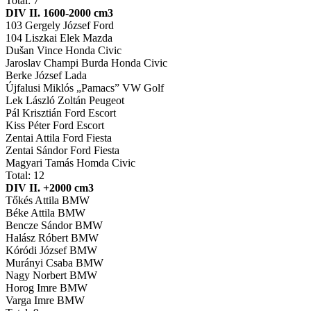
Total: 7
DIV II. 1600-2000 cm3
103 Gergely József Ford
104 Liszkai Elek Mazda
Dušan Vince Honda Civic
Jaroslav Champi Burda Honda Civic
Berke József Lada
Újfalusi Miklós „Pamacs” VW Golf
Lek László Zoltán Peugeot
Pál Krisztián Ford Escort
Kiss Péter Ford Escort
Zentai Attila Ford Fiesta
Zentai Sándor Ford Fiesta
Magyari Tamás Homda Civic
Total: 12
DIV II. +2000 cm3
Tőkés Attila BMW
Béke Attila BMW
Bencze Sándor BMW
Halász Róbert BMW
Kóródi József BMW
Murányi Csaba BMW
Nagy Norbert BMW
Horog Imre BMW
Varga Imre BMW