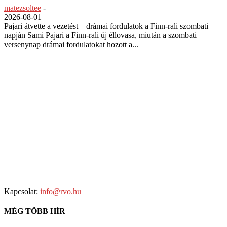
matezsoltee
-
2026-08-01
Pajari átvette a vezetést – drámai fordulatok a Finn-rali szombati
napján Sami Pajari a Finn-rali új éllovasa, miután a szombati
versenynap drámai fordulatokat hozott a...
Kapcsolat:
info@rvo.hu
MÉG TÖBB HÍR