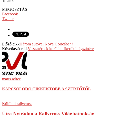
Total: 9
MEGOSZTÁS
Facebook
Twitter
Előző cikk
Három autóval Nova Goricában!
Következő cikk
Visszatérnek korábbi sikerük helyszínére
matezsoltee
KAPCSOLÓDÓ CIKKEK
TÖBB A SZERZŐTŐL
Külföldi rallycross
Újra Nyirádon a Rallycross Világbajnokság