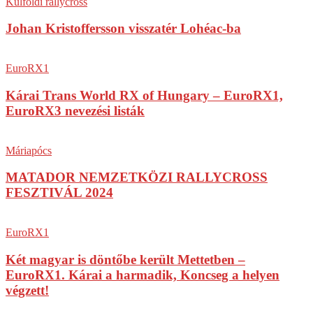
Külföldi rallycross
Johan Kristoffersson visszatér Lohéac-ba
EuroRX1
Kárai Trans World RX of Hungary – EuroRX1,
EuroRX3 nevezési listák
Máriapócs
MATADOR NEMZETKÖZI RALLYCROSS
FESZTIVÁL 2024
EuroRX1
Két magyar is döntőbe került Mettetben –
EuroRX1. Kárai a harmadik, Koncseg a helyen
végzett!