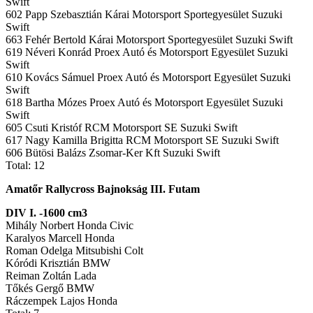
Swift
602 Papp Szebasztián Kárai Motorsport Sportegyesület Suzuki
Swift
663 Fehér Bertold Kárai Motorsport Sportegyesület Suzuki Swift
619 Néveri Konrád Proex Autó és Motorsport Egyesület Suzuki
Swift
610 Kovács Sámuel Proex Autó és Motorsport Egyesület Suzuki
Swift
618 Bartha Mózes Proex Autó és Motorsport Egyesület Suzuki
Swift
605 Csuti Kristóf RCM Motorsport SE Suzuki Swift
617 Nagy Kamilla Brigitta RCM Motorsport SE Suzuki Swift
606 Bütösi Balázs Zsomar-Ker Kft Suzuki Swift
Total: 12
Amatőr Rallycross Bajnokság III. Futam
DIV I. -1600 cm3
Mihály Norbert Honda Civic
Karalyos Marcell Honda
Roman Odelga Mitsubishi Colt
Kóródi Krisztián BMW
Reiman Zoltán Lada
Tőkés Gergő BMW
Ráczempek Lajos Honda