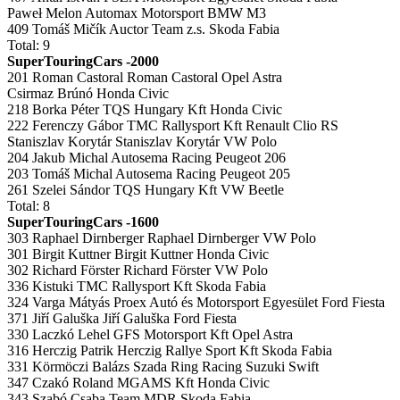
Paweł Melon Automax Motorsport BMW M3
409 Tomáš Mičík Auctor Team z.s. Skoda Fabia
Total: 9
SuperTouringCars -2000
201 Roman Castoral Roman Castoral Opel Astra
Csirmaz Brúnó Honda Civic
218 Borka Péter TQS Hungary Kft Honda Civic
222 Ferenczy Gábor TMC Rallysport Kft Renault Clio RS
Staniszlav Korytár Staniszlav Korytár VW Polo
204 Jakub Michal Autosema Racing Peugeot 206
203 Tomáš Michal Autosema Racing Peugeot 205
261 Szelei Sándor TQS Hungary Kft VW Beetle
Total: 8
SuperTouringCars -1600
303 Raphael Dirnberger Raphael Dirnberger VW Polo
301 Birgit Kuttner Birgit Kuttner Honda Civic
302 Richard Förster Richard Förster VW Polo
336 Kistuki TMC Rallysport Kft Skoda Fabia
324 Varga Mátyás Proex Autó és Motorsport Egyesület Ford Fiesta
371 Jiří Galuška Jiří Galuška Ford Fiesta
330 Laczkó Lehel GFS Motorsport Kft Opel Astra
316 Herczig Patrik Herczig Rallye Sport Kft Skoda Fabia
331 Körmöczi Balázs Szada Ring Racing Suzuki Swift
347 Czakó Roland MGAMS Kft Honda Civic
343 Szabó Csaba Team MDR Skoda Fabia