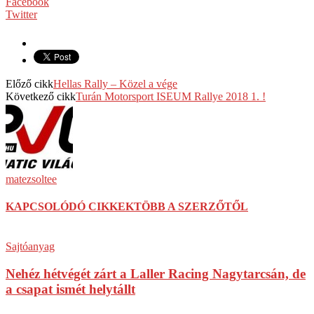
Facebook
Twitter
Előző cikk
Hellas Rally – Közel a vége
Következő cikk
Turán Motorsport ISEUM Rallye 2018 1. !
matezsoltee
KAPCSOLÓDÓ CIKKEK
TÖBB A SZERZŐTŐL
Sajtóanyag
Nehéz hétvégét zárt a Laller Racing Nagytarcsán, de
a csapat ismét helytállt