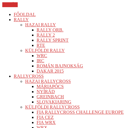
BEZÁR
FŐOLDAL
RALLY
HAZAI RALLY
RALLY ORB.
RALLY 2
RALLY SPRINT
RTE
KÜLFÖLDI RALLY
WRC
IRC
ROMÁN BAJNOKSÁG
DAKAR 2015
RALLYCROSS
HAZAI RALLYCROSS
MÁRIAPÓCS
NYÍRÁD
GREINBACH
SLOVAKIARING
KÜLFÖLDI RALLYCROSS
FIA RALLYCROSS CHALLENGE EUROPE
FIA CEZ
FIA WRX
WRX