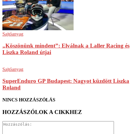
Sajtóanyag
„Köszönünk mindent”: Elválnak a Laller Racing és
Liszka Roland útjai
Sajtóanyag
SuperEnduro GP Budapest: Nagyot küzdött Liszka
Roland
NINCS HOZZÁSZÓLÁS
HOZZÁSZÓLOK A CIKKHEZ