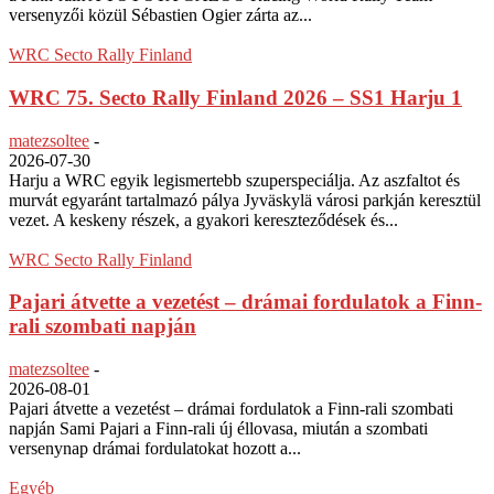
versenyzői közül Sébastien Ogier zárta az...
WRC Secto Rally Finland
WRC 75. Secto Rally Finland 2026 – SS1 Harju 1
matezsoltee
-
2026-07-30
Harju a WRC egyik legismertebb szuperspeciálja. Az aszfaltot és
murvát egyaránt tartalmazó pálya Jyväskylä városi parkján keresztül
vezet. A keskeny részek, a gyakori kereszteződések és...
WRC Secto Rally Finland
Pajari átvette a vezetést – drámai fordulatok a Finn-
rali szombati napján
matezsoltee
-
2026-08-01
Pajari átvette a vezetést – drámai fordulatok a Finn-rali szombati
napján Sami Pajari a Finn-rali új éllovasa, miután a szombati
versenynap drámai fordulatokat hozott a...
Egyéb