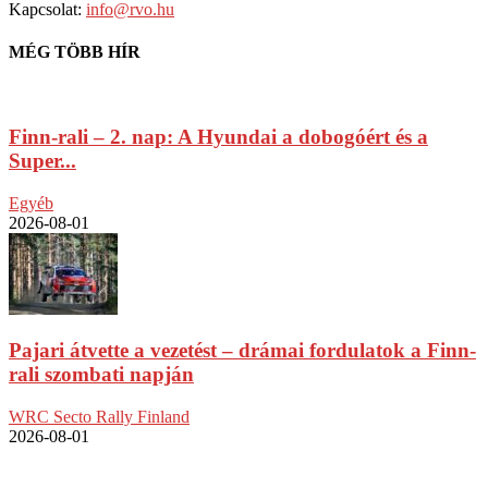
Kapcsolat:
info@rvo.hu
MÉG TÖBB HÍR
Finn-rali – 2. nap: A Hyundai a dobogóért és a
Super...
Egyéb
2026-08-01
Pajari átvette a vezetést – drámai fordulatok a Finn-
rali szombati napján
WRC Secto Rally Finland
2026-08-01