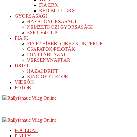
FIA ERX
RED BULL GRX
GYORSASÁGI
HAZAI GYORSASÁGI
NEMZETKÖZI GYORSASÁGI
ESET V4 CUP
FIA F2
FIA F2 HÍREK, CIKKEK, INTERÚK
CSAPATOK/PILÓTÁK
PONTTÁBLÁZAT
VERSENYNAPTÁR
DRIFT
HAZAI DRIFT
KING OF EUROPE
VIDEÓK
FOTÓK
FŐOLDAL
RALLY