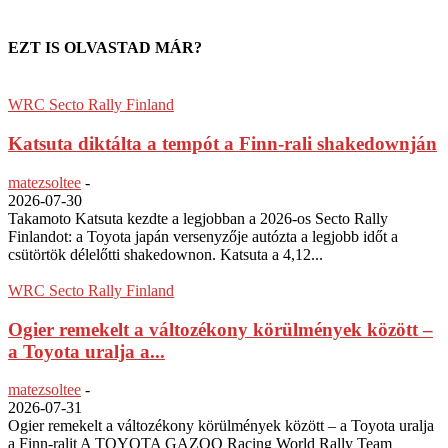
EZT IS OLVASTAD MÁR?
WRC Secto Rally Finland
Katsuta diktálta a tempót a Finn-rali shakedownján
matezsoltee
-
2026-07-30
Takamoto Katsuta kezdte a legjobban a 2026-os Secto Rally
Finlandot: a Toyota japán versenyzője autózta a legjobb időt a
csütörtök délelőtti shakedownon. Katsuta a 4,12...
WRC Secto Rally Finland
Ogier remekelt a változékony körülmények között –
a Toyota uralja a...
matezsoltee
-
2026-07-31
Ogier remekelt a változékony körülmények között – a Toyota uralja
a Finn-ralit A TOYOTA GAZOO Racing World Rally Team