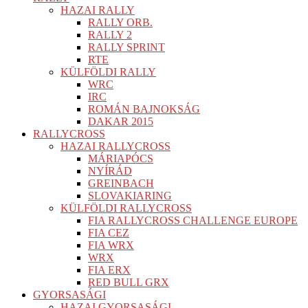
HAZAI RALLY
RALLY ORB.
RALLY 2
RALLY SPRINT
RTE
KÜLFÖLDI RALLY
WRC
IRC
ROMÁN BAJNOKSÁG
DAKAR 2015
RALLYCROSS
HAZAI RALLYCROSS
MÁRIAPÓCS
NYÍRÁD
GREINBACH
SLOVAKIARING
KÜLFÖLDI RALLYCROSS
FIA RALLYCROSS CHALLENGE EUROPE
FIA CEZ
FIA WRX
WRX
FIA ERX
RED BULL GRX
GYORSASÁGI
HAZAI GYORSASÁGI