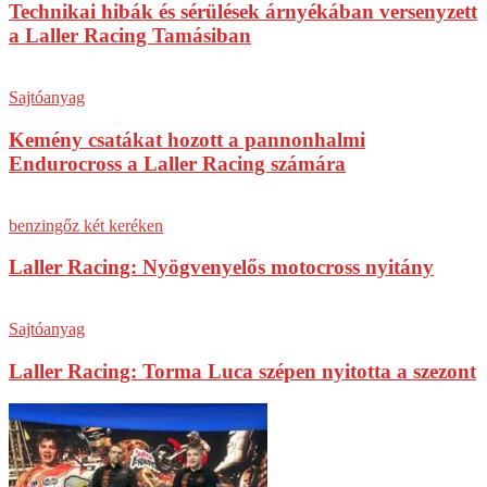
Technikai hibák és sérülések árnyékában versenyzett
a Laller Racing Tamásiban
Sajtóanyag
Kemény csatákat hozott a pannonhalmi
Endurocross a Laller Racing számára
benzingőz két keréken
Laller Racing: Nyögvenyelős motocross nyitány
Sajtóanyag
Laller Racing: Torma Luca szépen nyitotta a szezont