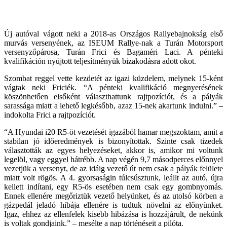
Új autóval vágott neki a 2018-as Országos Rallyebajnokság első
murvás versenyének, az ISEUM Rallye-nak a Turán Motorsport
versenyzőpárosa, Turán Frici és Bagaméri Laci. A pénteki
kvalifikáción nyújtott teljesítményük bizakodásra adott okot.
Szombat reggel vette kezdetét az igazi küzdelem, melynek 15-ként
vágtak neki Friciék. “A pénteki kvalifikáció megnyerésének
köszönhetően elsőként választhattunk rajtpozíciót, és a pályák
sarassága miatt a lehető legkésőbb, azaz 15-nek akartunk indulni.” –
indokolta Frici a rajtpozíciót.
“A Hyundai i20 R5-öt vezetését igazából hamar megszoktam, amit a
stabilan jó időeredmények is bizonyítottak. Szinte csak tizedek
választották az egyes helyezéseket, akkor is, amikor mi voltunk
legelöl, vagy eggyel hátrébb. A nap végén 9,7 másodperces előnnyel
vezetjük a versenyt, de az idáig vezető út nem csak a pályák felülete
miatt volt rögös. A 4. gyorsaságin túlcsúsztunk, leállt az autó, újra
kellett indítani, egy R5-ös esetében nem csak egy gombnyomás.
Ennek ellenére megőriztük vezető helyünket, és az utolsó körben a
gázpedál jeladó hibája ellenére is tudtuk növelni az előnyünket.
Igaz, ehhez az ellenfelek kisebb hibázása is hozzájárult, de nekünk
is voltak gondjaink.” – mesélte a nap történéseit a pilóta.