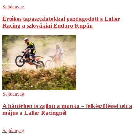
Sajtóanyag
Értékes tapasztalatokkal gazdagodott a Laller
Racing a szlovákiai Enduro Kupán
Sajtóanyag
A háttérben is zajlott a munka – felkészüléssel telt a
május a Laller Racingnél
Sajtóanyag