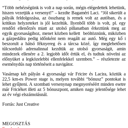
“Több nehézségünk is volt a nap során, mégis elégedettek lehetünk,
hiszen vezetjük a versenyt!” – kezdte Bagaméri Laci. “Jól sikerült a
pályák feldolgozása, az összhang is remek volt az autóban, és a
kritikus helyzeteket is jól kezeltük. Ilyenből több is volt, pl. egy
rendőri ellenőrzés miatt az utolsó pillanatban érkeztünk meg az
egyik gyorsaságihoz, menet közben kellett beöltöznünk, miközben
a gázpedálra pedig időnként nem reagált az autó. Még egy kő i
beszorult a hátsó féknyereg és a tárcsa közé, így meglehetősen
túlcsorduló adrenalinnal kezdtük az utolsó gyorsaságit, amin
mindezek ellenére a 2. legjobb időt értük el, és tudtuk növelni az
előnyüket a legközelebbi ellenfelekkel szemben.” – részletezte az
eseménydús nap történéseit a navigátor.
Vasárnap két pályán 4 gyorsasági vár Fricire és Lacira, köztük a
22,5 km-es Power stage is, melyen további “bónusz” pontokat is
lehet gyűjteni. A szombati versenynap megnyeréséért minden esetre
már Friciéket illeti az 5 bónuszpont, amiken nagy jelentősége lehet
az év végi elszámolásnál.
Forrás: Just Creative
MEGOSZTÁS