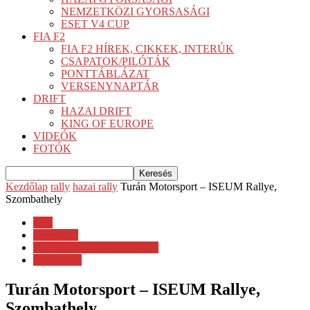
NEMZETKÖZI GYORSASÁGI
ESET V4 CUP
FIA F2
FIA F2 HÍREK, CIKKEK, INTERÚK
CSAPATOK/PILÓTÁK
PONTTÁBLÁZAT
VERSENYNAPTÁR
DRIFT
HAZAI DRIFT
KING OF EUROPE
VIDEÓK
FOTÓK
Kezdőlap
rally
hazai rally
Turán Motorsport – ISEUM Rallye,
Szombathely
rally
hazai rally
ISEUM Szombathely Rallye
Sajtóanyag
Turán Motorsport – ISEUM Rallye,
Szombathely