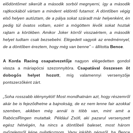
elődöntőmet sikerült a második sorból megnyerni, így a második
rajtkockából vártam a mindent eldöntő futamot. A döntőben végig
első helyen autóztam, de a pálya sokat száradt már helyenként, én
pedig túl óvatos voltam, ezért a mögöttem lévők sokat hoztak
rajtam a körökben. Amikor Joker körről visszaértem, a második
helyet tudtam csak bezsebelni. Elégedett vagyok az eredménnyel,
de a döntőben éreztem, hogy még van benne
”
– állította
Bence
.
A Korda Racing csapatvezetője
nagyon elégedetten gondol
vissza a máriapócsi szezonnyitóra.
Csapatával összesen öt
dobogós helyet hozott
, míg valamennyi versenyzője
pontszerzőként zárt.
„Soha rosszabb idénynyitót! Most mondhatnám azt, hogy részemről
akár be is fejeződhetne a bajnokság, de ez nem lenne fair azokkal
szemben, akikben még annál is több van, mint amit a
RabócsiRingen mutattak. Például Zsófi, aki pazarul versenyzett
egész hétvégén, ha nincs a döntőbeli baleset, most három
győzelemről kéne nyilatkoznom. Vagy inkább négyről, ha Bence