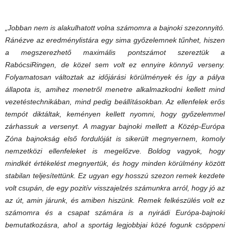
„Jobban nem is alakulhatott volna számomra a bajnoki szezonnyitó.
Ránézve az eredménylistára egy sima győzelemnek tűnhet, hiszen
a megszerezhető maximális pontszámot szereztük a
RabócsiRingen, de közel sem volt ez ennyire könnyű verseny.
Folyamatosan változtak az időjárási körülmények és így a pálya
állapota is, amihez menetről menetre alkalmazkodni kellett mind
vezetéstechnikában, mind pedig beállításokban. Az ellenfelek erős
tempót diktáltak, keményen kellett nyomni, hogy győzelemmel
zárhassuk a versenyt. A magyar bajnoki mellett a Közép-Európa
Zóna bajnokság első fordulóját is sikerült megnyernem, komoly
nemzetközi ellenfeleket is megelőzve. Boldog vagyok, hogy
mindkét értékelést megnyertük, és hogy minden körülmény között
stabilan teljesítettünk. Ez ugyan egy hosszú szezon remek kezdete
volt csupán, de egy pozitív visszajelzés számunkra arról, hogy jó az
az út, amin járunk, és amiben hiszünk. Remek felkészülés volt ez
számomra és a csapat számára is a nyirádi Európa-bajnoki
bemutatkozásra, ahol a sportág legjobbjai közé fogunk csöppeni