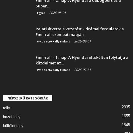
Finn-rali – 2. nap: A Hyundai a dobogóért és a
Super...
2026-08-01
Egyéb
Pajari átvette a vezetést – drámai fordulatok a
Finn-rali szombati napján
2026-08-01
WRC Secto Rally Finland
Finn-rali – 1. nap: A Hyundai eltökélten folytatja a
küzdelmet az...
2026-07-31
WRC Secto Rally Finland
NÉPSZERŰ KATEGÓRIÁK
2335
rally
1655
hazai rally
1545
külföldi rally