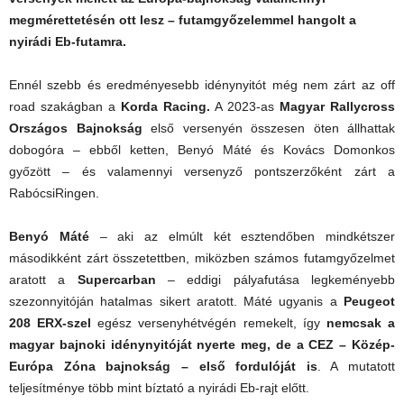
megmérettetésén ott lesz – futamgyőzelemmel hangolt a
nyirádi Eb-futamra.
Ennél szebb és eredményesebb idénynyitót még nem zárt az off
road szakágban a
Korda Racing.
A 2023-as
Magyar Rallycross
Országos Bajnokság
első versenyén összesen öten állhattak
dobogóra – ebből ketten, Benyó Máté és Kovács Domonkos
győzött – és valamennyi versenyző pontszerzőként zárt a
RabócsiRingen.
Benyó Máté
– aki az elmúlt két esztendőben mindkétszer
másodikként zárt összetettben, miközben számos futamgyőzelmet
aratott a
Supercarban
– eddigi pályafutása legkeményebb
szezonnyitóján hatalmas sikert aratott. Máté ugyanis a
Peugeot
208 ERX-szel
egész versenyhétvégén remekelt, így
nemcsak a
magyar bajnoki idénynyitóját nyerte meg, de a CEZ – Közép-
Európa Zóna bajnokság – első fordulóját is
. A mutatott
teljesítménye több mint bíztató a nyirádi Eb-rajt előtt.