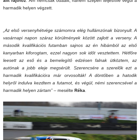
állt rajthoz
. Ám nemcsak odaállt, hanem szépen teljesítve végül a
harmadik helyen végzett.
„Az első versenyhétvége számomra elég hullámzónak bizonyult. A
vasárnapi napon száraz körülmények között zajlott a verseny. A
második kvalifikációs futamban sajnos az én hibámból az első
kanyarban kiforogtam, ezzel nagyon sok időt vesztettem. Hétfőre
leesett az eső és a bemelegítő edzésen falnak ütköztem, az
autónak a jobb eleje megsérült. Szerencsére a szerelők ezt a
harmadik kvalifikációra már orvosolták! A döntőben a hatodik
helyről indulva kezdtem a futamot, és végül, némi szerencsével a
harmadik helyen zártam”
– mesélte
Réka
.