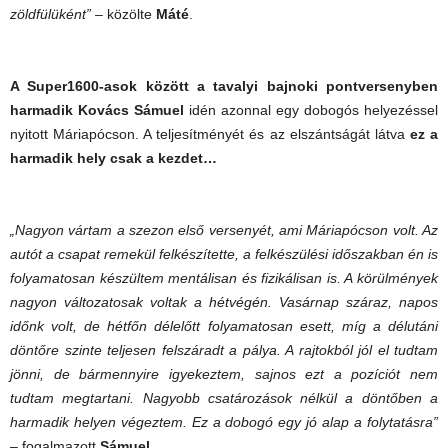
zöldfülüként”
– közölte
Máté
.
A Super1600-asok között a tavalyi bajnoki pontversenyben
harmadik Kovács Sámuel
idén azonnal egy dobogós helyezéssel
nyitott Máriapócson. A teljesítményét és az elszántságát látva
ez a
harmadik hely csak a kezdet…
„Nagyon vártam a szezon első versenyét, ami Máriapócson volt. Az
autót a csapat remekül felkészítette, a felkészülési időszakban én is
folyamatosan készültem mentálisan és fizikálisan is. A körülmények
nagyon változatosak voltak a hétvégén. Vasárnap száraz, napos
időnk volt, de hétfőn délelőtt folyamatosan esett, míg a délutáni
döntőre szinte teljesen felszáradt a pálya. A rajtokból jól el tudtam
jönni, de bármennyire igyekeztem, sajnos ezt a pozíciót nem
tudtam megtartani. Nagyobb csatározások nélkül a döntőben a
harmadik helyen végeztem. Ez a dobogó egy jó alap a folytatásra”
– fogalmazott
Sámuel
.