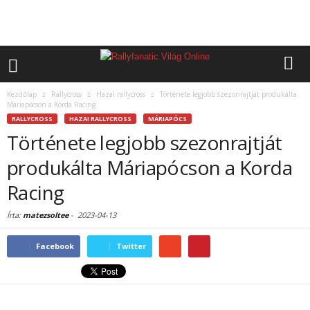
Kezdőlap
Rallycross
Hazai rallycross
Története legjobb szezonrajtját produkálta
Máriapócson a Korda Racing
RALLYCROSS
HAZAI RALLYCROSS
MÁRIAPÓCS
Története legjobb szezonrajtját
produkálta Máriapócson a Korda
Racing
Írta:
matezsoltee
-
2023-04-13
Facebook
Twitter