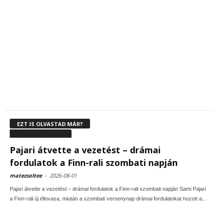
EZT IS OLVASTAD MÁR?
WRC Secto Rally Finland
Pajari átvette a vezetést – drámai
fordulatok a Finn-rali szombati napján
matezsoltee
-
2026-08-01
Pajari átvette a vezetést – drámai fordulatok a Finn-rali szombati napján Sami Pajari
a Finn-rali új éllovasa, miután a szombati versenynap drámai fordulatokat hozott a...