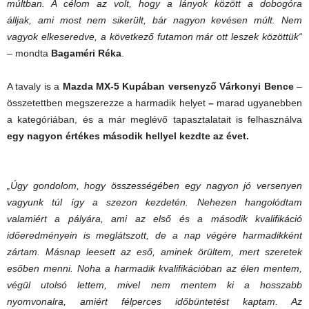
múltban. A célom az volt, hogy a lányok között a dobogóra
álljak, ami most nem sikerült, bár nagyon kevésen múlt. Nem
vagyok elkeseredve, a következő futamon már ott leszek közöttük
“
– mondta
Bagaméri Réka
.
A tavaly is a
Mazda MX-5 Kupában versenyző Várkonyi Bence
–
összetettben megszerezze a harmadik helyet
–
marad ugyanebben
a kategóriában, és a már meglévő tapasztalatait is felhasználva
egy nagyon értékes második hellyel kezdte az évet.
„
Úgy gondolom, hogy összességében egy nagyon jó versenyen
vagyunk túl így a szezon kezdetén.
Nehezen hangolódtam
valamiért a pályára, ami az első és a második kvalifikáció
időeredményein is meglátszott, de a nap végére harmadikként
zártam. Másnap leesett az eső, aminek örültem, mert szeretek
esőben menni. Noha a harmadik kvalifikációban az élen mentem,
végül utolsó lettem, mivel nem mentem ki a hosszabb
nyomvonalra, amiért félperces időbüntetést kaptam. Az