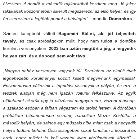
élveztem. A döntőt a második rajtkockából kezdtem meg. Jó joker
taktikának köszönhetően sikerült megszerezni az első helyet, és így
én szereztem a legtöbb pontot a hétvégén”
– mondta
Domonkos
.
Szintén kategóriát váltott
Bagaméri Bálint, aki jól teljesített
tavaly
, és csak apróságokon múlt, hogy nem tudott a döntőbe
kerülni a versenyeken.
2023-ban aztán megtört a jég, a negyedik
helyen zárt, és a dobogó sem volt távol
.
„
Nagyon nehéz versenyen vagyunk túl. Szerintem az elmúlt évek
legnehezebb körülményei között kellett megvívnunk egymással.
Folyamatosan változtak a tapadási viszonyok a pályán, és erre a
tesztek alapján még nem igazán voltunk felkészülve. Az egyik
előfutamot sikerült egy jó előzéssel megnyernem, viszont másnap,
a szakadó esőben a falban végeztem és utolsó lettem. A döntőben
próbáltam hibamentesen vezetni, harcoltam Mózer Kristóffal a
második helyért, de sajnos egy műszaki hiba miatt csak a negyedik
helyre tudtam befutni. Összességében sokat tanultam a kocsiról és
arról, hogy miként is kell vezetni ilyen körülmények között
”
–