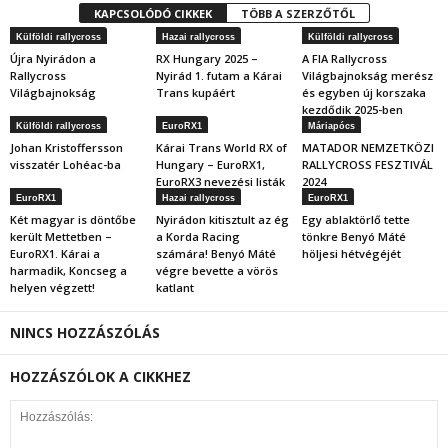
KAPCSOLÓDÓ CIKKEK
TÖBB A SZERZŐTŐL
Külföldi rallycross
Hazai rallycross
Külföldi rallycross
Újra Nyirádon a
RX Hungary 2025 –
A FIA Rallycross
Rallycross
Nyirád 1. futam a Kárai
Világbajnokság merész
Világbajnokság
Trans kupáért
és egyben új korszaka
kezdődik 2025-ben
Külföldi rallycross
EuroRX1
Máriapócs
Johan Kristoffersson
Kárai Trans World RX of
MATADOR NEMZETKÖZI
visszatér Lohéac-ba
Hungary – EuroRX1,
RALLYCROSS FESZTIVÁL
EuroRX3 nevezési listák
2024
EuroRX1
Hazai rallycross
EuroRX1
Két magyar is döntőbe
Nyirádon kitisztult az ég
Egy ablaktörlő tette
került Mettetben –
a Korda Racing
tönkre Benyó Máté
EuroRX1. Kárai a
számára! Benyó Máté
höljesi hétvégéjét
harmadik, Koncseg a
végre bevette a vörös
helyen végzett!
katlant
NINCS HOZZÁSZÓLÁS
HOZZÁSZÓLOK A CIKKHEZ