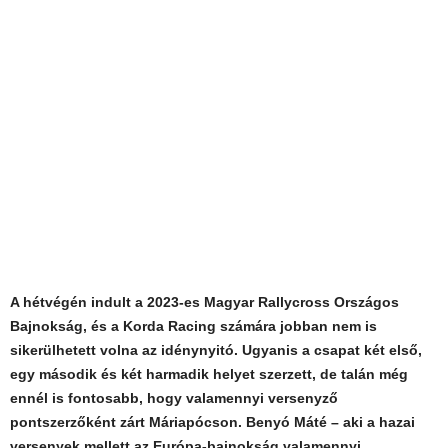
A hétvégén indult a 2023-es Magyar Rallycross Országos
Bajnokság, és a Korda Racing számára jobban nem is
sikerülhetett volna az idénynyitó. Ugyanis a csapat két első,
egy második és két harmadik helyet szerzett, de talán még
ennél is fontosabb, hogy valamennyi versenyző
pontszerzőként zárt Máriapócson. Benyó Máté – aki a hazai
versenyek mellett az Európa-bajnokság valamennyi