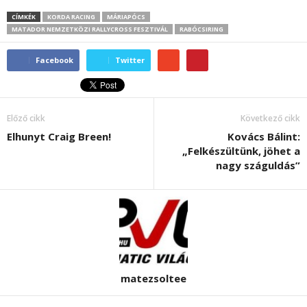
CÍMKÉK
KORDA RACING
MÁRIAPÓCS
MATADOR NEMZETKÖZI RALLYCROSS FESZTIVÁL
RABÓCSIRING
Facebook
Twitter
Előző cikk
Következő cikk
Elhunyt Craig Breen!
Kovács Bálint:
„Felkészültünk, jöhet a
nagy száguldás”
matezsoltee