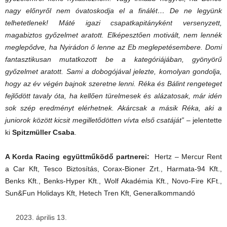
nagy előnyről nem óvatoskodja el a finálét… De ne legyünk
telhetetlenek! Máté igazi csapatkapitányként versenyzett,
magabiztos győzelmet aratott. Elképesztően motivált, nem lennék
meglepődve, ha Nyirádon ő lenne az Eb meglepetésembere. Domi
fantasztikusan mutatkozott be a kategóriájában, gyönyörű
győzelmet aratott. Sami a dobogójával jelezte, komolyan gondolja,
hogy az év végén bajnok szeretne lenni. Réka és Bálint rengeteget
fejlődött tavaly óta, ha kellően türelmesek és alázatosak, már idén
sok szép eredményt elérhetnek. Akárcsak a másik Réka, aki a
juniorok között kicsit megilletődötten vívta első csatáját”
– jelentette
ki
Spitzmüller Csaba
.
A Korda Racing együttműködő partnerei:
Hertz – Mercur Rent
a Car Kft, Tesco Biztosítás, Corax-Bioner Zrt., Harmata-94 Kft.,
Benks Kft., Benks-Hyper Kft., Wolf Akadémia Kft., Novo-Fire KFt.,
Sun&Fun Holidays Kft, Hetech Tren Kft, Generalkommandó
április 13.