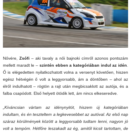
Nővére,
Zsófi
– aki tavaly a női bajnoki címről azonos pontszám
mellett maradt le –
szintén ebben a kategóriában indul az idén
.
Ő is elégedetten nyilatkozhatott volna a versenyt követően, hiszen
egész hétvégén ő volt a leggyorsabb, ám a döntőben – ahol az
élről indulhatott – rögtön a rajt után megbicsaklott az autója, és a
falba csapódott. Első helyett ötödik lett, ám nincs elkeseredve.
„Kíváncsian vártam az idénynyitót, hiszem új kategóriában
indultam, és én teszteltem a legkevesebbet az autóval. Az első nap
száraz körülmények között a leggyorsabb tudtam lenni, nagyon jó
volt a tempóm. Hétfőre leszakadt az ég, amitől kicsit tartottam, de