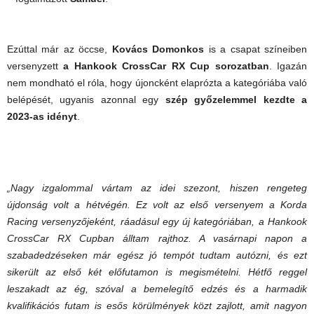
Ezúttal már az öccse,
Kovács Domonkos
is a csapat színeiben
versenyzett
a Hankook CrossCar RX Cup sorozatban
. Igazán
nem mondható el róla, hogy újoncként elaprózta a kategóriába való
belépését, ugyanis azonnal egy
szép győzelemmel kezdte a
2023-as idényt
.
„Nagy izgalommal vártam az idei szezont, hiszen rengeteg
újdonság volt a hétvégén. Ez volt az első versenyem a Korda
Racing versenyzőjeként, ráadásul egy új kategóriában, a Hankook
CrossCar RX Cupban álltam rajthoz. A vasárnapi napon a
szabadedzéseken már egész jó tempót tudtam autózni, és ezt
sikerült az első két előfutamon is megismételni. Hétfő reggel
leszakadt az ég, szóval a bemelegítő edzés és a harmadik
kvalifikációs futam is esős körülmények közt zajlott, amit nagyon