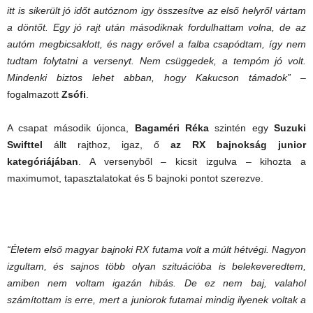
itt is sikerült jó időt autóznom igy összesítve az első helyről vártam
a döntőt. Egy jó rajt után másodiknak fordulhattam volna, de az
autóm megbicsaklott, és nagy erővel a falba csapódtam, így nem
tudtam folytatni a versenyt. Nem csüggedek, a tempóm jó volt.
Mindenki biztos lehet abban, hogy Kakucson támadok”
–
fogalmazott
Zsófi
.
A csapat második újonca,
Bagaméri Réka
szintén egy
Suzuki
Swifttel
állt rajthoz, igaz, ő
az RX bajnokság junior
kategóriájában
. A versenyből – kicsit izgulva – kihozta a
maximumot, tapasztalatokat és 5 bajnoki pontot szerezve.
“
Életem első magyar bajnoki RX futama volt a múlt hétvégi. Nagyon
izgultam, és sajnos több olyan szituációba is belekeveredtem,
amiben nem voltam igazán hibás. De ez nem baj, valahol
számítottam is erre, mert a juniorok futamai mindig ilyenek voltak a