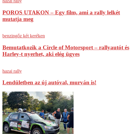
hazai rally
POROS UTAKON – Egy film, ami a rally lelkét
mutatja meg
benzingőz két keréken
Bemutatkozik a Circle of Motorsport – rallyautót és
Harley-t nyerhet, aki elég ügyes
hazai rally
Lendületben az új autóval, murván is!