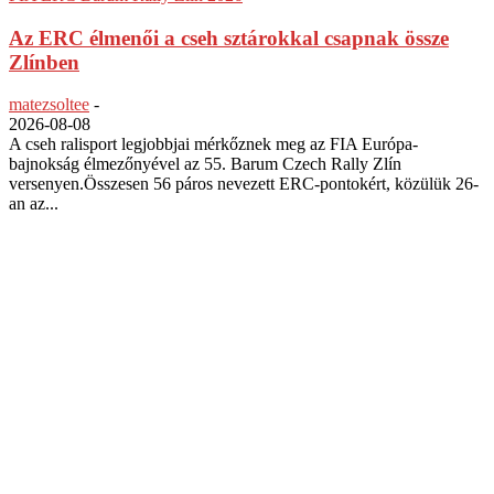
Az ERC élmenői a cseh sztárokkal csapnak össze
Zlínben
matezsoltee
-
2026-08-08
A cseh ralisport legjobbjai mérkőznek meg az FIA Európa-
bajnokság élmezőnyével az 55. Barum Czech Rally Zlín
versenyen.Összesen 56 páros nevezett ERC-pontokért, közülük 26-
an az...