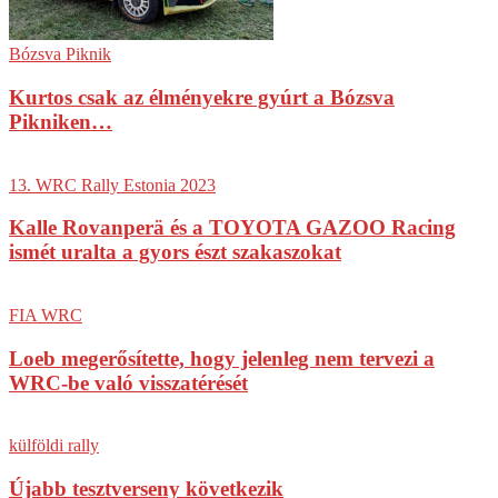
Bózsva Piknik
Kurtos csak az élményekre gyúrt a Bózsva
Pikniken…
13. WRC Rally Estonia 2023
Kalle Rovanperä és a TOYOTA GAZOO Racing
ismét uralta a gyors észt szakaszokat
FIA WRC
Loeb megerősítette, hogy jelenleg nem tervezi a
WRC-be való visszatérését
külföldi rally
Újabb tesztverseny következik