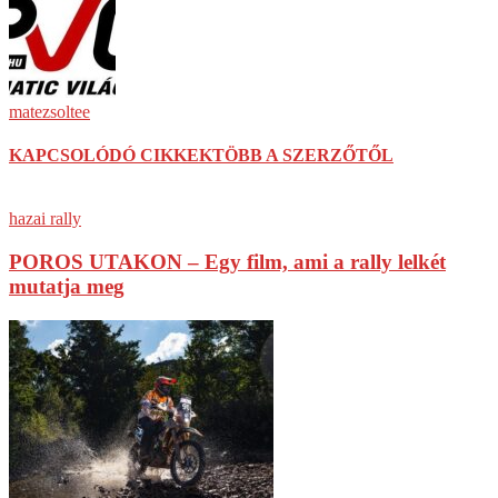
matezsoltee
KAPCSOLÓDÓ CIKKEK
TÖBB A SZERZŐTŐL
hazai rally
POROS UTAKON – Egy film, ami a rally lelkét
mutatja meg