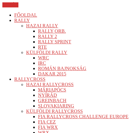
BEZÁR
FŐOLDAL
RALLY
HAZAI RALLY
RALLY ORB.
RALLY 2
RALLY SPRINT
RTE
KÜLFÖLDI RALLY
WRC
IRC
ROMÁN BAJNOKSÁG
DAKAR 2015
RALLYCROSS
HAZAI RALLYCROSS
MÁRIAPÓCS
NYÍRÁD
GREINBACH
SLOVAKIARING
KÜLFÖLDI RALLYCROSS
FIA RALLYCROSS CHALLENGE EUROPE
FIA CEZ
FIA WRX
WRX