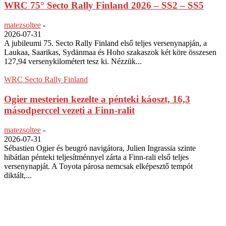
WRC 75° Secto Rally Finland 2026 – SS2 – SS5
matezsoltee
-
2026-07-31
A jubileumi 75. Secto Rally Finland első teljes versenynapján, a
Laukaa, Saarikas, Sydänmaa és Hoho szakaszok két köre összesen
127,94 versenykilométert tesz ki. Nézzük...
WRC Secto Rally Finland
Ogier mesterien kezelte a pénteki káoszt, 16,3
másodperccel vezeti a Finn-ralit
matezsoltee
-
2026-07-31
Sébastien Ogier és beugró navigátora, Julien Ingrassia szinte
hibátlan pénteki teljesítménnyel zárta a Finn-rali első teljes
versenynapját. A Toyota párosa nemcsak elképesztő tempót
diktált,...