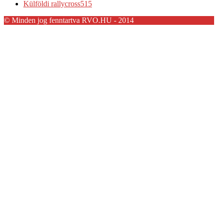
Külföldi rallycross
515
© Minden jog fenntartva RVO.HU - 2014