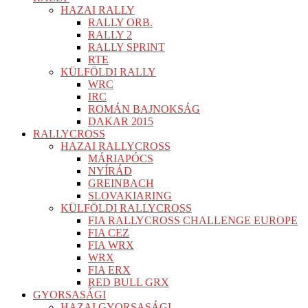
HAZAI RALLY
RALLY ORB.
RALLY 2
RALLY SPRINT
RTE
KÜLFÖLDI RALLY
WRC
IRC
ROMÁN BAJNOKSÁG
DAKAR 2015
RALLYCROSS
HAZAI RALLYCROSS
MÁRIAPÓCS
NYÍRÁD
GREINBACH
SLOVAKIARING
KÜLFÖLDI RALLYCROSS
FIA RALLYCROSS CHALLENGE EUROPE
FIA CEZ
FIA WRX
WRX
FIA ERX
RED BULL GRX
GYORSASÁGI
HAZAI GYORSASÁGI