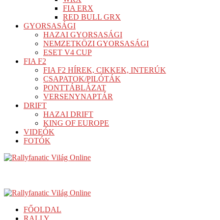
FIA ERX
RED BULL GRX
GYORSASÁGI
HAZAI GYORSASÁGI
NEMZETKÖZI GYORSASÁGI
ESET V4 CUP
FIA F2
FIA F2 HÍREK, CIKKEK, INTERÚK
CSAPATOK/PILÓTÁK
PONTTÁBLÁZAT
VERSENYNAPTÁR
DRIFT
HAZAI DRIFT
KING OF EUROPE
VIDEÓK
FOTÓK
FŐOLDAL
RALLY