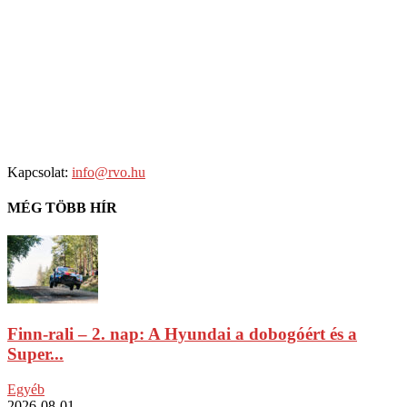
Kapcsolat:
info@rvo.hu
MÉG TÖBB HÍR
Finn-rali – 2. nap: A Hyundai a dobogóért és a
Super...
Egyéb
2026-08-01