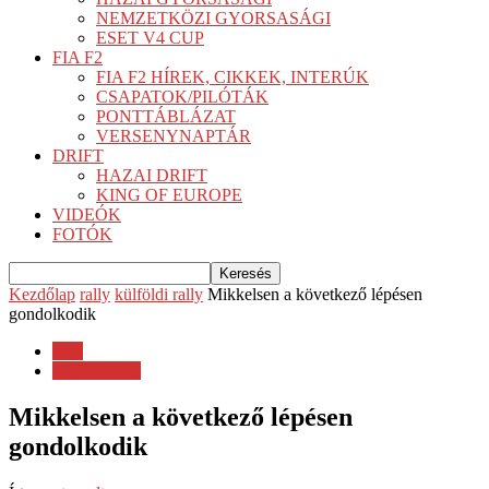
NEMZETKÖZI GYORSASÁGI
ESET V4 CUP
FIA F2
FIA F2 HÍREK, CIKKEK, INTERÚK
CSAPATOK/PILÓTÁK
PONTTÁBLÁZAT
VERSENYNAPTÁR
DRIFT
HAZAI DRIFT
KING OF EUROPE
VIDEÓK
FOTÓK
Kezdőlap
rally
külföldi rally
Mikkelsen a következő lépésen
gondolkodik
rally
külföldi rally
Mikkelsen a következő lépésen
gondolkodik