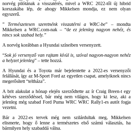
norvég pilótának a visszatérés, mivel a WRC 2022-től új hibrid
korszakába lép, de ahogy Mikkelsen mondja, ez nem olyan
egyszerű.
”
Természetesen szeretnénk visszatérni a WRC-be
” – mondta
Mikkelsen a WRC.com-nak – “d
e ez jelenleg nagyon nehéz, és
nincs sok szabad hely.”
A norvég korábban a Hyundai színeiben versenyzett.
“
Sok jó versenyző van rajtam kívül is, szóval nagyon-nagyon nehéz
a helyzet jelenleg
” – tette hozzá.
A Hyundai és a Toyota már bejelentette a 2022-es versenyzői
felállását, így az M-Sport Ford az egyetlen csapat, amelyiknek nincs
megerősített “teltháza”.
A brit alakulat a hónap elején szerződtette az ír Craig Breen-t egy
kétéves szerződéssel, bár még nem világos, hogy ki lesz, aki a
jelenleg még szabad Ford Puma WRC WRC Rally1-es autót fogja
vezetni.
Bár a 2022-es tervek még nem szilárdultak meg, Mikkelsen
elismerte, hogy ő lenne a természetes első számú választás, ha
bármilyen hely szabaddá válna.