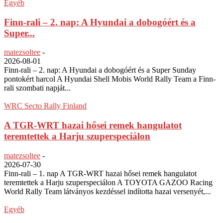
Egyéb
Finn-rali – 2. nap: A Hyundai a dobogóért és a
Super...
matezsoltee
-
2026-08-01
Finn-rali – 2. nap: A Hyundai a dobogóért és a Super Sunday
pontokért harcol A Hyundai Shell Mobis World Rally Team a Finn-
rali szombati napját...
WRC Secto Rally Finland
A TGR-WRT hazai hősei remek hangulatot
teremtettek a Harju szuperspeciálon
matezsoltee
-
2026-07-30
Finn-rali – 1. nap A TGR-WRT hazai hősei remek hangulatot
teremtettek a Harju szuperspeciálon A TOYOTA GAZOO Racing
World Rally Team látványos kezdéssel indította hazai versenyét,...
Egyéb