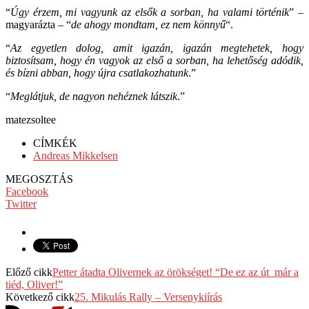
“
Úgy érzem, mi vagyunk az elsők a sorban, ha valami történik
” –
magyarázta – “
de ahogy mondtam, ez nem könnyű
“.
“
Az egyetlen dolog, amit igazán, igazán megtehetek, hogy
biztosítsam, hogy én vagyok az első a sorban, ha lehetőség adódik,
és bízni abban, hogy újra csatlakozhatunk
.”
“
Meglátjuk, de nagyon nehéznek látszik
.”
matezsoltee
CÍMKÉK
Andreas Mikkelsen
MEGOSZTÁS
Facebook
Twitter
Előző cikk
Petter átadta Olivernek az örökséget! “De ez az út már a
tiéd, Oliver!”
Következő cikk
25. Mikulás Rally – Versenykiírás