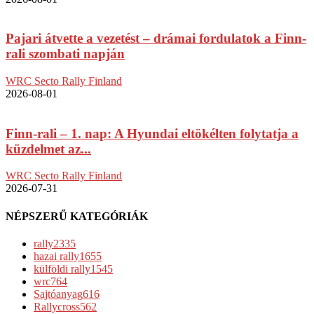
Pajari átvette a vezetést – drámai fordulatok a Finn-
rali szombati napján
WRC Secto Rally Finland
2026-08-01
Finn-rali – 1. nap: A Hyundai eltökélten folytatja a
küzdelmet az...
WRC Secto Rally Finland
2026-07-31
NÉPSZERŰ KATEGÓRIÁK
rally
2335
hazai rally
1655
külföldi rally
1545
wrc
764
Sajtóanyag
616
Rallycross
562