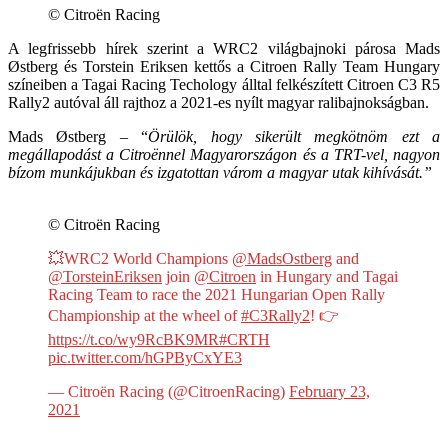
© Citroën Racing
A legfrissebb hírek szerint a WRC2 világbajnoki párosa Mads
Østberg és Torstein Eriksen kettős a Citroen Rally Team Hungary
színeiben a Tagai Racing Techology álltal felkészített Citroen C3 R5
Rally2 autóval áll rajthoz a 2021-es nyílt magyar ralibajnokságban.
Mads Østberg – “
Örülök, hogy sikerült megkötnöm ezt a
megállapodást a Citroënnel Magyarországon és a TRT-vel, nagyon
bízom munkájukban és izgatottan várom a magyar utak kihívását.”
© Citroën Racing
💥WRC2 World Champions
@MadsOstberg
and
@TorsteinEriksen
join
@Citroen
in Hungary and Tagai
Racing Team to race the 2021 Hungarian Open Rally
Championship at the wheel of
#C3Rally2
! 👉
https://t.co/wy9RcBK9MR
#CRTH
pic.twitter.com/hGPByCxYE3
— Citroën Racing (@CitroenRacing)
February 23,
2021