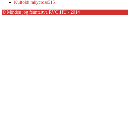
Külföldi rallycross
515
© Minden jog fenntartva RVO.HU - 2014