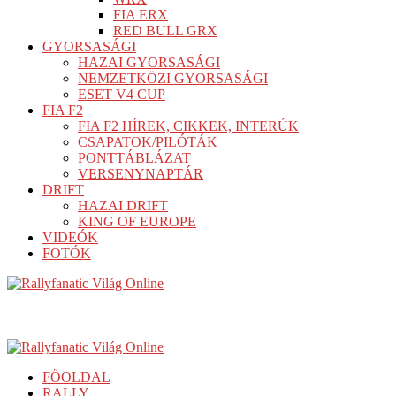
FIA ERX
RED BULL GRX
GYORSASÁGI
HAZAI GYORSASÁGI
NEMZETKÖZI GYORSASÁGI
ESET V4 CUP
FIA F2
FIA F2 HÍREK, CIKKEK, INTERÚK
CSAPATOK/PILÓTÁK
PONTTÁBLÁZAT
VERSENYNAPTÁR
DRIFT
HAZAI DRIFT
KING OF EUROPE
VIDEÓK
FOTÓK
FŐOLDAL
RALLY