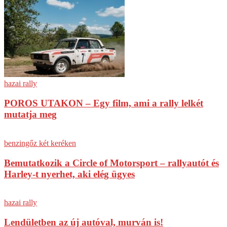
hazai rally
POROS UTAKON – Egy film, ami a rally lelkét
mutatja meg
benzingőz két keréken
Bemutatkozik a Circle of Motorsport – rallyautót és
Harley-t nyerhet, aki elég ügyes
hazai rally
Lendületben az új autóval, murván is!