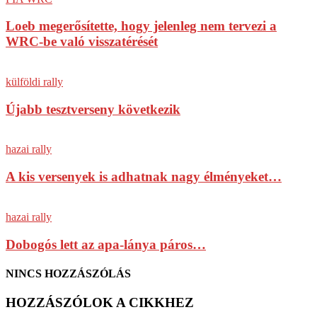
Loeb megerősítette, hogy jelenleg nem tervezi a
WRC-be való visszatérését
külföldi rally
Újabb tesztverseny következik
hazai rally
A kis versenyek is adhatnak nagy élményeket…
hazai rally
Dobogós lett az apa-lánya páros…
NINCS HOZZÁSZÓLÁS
HOZZÁSZÓLOK A CIKKHEZ