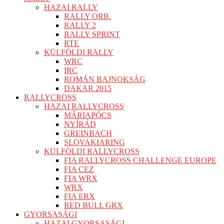
HAZAI RALLY
RALLY ORB.
RALLY 2
RALLY SPRINT
RTE
KÜLFÖLDI RALLY
WRC
IRC
ROMÁN BAJNOKSÁG
DAKAR 2015
RALLYCROSS
HAZAI RALLYCROSS
MÁRIAPÓCS
NYÍRÁD
GREINBACH
SLOVAKIARING
KÜLFÖLDI RALLYCROSS
FIA RALLYCROSS CHALLENGE EUROPE
FIA CEZ
FIA WRX
WRX
FIA ERX
RED BULL GRX
GYORSASÁGI
HAZAI GYORSASÁGI