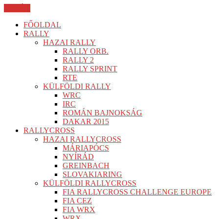
BEZÁR
FŐOLDAL
RALLY
HAZAI RALLY
RALLY ORB.
RALLY 2
RALLY SPRINT
RTE
KÜLFÖLDI RALLY
WRC
IRC
ROMÁN BAJNOKSÁG
DAKAR 2015
RALLYCROSS
HAZAI RALLYCROSS
MÁRIAPÓCS
NYÍRÁD
GREINBACH
SLOVAKIARING
KÜLFÖLDI RALLYCROSS
FIA RALLYCROSS CHALLENGE EUROPE
FIA CEZ
FIA WRX
WRX