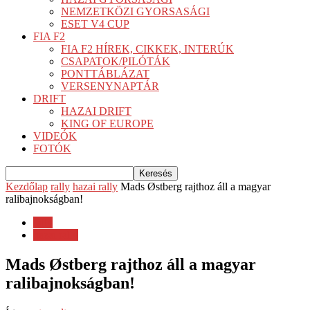
NEMZETKÖZI GYORSASÁGI
ESET V4 CUP
FIA F2
FIA F2 HÍREK, CIKKEK, INTERÚK
CSAPATOK/PILÓTÁK
PONTTÁBLÁZAT
VERSENYNAPTÁR
DRIFT
HAZAI DRIFT
KING OF EUROPE
VIDEÓK
FOTÓK
Kezdőlap
rally
hazai rally
Mads Østberg rajthoz áll a magyar
ralibajnokságban!
rally
hazai rally
Mads Østberg rajthoz áll a magyar
ralibajnokságban!