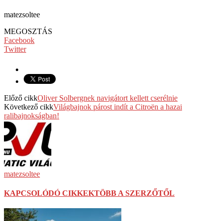
matezsoltee
MEGOSZTÁS
Facebook
Twitter
Előző cikk
Oliver Solbergnek navigátort kellett cserélnie
Következő cikk
Világbajnok párost indít a Citroën a hazai
ralibajnokságban!
matezsoltee
KAPCSOLÓDÓ CIKKEK
TÖBB A SZERZŐTŐL