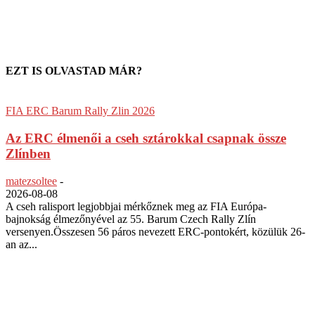
EZT IS OLVASTAD MÁR?
FIA ERC Barum Rally Zlin 2026
Az ERC élmenői a cseh sztárokkal csapnak össze
Zlínben
matezsoltee
-
2026-08-08
A cseh ralisport legjobbjai mérkőznek meg az FIA Európa-
bajnokság élmezőnyével az 55. Barum Czech Rally Zlín
versenyen.Összesen 56 páros nevezett ERC-pontokért, közülük 26-
an az...