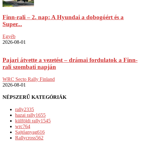
Finn-rali – 2. nap: A Hyundai a dobogóért és a
Super...
Egyéb
2026-08-01
Pajari átvette a vezetést – drámai fordulatok a Finn-
rali szombati napján
WRC Secto Rally Finland
2026-08-01
NÉPSZERŰ KATEGÓRIÁK
rally
2335
hazai rally
1655
külföldi rally
1545
wrc
764
Sajtóanyag
616
Rallycross
562