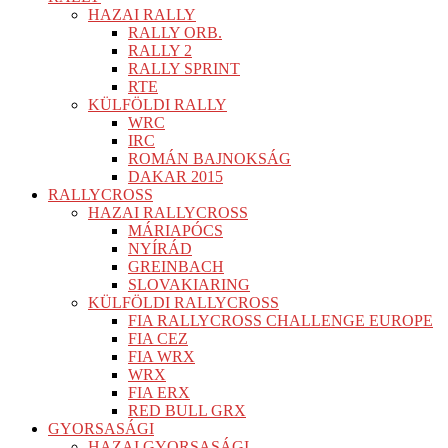
HAZAI RALLY
RALLY ORB.
RALLY 2
RALLY SPRINT
RTE
KÜLFÖLDI RALLY
WRC
IRC
ROMÁN BAJNOKSÁG
DAKAR 2015
RALLYCROSS
HAZAI RALLYCROSS
MÁRIAPÓCS
NYÍRÁD
GREINBACH
SLOVAKIARING
KÜLFÖLDI RALLYCROSS
FIA RALLYCROSS CHALLENGE EUROPE
FIA CEZ
FIA WRX
WRX
FIA ERX
RED BULL GRX
GYORSASÁGI
HAZAI GYORSASÁGI