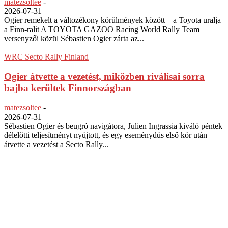
matezsoltee
-
2026-07-31
Ogier remekelt a változékony körülmények között – a Toyota uralja
a Finn-ralit A TOYOTA GAZOO Racing World Rally Team
versenyzői közül Sébastien Ogier zárta az...
WRC Secto Rally Finland
Ogier átvette a vezetést, miközben riválisai sorra
bajba kerültek Finnországban
matezsoltee
-
2026-07-31
Sébastien Ogier és beugró navigátora, Julien Ingrassia kiváló péntek
délelőtti teljesítményt nyújtott, és egy eseménydús első kör után
átvette a vezetést a Secto Rally...