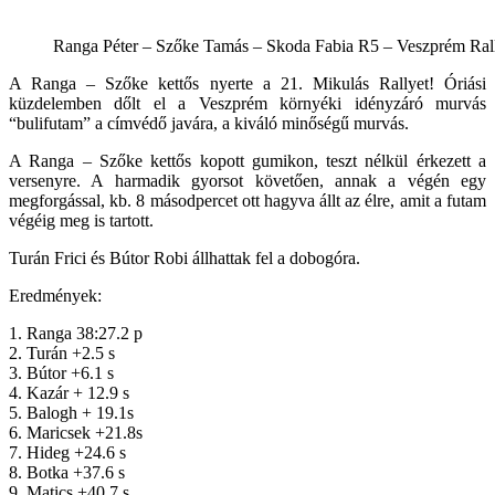
Ranga Péter – Szőke Tamás – Skoda Fabia R5 – Veszprém Ral
A Ranga – Szőke kettős nyerte a 21. Mikulás Rallyet! Óriási
küzdelemben dőlt el a Veszprém környéki idényzáró murvás
“bulifutam” a címvédő javára, a kiváló minőségű murvás.
A Ranga – Szőke kettős kopott gumikon, teszt nélkül érkezett a
versenyre. A harmadik gyorsot követően, annak a végén egy
megforgással, kb. 8 másodpercet ott hagyva állt az élre, amit a futam
végéig meg is tartott.
Turán Frici és Bútor Robi állhattak fel a dobogóra.
Eredmények:
1. Ranga 38:27.2 p
2. Turán +2.5 s
3. Bútor +6.1 s
4. Kazár + 12.9 s
5. Balogh + 19.1s
6. Maricsek +21.8s
7. Hideg +24.6 s
8. Botka +37.6 s
9. Matics +40.7 s