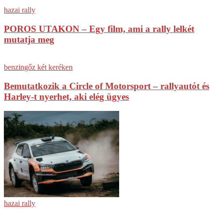
hazai rally
POROS UTAKON – Egy film, ami a rally lelkét
mutatja meg
benzingőz két keréken
Bemutatkozik a Circle of Motorsport – rallyautót és
Harley-t nyerhet, aki elég ügyes
hazai rally