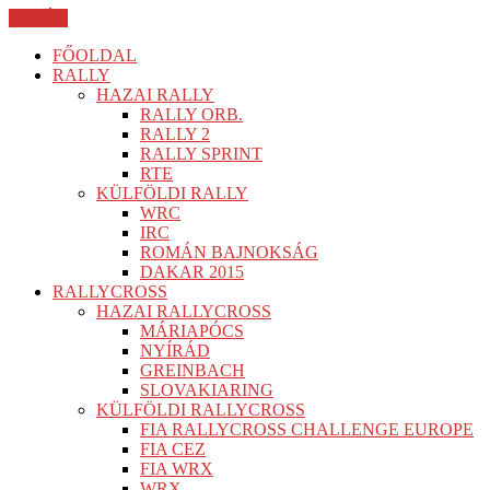
BEZÁR
FŐOLDAL
RALLY
HAZAI RALLY
RALLY ORB.
RALLY 2
RALLY SPRINT
RTE
KÜLFÖLDI RALLY
WRC
IRC
ROMÁN BAJNOKSÁG
DAKAR 2015
RALLYCROSS
HAZAI RALLYCROSS
MÁRIAPÓCS
NYÍRÁD
GREINBACH
SLOVAKIARING
KÜLFÖLDI RALLYCROSS
FIA RALLYCROSS CHALLENGE EUROPE
FIA CEZ
FIA WRX
WRX