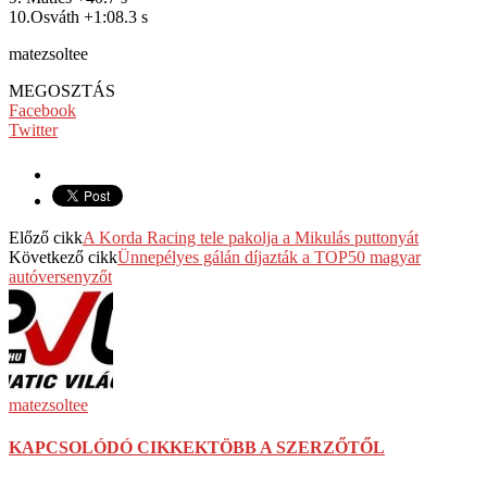
10.Osváth +1:08.3 s
matezsoltee
MEGOSZTÁS
Facebook
Twitter
Előző cikk
A Korda Racing tele pakolja a Mikulás puttonyát
Következő cikk
Ünnepélyes gálán díjazták a TOP50 magyar
autóversenyzőt
matezsoltee
KAPCSOLÓDÓ CIKKEK
TÖBB A SZERZŐTŐL