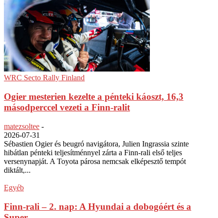
WRC Secto Rally Finland
Ogier mesterien kezelte a pénteki káoszt, 16,3
másodperccel vezeti a Finn-ralit
matezsoltee
-
2026-07-31
Sébastien Ogier és beugró navigátora, Julien Ingrassia szinte
hibátlan pénteki teljesítménnyel zárta a Finn-rali első teljes
versenynapját. A Toyota párosa nemcsak elképesztő tempót
diktált,...
Egyéb
Finn-rali – 2. nap: A Hyundai a dobogóért és a
Super...