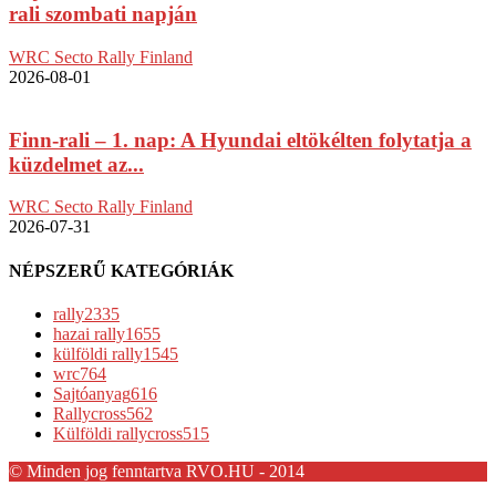
rali szombati napján
WRC Secto Rally Finland
2026-08-01
Finn-rali – 1. nap: A Hyundai eltökélten folytatja a
küzdelmet az...
WRC Secto Rally Finland
2026-07-31
NÉPSZERŰ KATEGÓRIÁK
rally
2335
hazai rally
1655
külföldi rally
1545
wrc
764
Sajtóanyag
616
Rallycross
562
Külföldi rallycross
515
© Minden jog fenntartva RVO.HU - 2014