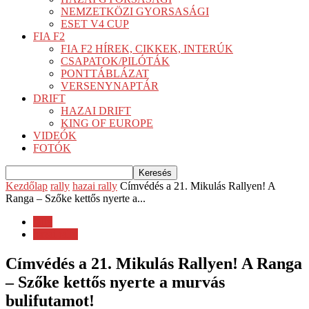
NEMZETKÖZI GYORSASÁGI
ESET V4 CUP
FIA F2
FIA F2 HÍREK, CIKKEK, INTERÚK
CSAPATOK/PILÓTÁK
PONTTÁBLÁZAT
VERSENYNAPTÁR
DRIFT
HAZAI DRIFT
KING OF EUROPE
VIDEÓK
FOTÓK
Kezdőlap
rally
hazai rally
Címvédés a 21. Mikulás Rallyen! A
Ranga – Szőke kettős nyerte a...
rally
hazai rally
Címvédés a 21. Mikulás Rallyen! A Ranga
– Szőke kettős nyerte a murvás
bulifutamot!