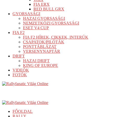
FIA ERX
RED BULL GRX
GYORSASÁGI
HAZAI GYORSASÁGI
NEMZETKÖZI GYORSASÁGI
ESET V4 CUP
FIA F2
FIA F2 HÍREK, CIKKEK, INTERÚK
CSAPATOK/PILÓTÁK
PONTTÁBLÁZAT
VERSENYNAPTÁR
DRIFT
HAZAI DRIFT
KING OF EUROPE
VIDEÓK
FOTÓK
FŐOLDAL
RALLY