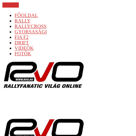
BEZÁR
FŐOLDAL
RALLY
RALLYCROSS
GYORSASÁGI
FIA F2
DRIFT
VIDEÓK
FOTÓK