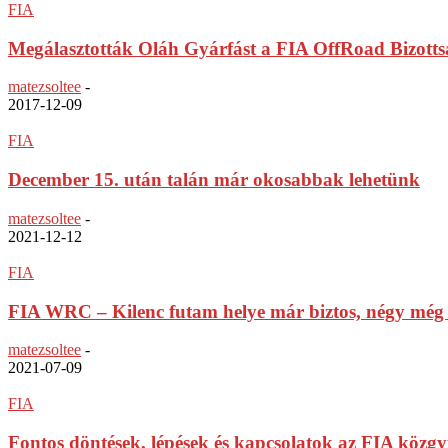
FIA
Megálasztották Oláh Gyárfást a FIA OffRoad Bizott
matezsoltee
-
2017-12-09
FIA
December 15. után talán már okosabbak lehetünk
matezsoltee
-
2021-12-12
FIA
FIA WRC – Kilenc futam helye már biztos, négy még
matezsoltee
-
2021-07-09
FIA
Fontos döntések, lépések és kapcsolatok az FIA közgy