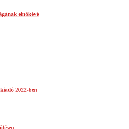
ságának elnökévé
 kiadó 2022-ben
űlésen