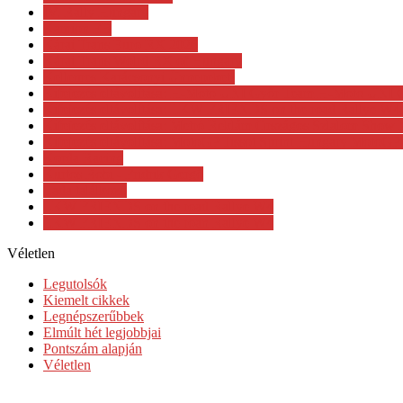
IV. Rally Hungary
Kamion EB
Kárai Trans Euro RX 2026
Kárai Trans Wolrd RX of Hungary
Kellemes Karácsonyi Ünnepeket!
Kifejezés eltávolítása: H-Moto UNI Győr Team H-Moto UNI
Kifejezés eltávolítása: LKW FRIENDS on the road Rallye 
Kifejezés eltávolítása: Metró Reklám Országos Szlalom Sho
Kifejezés eltávolítása: MotoGP Tissot Sprint Hungary MotoGP 
Korda Racing
Kurtos Robi - Fridrik Gergő
Lada találkozó
LKW FRIENDS on the road Rallye W4
LKW FRIENDS on the roan Rallye W4
Véletlen
Legutolsók
Kiemelt cikkek
Legnépszerűbbek
Elmúlt hét legjobbjai
Pontszám alapján
Véletlen