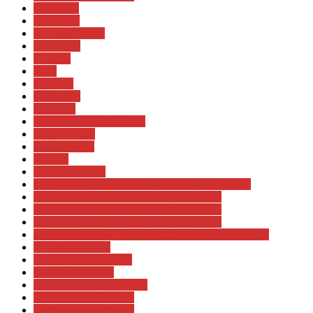
FIA WEC
FIA WRC
FIA WRC 2026
FIA WRX
Formula
fotók
Gyászhír
gyorsasági
gyorsulás
H-Moto UNI Győr Team
Hegyiverseny
Herbst Rallye
Historic
HRC East Rally
https://www.youtube.com/watch?v=k3eRgjqnibo
HUMDA Országos Rally Bajnokság 2023
HUMDA Országos Rally Bajnokság 2024
HUMDA Országos Rally Bajnokság 2025
Hungarian Virtual Dirt Rally 2.0 Championship 2020
I. Diósgyőr Rally
I. Hell Diósgyőr Rally
II. Diósgyőr Rally
III. MBM Diósgyőr Rally
International GT Open
International Open GT