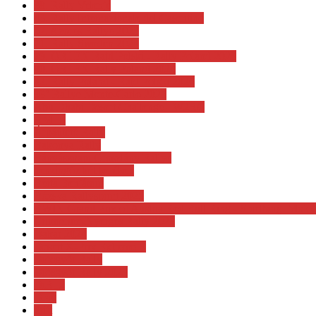
38. Rally Velenje
43. Rally Internazionale del Casentino
57. Azores Rallye 2023
71. Rally Sweden 2024
79. ORLEN Rajd Polski - Rally Poland 2023
80. ORLEN Rally Poland 2024
82. Rally Poland - Rajd Polski 2026
93° Rallye Monte-Carlo 2025
Abu Dhabi Desert Challenge - W2RC
AMTS
Árpádtető Rally
Bakonya Rally
Bányásznapi Oroszlány Rallye
benzingőz két keréken
Berta Benjámin
Bózsva Rallysprint 2025
BWIN Grand Prix of Austria Red Bull Ring - Spielberg. Mot
Crumerum-Nyerges Rally 2023
Dakar 2024
Desert X-Prix Extreme E
Diósgyőr Rally
Diósgyőr Rally 2023
DiRT2
Drag
drift