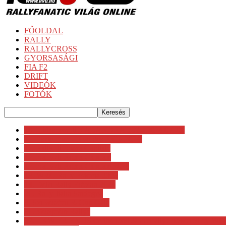
FŐOLDAL
RALLY
RALLYCROSS
GYORSASÁGI
FIA F2
DRIFT
VIDEÓK
FOTÓK
10. Hidasnémeti KALANDRALLY - 2024.07.20.
11. Esztergom - Nyerges Rally 2024.
11. Rally di Roma Capitale
12. Rally di Roma Capitale
12. Rally di Roma Capitale 2024
13. WRC Rally Estonia 2023
14. Delfi Rally Estonia 2024
20. Rally Italia Sardegna
3. Szilveszteri R-Cup Gála
30. Veszprém Rallye
37. LKW FRIENDS on the road Jännerrallye powered by 