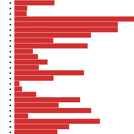
Ducati Lenovo Team
e-sport
Egyéb
EON Solar Group Felsőkelecsény MiniSprint - Greenplan MR
ERC 1. BAUHAUS Royal Rally of Scandinavia 2023
ERC 2. BAUHAUS Royal Rally of Scandinavia 2024
ERC 43. Rally Andalucia Sierra Morena
ERC Rally Hungary
ERC Staff House Rally Hungary 2025
Esport F1
Esport ORB
Esport World RX
Esport WRC
European Autoslalom Championship
EuroRX of Hungary
F1
FIA
FIA EHRC
FIA ERC Barum Czech Rally Zlin
FIA Euro RX of Latvia
FIA European Hill Climb Championship
FIA F2
FIA Kárai Trans World RX of Hungary 2025
FIA Motorsport Games 2024
FIA Swift Cup Europe