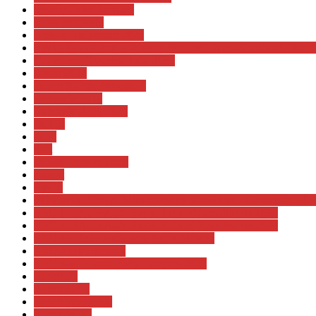
benzingőz két keréken
Berta Benjámin
Bózsva Rallysprint 2025
BWIN Grand Prix of Austria Red Bull Ring - Spielberg. Mot
Crumerum-Nyerges Rally 2023
Dakar 2024
Desert X-Prix Extreme E
Diósgyőr Rally
Diósgyőr Rally 2023
DiRT2
Drag
drift
Ducati Lenovo Team
e-sport
Egyéb
EON Solar Group Felsőkelecsény MiniSprint - Greenplan MR
ERC 1. BAUHAUS Royal Rally of Scandinavia 2023
ERC 2. BAUHAUS Royal Rally of Scandinavia 2024
ERC 43. Rally Andalucia Sierra Morena
ERC Rally Hungary
ERC Staff House Rally Hungary 2025
Esport F1
Esport ORB
Esport World RX
Esport WRC