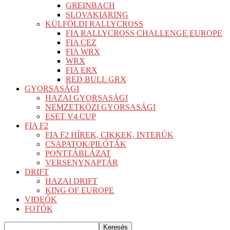
GREINBACH
SLOVAKIARING
KÜLFÖLDI RALLYCROSS
FIA RALLYCROSS CHALLENGE EUROPE
FIA CEZ
FIA WRX
WRX
FIA ERX
RED BULL GRX
GYORSASÁGI
HAZAI GYORSASÁGI
NEMZETKÖZI GYORSASÁGI
ESET V4 CUP
FIA F2
FIA F2 HÍREK, CIKKEK, INTERÚK
CSAPATOK/PILÓTÁK
PONTTÁBLÁZAT
VERSENYNAPTÁR
DRIFT
HAZAI DRIFT
KING OF EUROPE
VIDEÓK
FOTÓK