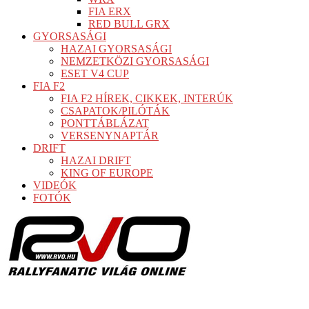
FIA ERX
RED BULL GRX
GYORSASÁGI
HAZAI GYORSASÁGI
NEMZETKÖZI GYORSASÁGI
ESET V4 CUP
FIA F2
FIA F2 HÍREK, CIKKEK, INTERÚK
CSAPATOK/PILÓTÁK
PONTTÁBLÁZAT
VERSENYNAPTÁR
DRIFT
HAZAI DRIFT
KING OF EUROPE
VIDEÓK
FOTÓK