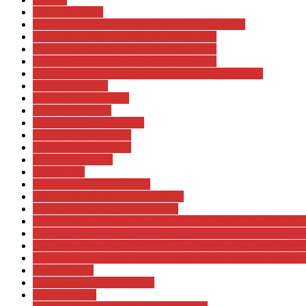
HRC East Rally
https://www.youtube.com/watch?v=k3eRgjqnibo
HUMDA Országos Rally Bajnokság 2023
HUMDA Országos Rally Bajnokság 2024
HUMDA Országos Rally Bajnokság 2025
Hungarian Virtual Dirt Rally 2.0 Championship 2020
I. Diósgyőr Rally
I. Hell Diósgyőr Rally
II. Diósgyőr Rally
III. MBM Diósgyőr Rally
International GT Open
International Open GT
IV. Rally Hungary
Kamion EB
Kárai Trans Euro RX 2026
Kárai Trans Wolrd RX of Hungary
Kellemes Karácsonyi Ünnepeket!
Kifejezés eltávolítása: H-Moto UNI Győr Team H-Moto UNI
Kifejezés eltávolítása: LKW FRIENDS on the road Rallye 
Kifejezés eltávolítása: Metró Reklám Országos Szlalom Sho
Kifejezés eltávolítása: MotoGP Tissot Sprint Hungary MotoGP 
Korda Racing
Kurtos Robi - Fridrik Gergő
Lada találkozó