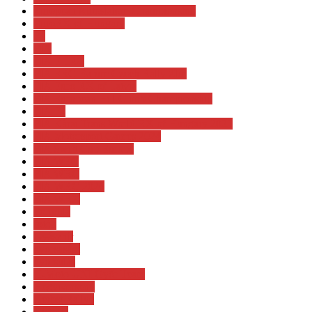
European Autoslalom Championship
EuroRX of Hungary
F1
FIA
FIA EHRC
FIA ERC Barum Czech Rally Zlin
FIA Euro RX of Latvia
FIA European Hill Climb Championship
FIA F2
FIA Kárai Trans World RX of Hungary 2025
FIA Motorsport Games 2024
FIA Swift Cup Europe
FIA WEC
FIA WRC
FIA WRC 2026
FIA WRX
Formula
fotók
Gyászhír
gyorsasági
gyorsulás
H-Moto UNI Győr Team
Hegyiverseny
Herbst Rallye
Historic