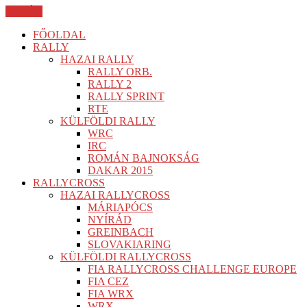
BEZÁR
FŐOLDAL
RALLY
HAZAI RALLY
RALLY ORB.
RALLY 2
RALLY SPRINT
RTE
KÜLFÖLDI RALLY
WRC
IRC
ROMÁN BAJNOKSÁG
DAKAR 2015
RALLYCROSS
HAZAI RALLYCROSS
MÁRIAPÓCS
NYÍRÁD
GREINBACH
SLOVAKIARING
KÜLFÖLDI RALLYCROSS
FIA RALLYCROSS CHALLENGE EUROPE
FIA CEZ
FIA WRX
WRX