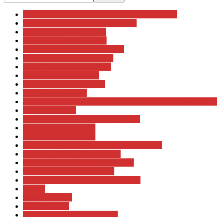
10. Hidasnémeti KALANDRALLY - 2024.07.20.
11. Esztergom - Nyerges Rally 2024.
11. Rally di Roma Capitale
12. Rally di Roma Capitale
12. Rally di Roma Capitale 2024
13. WRC Rally Estonia 2023
14. Delfi Rally Estonia 2024
20. Rally Italia Sardegna
3. Szilveszteri R-Cup Gála
30. Veszprém Rallye
37. LKW FRIENDS on the road Jännerrallye powered by 
38. Rally Velenje
43. Rally Internazionale del Casentino
57. Azores Rallye 2023
71. Rally Sweden 2024
79. ORLEN Rajd Polski - Rally Poland 2023
80. ORLEN Rally Poland 2024
82. Rally Poland - Rajd Polski 2026
93° Rallye Monte-Carlo 2025
Abu Dhabi Desert Challenge - W2RC
AMTS
Árpádtető Rally
Bakonya Rally
Bányásznapi Oroszlány Rallye