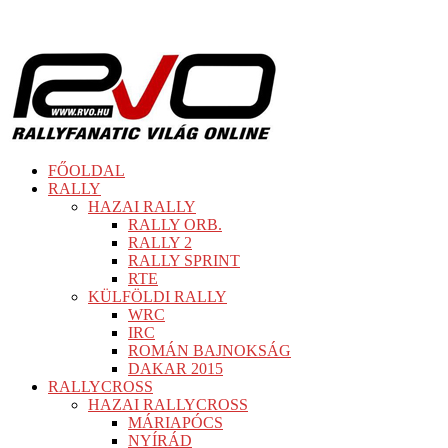
FŐOLDAL
RALLY
HAZAI RALLY
RALLY ORB.
RALLY 2
RALLY SPRINT
RTE
KÜLFÖLDI RALLY
WRC
IRC
ROMÁN BAJNOKSÁG
DAKAR 2015
RALLYCROSS
HAZAI RALLYCROSS
MÁRIAPÓCS
NYÍRÁD