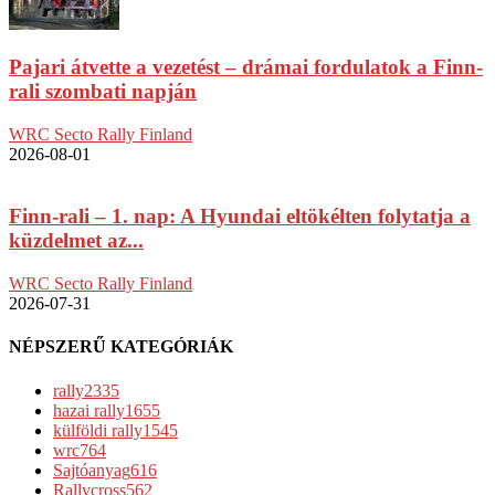
Pajari átvette a vezetést – drámai fordulatok a Finn-
rali szombati napján
WRC Secto Rally Finland
2026-08-01
Finn-rali – 1. nap: A Hyundai eltökélten folytatja a
küzdelmet az...
WRC Secto Rally Finland
2026-07-31
NÉPSZERŰ KATEGÓRIÁK
rally
2335
hazai rally
1655
külföldi rally
1545
wrc
764
Sajtóanyag
616
Rallycross
562