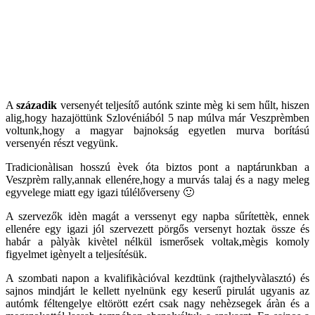
A
századik
versenyét teljesítő autónk szinte mèg ki sem hűlt, hiszen
alig,hogy hazajöttünk Szlovéniából 5 nap múlva már Veszprèmben
voltunk,hogy a magyar bajnokság egyetlen murva borítású
versenyén részt vegyünk.
Tradicionàlisan hosszú èvek óta biztos pont a naptárunkban a
Veszprèm rally,annak ellenére,hogy a murvás talaj és a nagy meleg
egyvelege miatt egy igazi túlélőverseny 🙂
A szervezők idèn magát a verssenyt egy napba sűrítettèk, ennek
ellenére egy igazi jól szervezett pörgős versenyt hoztak össze és
habár a pàlyàk kivètel nélkül ismerősek voltak,mègis komoly
figyelmet igènyelt a teljesítésük.
A szombati napon a kvalifikàcióval kezdtünk (rajthelyvàlasztó) és
sajnos mindjárt le kellett nyelnünk egy keserű pirulát ugyanis az
autómk féltengelye eltörött ezért csak nagy nehèzsegek áràn és a