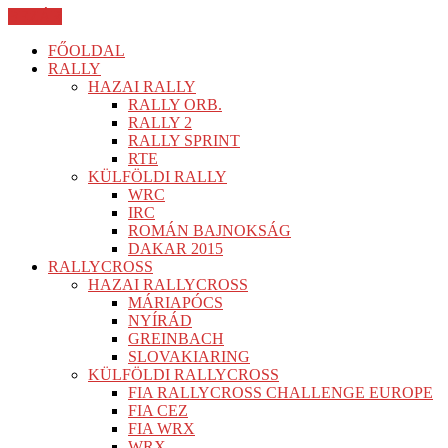
BEZÁR
FŐOLDAL
RALLY
HAZAI RALLY
RALLY ORB.
RALLY 2
RALLY SPRINT
RTE
KÜLFÖLDI RALLY
WRC
IRC
ROMÁN BAJNOKSÁG
DAKAR 2015
RALLYCROSS
HAZAI RALLYCROSS
MÁRIAPÓCS
NYÍRÁD
GREINBACH
SLOVAKIARING
KÜLFÖLDI RALLYCROSS
FIA RALLYCROSS CHALLENGE EUROPE
FIA CEZ
FIA WRX
WRX