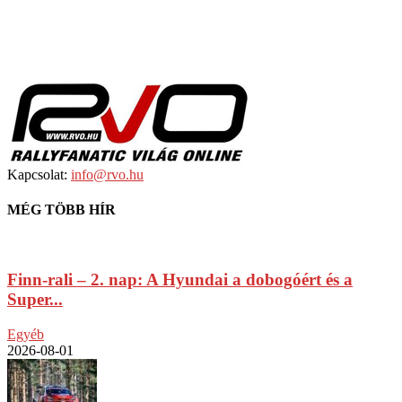
Kapcsolat:
info@rvo.hu
MÉG TÖBB HÍR
Finn-rali – 2. nap: A Hyundai a dobogóért és a
Super...
Egyéb
2026-08-01