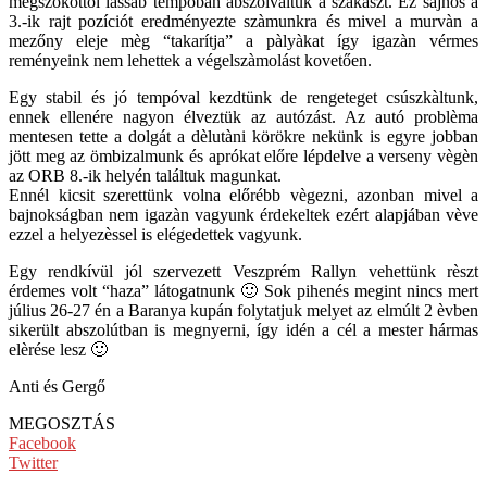
megszokottól lassab tempóban abszolváltuk a szakaszt. Ez sajnos a
3.-ik rajt pozíciót eredményezte szàmunkra és mivel a murvàn a
mezőny eleje mèg “takarítja” a pàlyàkat így igazàn vérmes
reményeink nem lehettek a végelszàmolást kovetően.
Egy stabil és jó tempóval kezdtünk de rengeteget csúszkàltunk,
ennek ellenére nagyon élveztük az autózást. Az autó problèma
mentesen tette a dolgát a dèlutàni körökre nekünk is egyre jobban
jött meg az ömbizalmunk és aprókat előre lépdelve a verseny vègèn
az ORB 8.-ik helyén találtuk magunkat.
Ennél kicsit szerettünk volna előrébb vègezni, azonban mivel a
bajnokságban nem igazàn vagyunk érdekeltek ezért alapjában vève
ezzel a helyezèssel is elégedettek vagyunk.
Egy rendkívül jól szervezett Veszprém Rallyn vehettünk rèszt
érdemes volt “haza” látogatnunk 🙂 Sok pihenés megint nincs mert
július 26-27 én a Baranya kupán folytatjuk melyet az elmúlt 2 èvben
sikerült abszolútban is megnyerni, így idén a cél a mester hármas
elèrése lesz 🙂
Anti és Gergő
MEGOSZTÁS
Facebook
Twitter