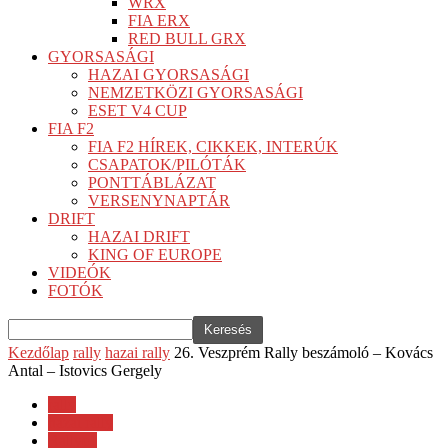
WRX
FIA ERX
RED BULL GRX
GYORSASÁGI
HAZAI GYORSASÁGI
NEMZETKÖZI GYORSASÁGI
ESET V4 CUP
FIA F2
FIA F2 HÍREK, CIKKEK, INTERÚK
CSAPATOK/PILÓTÁK
PONTTÁBLÁZAT
VERSENYNAPTÁR
DRIFT
HAZAI DRIFT
KING OF EUROPE
VIDEÓK
FOTÓK
Kezdőlap
rally
hazai rally
26. Veszprém Rally beszámoló – Kovács
Antal – Istovics Gergely
rally
hazai rally
Rallye1