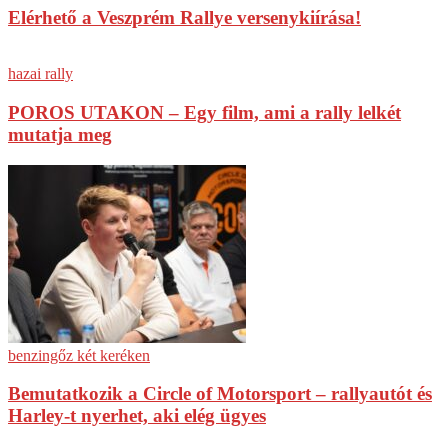
Elérhető a Veszprém Rallye versenykiírása!
hazai rally
POROS UTAKON – Egy film, ami a rally lelkét
mutatja meg
benzingőz két keréken
Bemutatkozik a Circle of Motorsport – rallyautót és
Harley-t nyerhet, aki elég ügyes