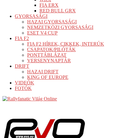
FIA ERX
RED BULL GRX
GYORSASÁGI
HAZAI GYORSASÁGI
NEMZETKÖZI GYORSASÁGI
ESET V4 CUP
FIA F2
FIA F2 HÍREK, CIKKEK, INTERÚK
CSAPATOK/PILÓTÁK
PONTTÁBLÁZAT
VERSENYNAPTÁR
DRIFT
HAZAI DRIFT
KING OF EUROPE
VIDEÓK
FOTÓK