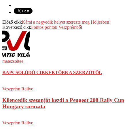
Előző cikk
Kárai a negyedik helyet szerezte meg Höljesben!
Következő cikk
Fontos pontok Veszprémből
matezsoltee
KAPCSOLÓDÓ CIKKEK
TÖBB A SZERZŐTŐL
Veszprém Rallye
Kilencedik szezonját kezdi a Peugeot 208 Rally Cup
Hungary sorozata
Veszprém Rallye