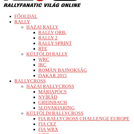
FŐOLDAL
RALLY
HAZAI RALLY
RALLY ORB.
RALLY 2
RALLY SPRINT
RTE
KÜLFÖLDI RALLY
WRC
IRC
ROMÁN BAJNOKSÁG
DAKAR 2015
RALLYCROSS
HAZAI RALLYCROSS
MÁRIAPÓCS
NYÍRÁD
GREINBACH
SLOVAKIARING
KÜLFÖLDI RALLYCROSS
FIA RALLYCROSS CHALLENGE EUROPE
FIA CEZ
FIA WRX