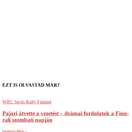
EZT IS OLVASTAD MÁR?
WRC Secto Rally Finland
Pajari átvette a vezetést – drámai fordulatok a Finn-
rali szombati napján
matezsoltee
-