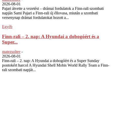
2026-08-01
Pajari átvette a vezetést – drámai fordulatok a Finn-rali szombati
napján Sami Pajari a Finn-rali új éllovasa, miután a szombati
versenynap drámai fordulatokat hozott a...
Egyéb
Finn-rali – 2. nap: A Hyundai a dobogóért és a
Super...
matezsoltee
-
2026-08-01
Finn-rali – 2. nap: A Hyundai a dobogóért és a Super Sunday
pontokért harcol A Hyundai Shell Mobis World Rally Team a Finn-
rali szombati napját...