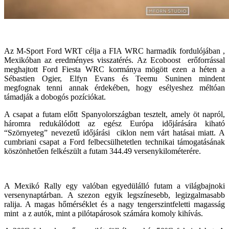
Az M-Sport Ford WRT célja a FIA WRC harmadik fordulójában ,
Mexikóban az eredményes visszatérés. Az Ecoboost erőforrással
meghajtott Ford Fiesta WRC kormánya mögött ezen a héten a
Sébastien Ogier, Elfyn Evans és Teemu Suninen mindent
megfognak tenni annak érdekében, hogy esélyeshez méltóan
támadják a dobogós pozíciókat.
A csapat a futam előtt Spanyolországban tesztelt, amely öt napról,
háromra redukálódott az egész Európa időjárására kiható
“Szörnyeteg” nevezetű időjárási ciklon nem várt hatásai miatt. A
cumbriani csapat a Ford felbecsülhetetlen technikai támogatásának
köszönhetően felkészült a futam 344.49 versenykilométerére.
A Mexikó Rally egy valóban egyedülálló futam a világbajnoki
versenynaptárban. A szezon egyik legszínesebb, legizgalmasabb
ralija. A magas hőmérséklet és a nagy tengerszintfeletti magasság
mint a z autók, mint a pilótapárosok számára komoly kihívás.