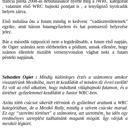
francia pilóta 2008-as debütálásakor nyerte meg a JWRC kategóriát
, valamint első WRC bajnoki pontjait is , a lenyűgöző nyolcadik
helyen zárva.
Első indulása óta a futam mindig is kedvenc “vadászterületeinek”
egyike, amit három futamgyőzelem és hat pontszerző helyezése
jelez.
Bár a második rajtpozíció nem a legideálisabb, a futam első napján,
de Ogier számára nem elérhetetlen a pódium, annak ellenére, hogy
számos ellenfele tisztább versenyvonalon vághat neki a futam
pénteki napjának.
Sebastien Ogier :
Mindig különleges érzés a számomra amikor
visszatérünk Mexikóba, mert itt kezdődött el minden tíz évvel ezelőtt!
Ez volt az első alkalom, hogy indultunk világbajnoki futamon, és a
történet győzelemmel kezdődött a Junior WRC-ben.
Azóta több csúcsot sikerült elérnünk és győzelmet arattunk a WRC
kategóriában, de a Mexikó Rally, mindig a szívem csücske marad.
Ez egy “szerelmi történet” a számomra, azt szeretném, ha idén egy
eredményes szereplést tudhatnánk magunk mögött. Így várjuk a
mexikói légkört.