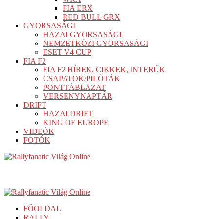
FIA ERX
RED BULL GRX
GYORSASÁGI
HAZAI GYORSASÁGI
NEMZETKÖZI GYORSASÁGI
ESET V4 CUP
FIA F2
FIA F2 HÍREK, CIKKEK, INTERÚK
CSAPATOK/PILÓTÁK
PONTTÁBLÁZAT
VERSENYNAPTÁR
DRIFT
HAZAI DRIFT
KING OF EUROPE
VIDEÓK
FOTÓK
FŐOLDAL
RALLY