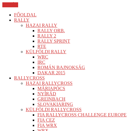
BEZÁR
FŐOLDAL
RALLY
HAZAI RALLY
RALLY ORB.
RALLY 2
RALLY SPRINT
RTE
KÜLFÖLDI RALLY
WRC
IRC
ROMÁN BAJNOKSÁG
DAKAR 2015
RALLYCROSS
HAZAI RALLYCROSS
MÁRIAPÓCS
NYÍRÁD
GREINBACH
SLOVAKIARING
KÜLFÖLDI RALLYCROSS
FIA RALLYCROSS CHALLENGE EUROPE
FIA CEZ
FIA WRX
WRX