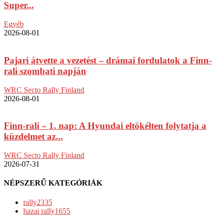
Super...
Egyéb
2026-08-01
Pajari átvette a vezetést – drámai fordulatok a Finn-
rali szombati napján
WRC Secto Rally Finland
2026-08-01
Finn-rali – 1. nap: A Hyundai eltökélten folytatja a
küzdelmet az...
WRC Secto Rally Finland
2026-07-31
NÉPSZERŰ KATEGÓRIÁK
rally
2335
hazai rally
1655