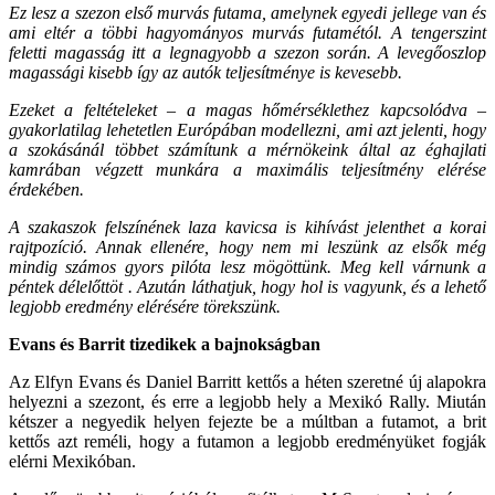
Ez lesz a szezon első murvás futama, amelynek egyedi jellege van és
ami eltér a többi hagyományos murvás futamétól. A tengerszint
feletti magasság itt a legnagyobb a szezon során. A levegőoszlop
magassági kisebb így az autók teljesítménye is kevesebb.
Ezeket a feltételeket – a magas hőmérséklethez kapcsolódva –
gyakorlatilag lehetetlen Európában modellezni, ami azt jelenti, hogy
a szokásánál többet számítunk a mérnökeink által az éghajlati
kamrában végzett munkára a maximális teljesítmény elérése
érdekében.
A szakaszok felszínének laza kavicsa is kihívást jelenthet a korai
rajtpozíció. Annak ellenére, hogy nem mi leszünk az elsők még
mindig számos gyors pilóta lesz mögöttünk. Meg kell várnunk a
péntek délelőttöt . Azután láthatjuk, hogy hol is vagyunk, és a lehető
legjobb eredmény elérésére törekszünk.
Evans és Barrit tizedikek a bajnokságban
Az Elfyn Evans és Daniel Barritt kettős a héten szeretné új alapokra
helyezni a szezont, és erre a legjobb hely a Mexikó Rally. Miután
kétszer a negyedik helyen fejezte be a múltban a futamot, a brit
kettős azt reméli, hogy a futamon a legjobb eredményüket fogják
elérni Mexikóban.