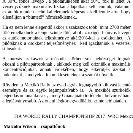
A 30°C fokos levegő , a pilótafülkében akár 50°C fok is lehet. A
versenyzőknek maximális fizikai állapotban kell lenniük, valamint
az autók minden technikai elemnek képesnek kell lennie arra, hogy
ellenálljon a “büntető” hőmérsékletnek..
Ha ez nem lenne elegendő akkor a szakaszok több, mint 2700 méter
fölé emelkednek a tengerszintje fölé, ahol az oxigén hiányos levegő
az autók motorjainak teljesítménye akár20%-kal is csökkenhet. A
pilótáknak a csökkent teljesítményhez kell igazítaniuk a vezetési
stílusukat.
A murvás szakaszok a második körben sok nehézséget fognak
okozni a pilótapárosoknak , akiknek meg kell őrizniük a maximális
koncentrációjukat, annak érdekében, hogy elkerüljék azokat a
buktatókat , amelyek a futam kiesettjeinek a számát növelik.
Röviden, a Mexikó Rally az évad egyik legnagyobb kihívást jelentő
eseménye és az egyik legimpulzívabb is. A mexikói szurkolók
legendásan fanatikusak , amely Guanajuato történelmi belvárosában
a leglátványosabb. Az ottani légkör egyedülálló, szinte leírhatatlan.
FIA WORLD RALLY CHAMPIONSHIP 2017 -WRC Mexico(ME
Malcolm Wilson – csapatfőnök