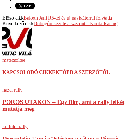
Előző cikk
Balogh Jani R5-tel és új navigátorral folytatja
Következő cikk
Dobogón kezdte a szezont a Korda Racing
matezsoltee
KAPCSOLÓDÓ CIKKEK
TÖBB A SZERZŐTŐL
hazai rally
POROS UTAKON – Egy film, ami a rally lelkét
mutatja meg
külföldi rally
Dervadelin Tamás:”Elértem a célom a Dinaric