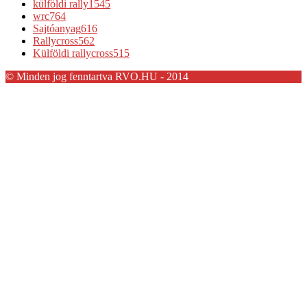
külföldi rally
1545
wrc
764
Sajtóanyag
616
Rallycross
562
Külföldi rallycross
515
© Minden jog fenntartva RVO.HU - 2014