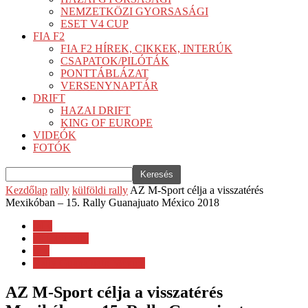
NEMZETKÖZI GYORSASÁGI
ESET V4 CUP
FIA F2
FIA F2 HÍREK, CIKKEK, INTERÚK
CSAPATOK/PILÓTÁK
PONTTÁBLÁZAT
VERSENYNAPTÁR
DRIFT
HAZAI DRIFT
KING OF EUROPE
VIDEÓK
FOTÓK
Kezdőlap
rally
külföldi rally
AZ M-Sport célja a visszatérés
Mexikóban – 15. Rally Guanajuato México 2018
rally
külföldi rally
wrc
Rally Guanajuato México
AZ M-Sport célja a visszatérés