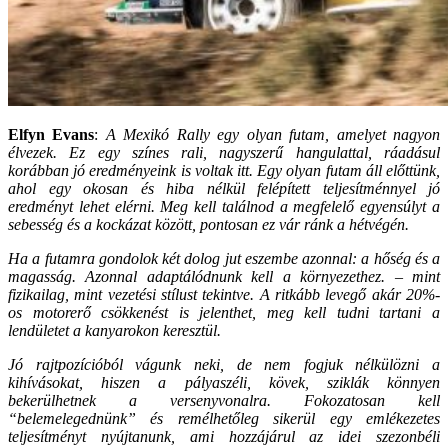
Elfyn Evans
:
A Mexikó Rally egy olyan futam, amelyet nagyon
élvezek. Ez egy színes rali, nagyszerű hangulattal, ráadásul
korábban jó eredményeink is voltak itt. Egy olyan futam áll előttünk,
ahol egy okosan és hiba nélkül felépített teljesítménnyel jó
eredményt lehet elérni. Meg kell találnod a megfelelő egyensúlyt a
sebesség és a kockázat között, pontosan ez vár ránk a hétvégén.
Ha a futamra gondolok két dolog jut eszembe azonnal: a hőség és a
magasság. Azonnal adaptálódnunk kell a környezethez. – mint
fizikailag, mint vezetési stílust tekintve. A ritkább levegő akár 20%-
os motorerő csökkenést is jelenthet, meg kell tudni tartani a
lendületet a kanyarokon keresztül.
Jó rajtpozícióból vágunk neki, de nem fogjuk nélkülözni a
kihívásokat, hiszen a pályaszéli, kövek, sziklák könnyen
bekerülhetnek a versenyvonalra. Fokozatosan kell
“belemelegednünk” és remélhetőleg sikerül egy emlékezetes
teljesítményt nyújtanunk, ami hozzájárul az idei szezonbéli