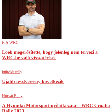
FIA WRC
Loeb megerősítette, hogy jelenleg nem tervezi a
WRC-be való visszatérését
külföldi rally
Újabb tesztverseny következik
Horvát Rally
A Hyundai Motorsport nyilatkozata – WRC Croatia
Rally 2023