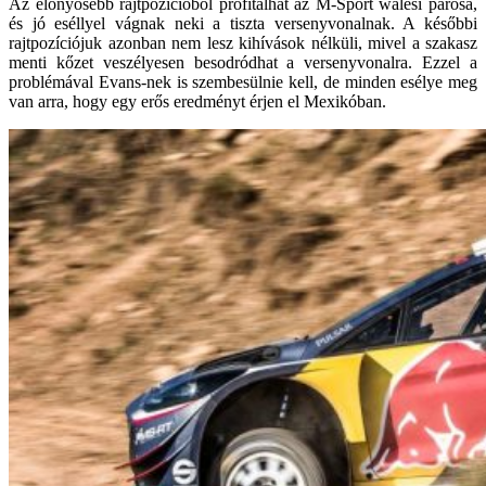
Az előnyösebb rajtpozícióból profitálhat az M-Sport walesi párosa,
és jó eséllyel vágnak neki a tiszta versenyvonalnak. A későbbi
rajtpozíciójuk azonban nem lesz kihívások nélküli, mivel a szakasz
menti kőzet veszélyesen besodródhat a versenyvonalra. Ezzel a
problémával Evans-nek is szembesülnie kell, de minden esélye meg
van arra, hogy egy erős eredményt érjen el Mexikóban.