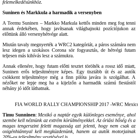
felemelkedésünkhöz.
Suninen és Markkula a harmadik a versenyben
A Teemu Suninen – Markko Markula kettős minden meg fog tenni
annak érdekében, hogy javítsanak világbajnoki pozíciójukon az
előttünk álló versenyhétvége alatt.
Miután tavaly megnyerték a WRC2 kategóriát, a páros számára nem
lesz idegen a szokásos Corona sör fogyasztás, de hétvégi futam
teljesen más kihívás lesz a számukra.
Annak ellenére, hogy futam előtti tesztet törölték a rossz idő miatt,
Suninen erős teljesítményre képes. Egy tisztább út és az autók
csökkent teljesítménye még a finn pilóta javára is szolgálhat. A
nézőket ne lepje meg ha a kijelzőn a harmadik számú fiestástól
néhány jó időt láthatnak.
FIA WORLD RALLY CHAMPIONSHIP 2017 -WRC Mexico(ME
Timu Sunninen
:
Mexikó a naptár egyik különleges eseménye, ahol
szembe kell néznünk az extrém körülményekkel. Az óriási hőség és a
magas tengerszint feletti magasság azt jelenti, hogy nem csak az
oxigénhiánnyal kell megküzdenünk, hanem az autók motorjainak
20%-os teljesítmény vesztésével is.