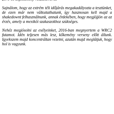
Sajnálom, hogy az extrém téli időjárás megakadályozta a tesztünket,
de ezen már nem változtathatunk, így hasznosan kell majd a
shakedownt felhasználnunk, annak érdekében, hogy megjöjjön az az
érzés, amely a mexikói szakaszokhoz szükséges.
Nehéz megjósolni az esélyeinket, 2016-ban megnyertem a WRC2
futamot. Idén teljesen más lesz, kőkemény verseny előtt állunk.
Igyekszem majd koncentráltan vezetni, azután majd meglátjuk, hogy
hol is vagyunk.