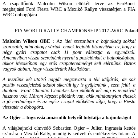
A csapatfőnök Malcolm Wilson eltökélt terve az EcoBoost
meghajtású Ford Fiesta WRC a Mexikó Rallyn visszatérjen a FIA
WRC dobogójára.
FIA WORLD RALLY CHAMPIONSHIP 2017 -WRC Poland (PO
Malcolm Wilson OBE :
Az
idei szezonban a bajnokság sokkal
szorosabb, mint ahogy vártuk, ennek legjobb bizonyítéka az, hogy a
négy gyári csapatot csak 11 pont választja el egymástól.
Amennyiben vissza szeretnénk nyerni a pozíciónkat a bajnokságban,
akkor Mexikóban egy erős csapateredményt kell elérnünk. Biztos
vagyok abban, hogy visszatérünk Mexikóban.
A tesztünk két utolsó napját megzavarta a téli időjárás, de sok
pozitív visszajelzésű adatot sikerült így is gyűjtenünk , ezen felül a
duntoni Ford Climatic Chamber-ben eltöltött két nap is rendkívül
hasznos volt. Három képzett pilótánk van, akik mindannyian éhesek
a jó eredményre és az egész csapat eltökélten látja, hogy a Fiesta
visszatér a dobogóra.
Az Ogier – Ingrassia amásodik helyről folytatja a bajnokságot
A világbajnoki címvédő Sebastien Ogier – Julien Ingrassia kettős
számára a Mexikó Rally, mindig is kedvelt és emlékezetes futam. A