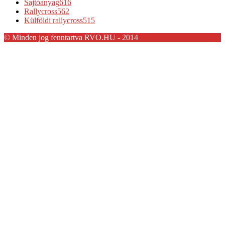
Sajtóanyag
616
Rallycross
562
Külföldi rallycross
515
© Minden jog fenntartva RVO.HU - 2014