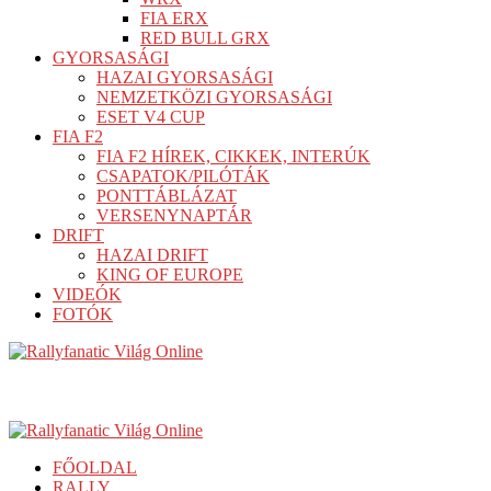
FIA ERX
RED BULL GRX
GYORSASÁGI
HAZAI GYORSASÁGI
NEMZETKÖZI GYORSASÁGI
ESET V4 CUP
FIA F2
FIA F2 HÍREK, CIKKEK, INTERÚK
CSAPATOK/PILÓTÁK
PONTTÁBLÁZAT
VERSENYNAPTÁR
DRIFT
HAZAI DRIFT
KING OF EUROPE
VIDEÓK
FOTÓK
FŐOLDAL
RALLY