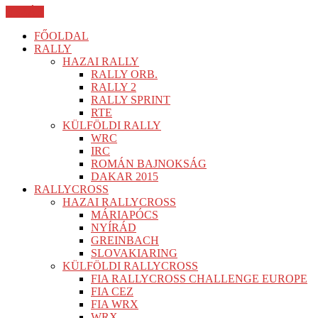
BEZÁR
FŐOLDAL
RALLY
HAZAI RALLY
RALLY ORB.
RALLY 2
RALLY SPRINT
RTE
KÜLFÖLDI RALLY
WRC
IRC
ROMÁN BAJNOKSÁG
DAKAR 2015
RALLYCROSS
HAZAI RALLYCROSS
MÁRIAPÓCS
NYÍRÁD
GREINBACH
SLOVAKIARING
KÜLFÖLDI RALLYCROSS
FIA RALLYCROSS CHALLENGE EUROPE
FIA CEZ
FIA WRX
WRX