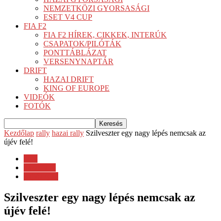
NEMZETKÖZI GYORSASÁGI
ESET V4 CUP
FIA F2
FIA F2 HÍREK, CIKKEK, INTERÚK
CSAPATOK/PILÓTÁK
PONTTÁBLÁZAT
VERSENYNAPTÁR
DRIFT
HAZAI DRIFT
KING OF EUROPE
VIDEÓK
FOTÓK
Kezdőlap
rally
hazai rally
Szilveszter egy nagy lépés nemcsak az
újév felé!
rally
hazai rally
Sajtóanyag
Szilveszter egy nagy lépés nemcsak az
újév felé!