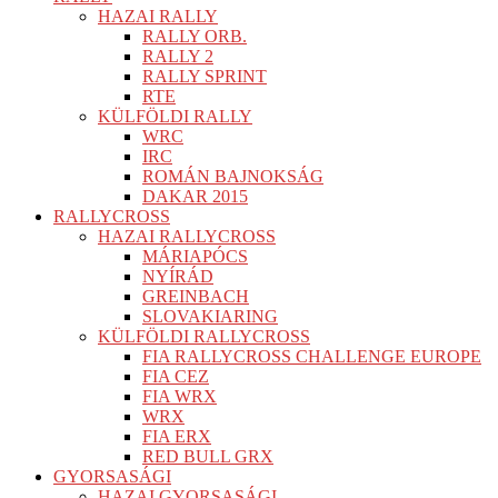
HAZAI RALLY
RALLY ORB.
RALLY 2
RALLY SPRINT
RTE
KÜLFÖLDI RALLY
WRC
IRC
ROMÁN BAJNOKSÁG
DAKAR 2015
RALLYCROSS
HAZAI RALLYCROSS
MÁRIAPÓCS
NYÍRÁD
GREINBACH
SLOVAKIARING
KÜLFÖLDI RALLYCROSS
FIA RALLYCROSS CHALLENGE EUROPE
FIA CEZ
FIA WRX
WRX
FIA ERX
RED BULL GRX
GYORSASÁGI
HAZAI GYORSASÁGI