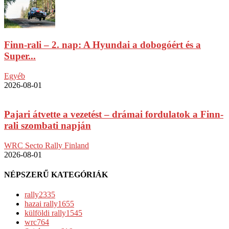
Finn-rali – 2. nap: A Hyundai a dobogóért és a
Super...
Egyéb
2026-08-01
Pajari átvette a vezetést – drámai fordulatok a Finn-
rali szombati napján
WRC Secto Rally Finland
2026-08-01
NÉPSZERŰ KATEGÓRIÁK
rally
2335
hazai rally
1655
külföldi rally
1545
wrc
764