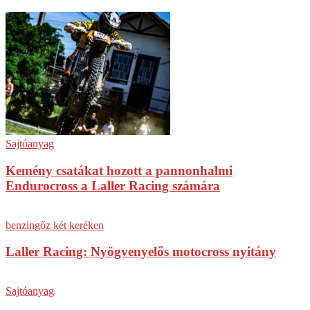
Sajtóanyag
Kemény csatákat hozott a pannonhalmi
Endurocross a Laller Racing számára
benzingőz két keréken
Laller Racing: Nyögvenyelős motocross nyitány
Sajtóanyag