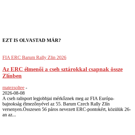
EZT IS OLVASTAD MÁR?
FIA ERC Barum Rally Zlin 2026
Az ERC élmenői a cseh sztárokkal csapnak össze
Zlínben
matezsoltee
-
2026-08-08
A cseh ralisport legjobbjai mérkőznek meg az FIA Európa-
bajnokság élmezőnyével az 55. Barum Czech Rally Zlín
versenyen.Összesen 56 páros nevezett ERC-pontokért, közülük 26-
an az...