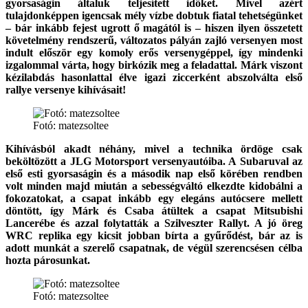
gyorsaságin általuk teljesített időket. Mivel azért
tulajdonképpen igencsak mély vízbe dobtuk fiatal tehetségünket
– bár inkább fejest ugrott ő magától is – hiszen ilyen összetett
követelmény rendszerű, változatos pályán zajló versenyen most
indult először egy komoly erős versenygéppel, így mindenki
izgalommal várta, hogy birkózik meg a feladattal. Márk viszont
kézilabdás hasonlattal élve igazi ziccerként abszolválta első
rallye versenye kihívásait!
Fotó: matezsoltee
Kihívásból akadt néhány, mivel a technika ördöge csak
beköltözött a JLG Motorsport versenyautóiba. A Subaruval az
első esti gyorsaságin és a második nap első körében rendben
volt minden majd miután a sebességváltó elkezdte kidobálni a
fokozatokat, a csapat inkább egy elegáns autócsere mellett
döntött, így Márk és Csaba átültek a csapat Mitsubishi
Lancerébe és azzal folytatták a Szilveszter Rallyt. A jó öreg
WRC replika egy kicsit jobban bírta a gyűrődést, bár az is
adott munkát a szerelő csapatnak, de végül szerencsésen célba
hozta párosunkat.
Fotó: matezsoltee