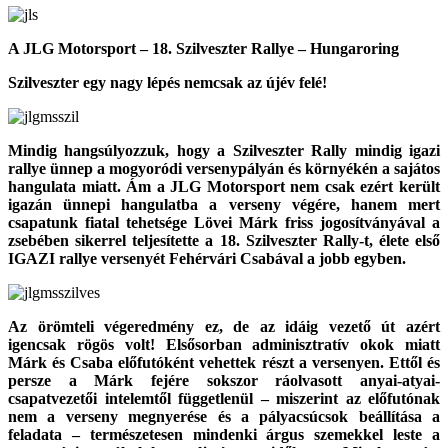
A JLG Motorsport – 18. Szilveszter Rallye – Hungaroring
Szilveszter egy nagy lépés nemcsak az újév felé!
Mindig hangsúlyozzuk, hogy a Szilveszter Rally mindig igazi
rallye ünnep a mogyoródi versenypályán és környékén a sajátos
hangulata miatt. Ám a JLG Motorsport nem csak ezért került
igazán ünnepi hangulatba a verseny végére, hanem mert
csapatunk fiatal tehetsége Lövei Márk friss jogosítványával a
zsebében sikerrel teljesítette a 18. Szilveszter Rally-t, élete első
IGAZI rallye versenyét Fehérvári Csabával a jobb egyben.
Az örömteli végeredmény ez, de az idáig vezető út azért
igencsak rögös volt! Elsősorban adminisztratív okok miatt
Márk és Csaba előfutóként vehettek részt a versenyen. Ettől és
persze a Márk fejére sokszor ráolvasott anyai-atyai-
csapatvezetői intelemtől függetlenül – miszerint az előfutónak
nem a verseny megnyerése és a pályacsúcsok beállítása a
feladata – természetesen mindenki árgus szemekkel leste a