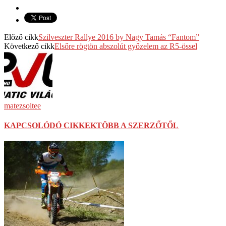
Előző cikk
Szilveszter Rallye 2016 by Nagy Tamás “Fantom”
Következő cikk
Elsőre rögtön abszolút győzelem az R5-össel
matezsoltee
KAPCSOLÓDÓ CIKKEK
TÖBB A SZERZŐTŐL