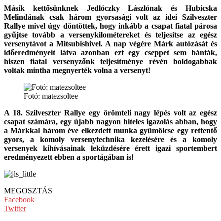
Másik kettősünknek Jedlóczky Lászlónak és Hubicska
Melindának csak három gyorsasági volt az idei Szilveszter
Rallye mivel úgy döntöttek, hogy inkább a csapat fiatal párosa
gyűjtse tovább a versenykilométereket és teljesítse az egész
versenytávot a Mitsubishivel. A nap végére Márk autózását és
időeredményeit látva azonban ezt egy cseppet sem bánták,
hiszen fiatal versenyzőnk teljesítménye révén boldogabbak
voltak mintha megnyerték volna a versenyt!
Fotó: matezsoltee
A 18. Szilveszter Rallye egy örömteli nagy lépés volt az egész
csapat számára, egy újabb nagyon hiteles igazolás abban, hogy
a Márkkal három éve elkezdett munka gyümölcse egy rettentő
gyors, a komoly versenytechnika kezelésére és a komoly
versenyek kihívásainak leküzdésére érett igazi sportembert
eredményezett ebben a sportágában is!
MEGOSZTÁS
Facebook
Twitter