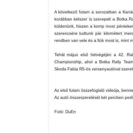
A következő futam a sorozatban a Kanár
korábban kétszer is szerepelt a Botka Ra
küldenünk, hiszen a komp most pénteken 
szerencsére tudtunk pár kilométert men
rendben van vele és a fiúk most is, mint 
Tehát május első hétvégéjén a 42. Rall
Championship, ahol a Botka Rally Team
Skoda Fabia R5-ös versenyautóval szeretn
Az első futam összefoglaló videója, benn
Az autó összeszerelését két percben pedi
Fotó: DuEn