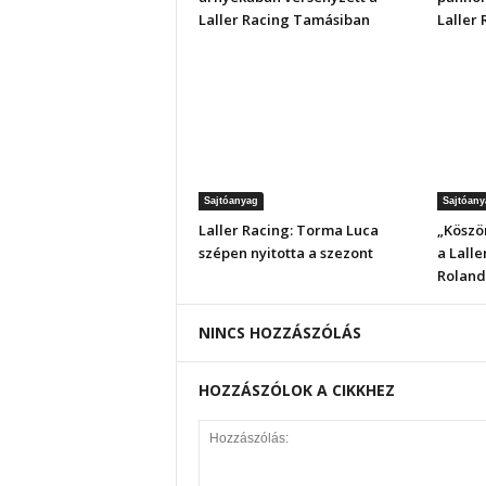
Laller Racing Tamásiban
Laller
Sajtóanyag
Sajtóany
Laller Racing: Torma Luca
„Köszö
szépen nyitotta a szezont
a Lalle
Roland 
NINCS HOZZÁSZÓLÁS
HOZZÁSZÓLOK A CIKKHEZ