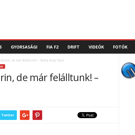
S
GYORSASÁGI
FIA F2
DRIFT
VIDEÓK
FOTÓK
Azorin, de már felálltunk! – Botka Rally Team
AG
in, de már felálltunk! –
Twitter