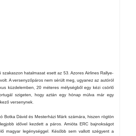
i szakaszon hatalmasat esett az 53. Azores Airlines Rallye-
 volt. A versenyzőpáros nem sérült meg, ugyanez az autóról
ikus küzdelemben, 20 méteres mélységből egy kézi csörlő
portugál szigeten, hogy aztán egy hónap múlva már egy
etkező versenynek.
itó Botka Dávid és Mesterházi Márk számára, hiszen rögtön
legjobb idővel kezdett a páros. Amióta ERC bajnokságot
elő magyar legénységgel. Később sem vallott szégyent a