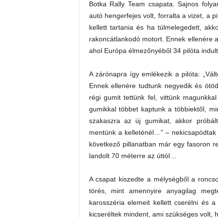
Botka Rally Team csapata. Sajnos folya
autó hengerfejes volt, forralta a vizet, 
kellett tartania és ha túlmelegedett, ak
rakoncátlankodó motort. Ennek ellenére az
ahol Európa élmezőnyéből 34 pilóta indult
A zárónapra így emlékezik a pilóta: „Vál
Ennek ellenére tudtunk negyedik és ötöd
régi gumit tettünk fel, vittünk magunkk
gumikkal többet kaptunk a többiektől, min
szakaszra az új gumikat, akkor próbá
mentünk a kelleténél…” – nekicsapódtak a
következő pillanatban már egy fasoron re
landolt 70 méterre az úttól…
A csapat kiszedte a mélységből a roncso
törés, mint amennyire anyagilag megt
karosszéria elemeit kellett cserélni és a 
kicseréltek mindent, ami szükséges volt, h