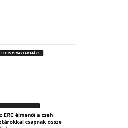
EZT IS OLVASTAD MÁR?
IA ERC Barum Rally Zlin 2026
z ERC élmenői a cseh
ztárokkal csapnak össze