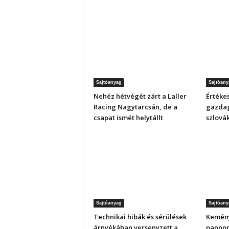
Sajtóanyag
Sajtóany
Nehéz hétvégét zárt a Laller
Értékes
Racing Nagytarcsán, de a
gazdag
csapat ismét helytállt
szlová
Sajtóanyag
Sajtóany
Technikai hibák és sérülések
Kemény
árnyékában versenyzett a
pannon