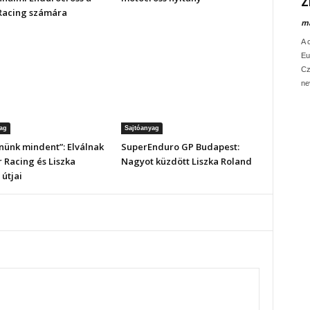
Z
 Racing számára
ma
A 
Eu
Cz
ne
ag
Sajtóanyag
nünk mindent”: Elválnak
SuperEnduro GP Budapest:
r Racing és Liszka
Nagyot küzdött Liszka Roland
útjai