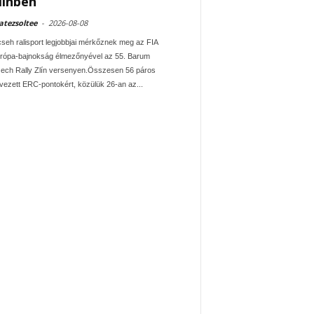
línben
tezsoltee
-
2026-08-08
cseh ralisport legjobbjai mérkőznek meg az FIA
rópa-bajnokság élmezőnyével az 55. Barum
ech Rally Zlín versenyen.Összesen 56 páros
vezett ERC-pontokért, közülük 26-an az...