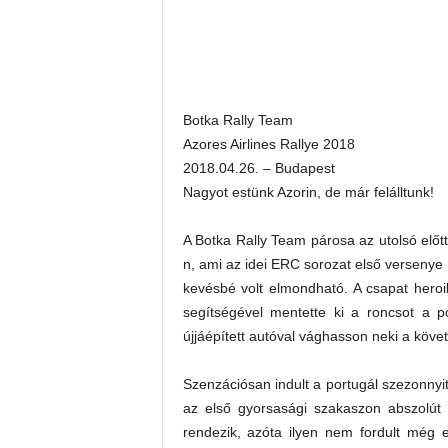
Botka Rally Team
Azores Airlines Rallye 2018
2018.04.26. – Budapest
Nagyot estünk Azorin, de már felálltunk!
A Botka Rally Team párosa az utolsó előtt
n, ami az idei ERC sorozat első versenye
kevésbé volt elmondható. A csapat hero
segítségével mentette ki a roncsot a 
újjáépített autóval vághasson neki a köv
Szenzációsan indult a portugál szezonny
az első gyorsasági szakaszon abszolút 
rendezik, azóta ilyen nem fordult még 