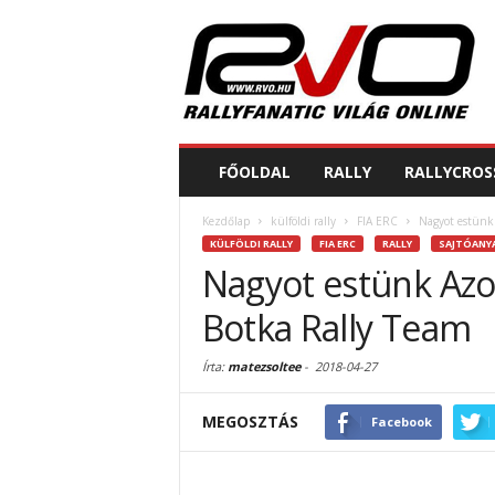
FŐOLDAL
RALLY
RALLYCROS
Kezdőlap
külföldi rally
FIA ERC
Nagyot estünk 
KÜLFÖLDI RALLY
FIA ERC
RALLY
SAJTÓANY
Nagyot estünk Azor
Botka Rally Team
Írta:
matezsoltee
-
2018-04-27
MEGOSZTÁS
Facebook