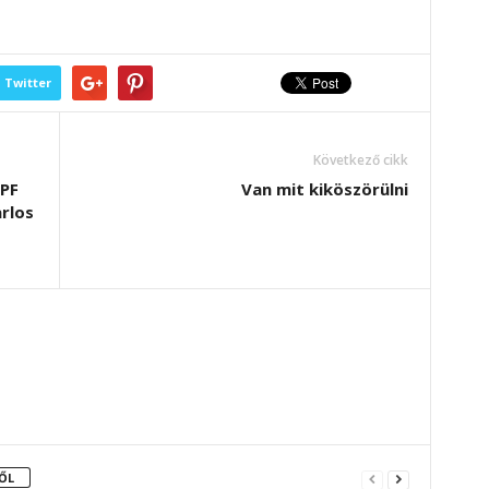
Twitter
Következő cikk
YPF
Van mit kiköszörülni
arlos
ŐL