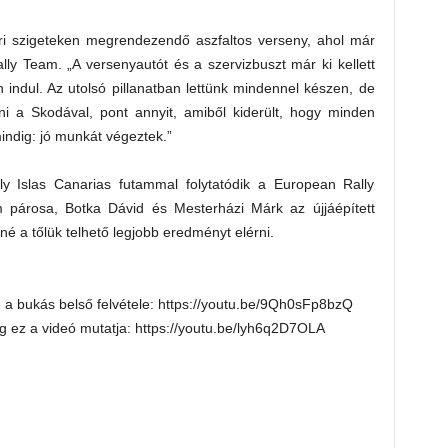
i szigeteken megrendezendő aszfaltos verseny, ahol már
lly Team. „A versenyautót és a szervizbuszt már ki kellett
indul. Az utolsó pillanatban lettünk mindennel készen, de
ni a Skodával, pont annyit, amiből kiderült, hogy minden
mindig: jó munkát végeztek.”
y Islas Canarias futammal folytatódik a European Rally
 párosa, Botka Dávid és Mesterházi Márk az újjáépített
é a tőlük telhető legjobb eredményt elérni.
e a bukás belső felvétele: https://youtu.be/9Qh0sFp8bzQ
g ez a videó mutatja: https://youtu.be/lyh6q2D7OLA