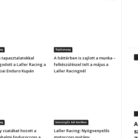
ag
Sajtóanyag
 tapasztalatokkal
A háttérben is zajlott a munka –
odott a Laller Racing a
felkészüléssel telt a május a
kiai Enduro Kupán
Laller Racingnél
F
A
ag
benzingőz két keréken
s
 csatákat hozott a
Laller Racing: Nyögvenyelős
halmi Endurocross a
motocross nyitány