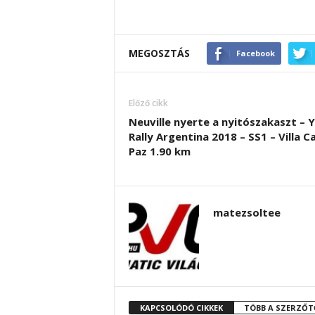
MEGOSZTÁS
Facebook
Előző cikk
Neuville nyerte a nyitószakaszt – 
Rally Argentina 2018 – SS1 – Villa C
Paz 1.90 km
matezsoltee
KAPCSOLÓDÓ CIKKEK
TÖBB A SZERZŐT