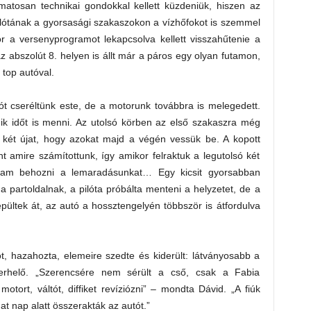
matosan technikai gondokkal kellett küzdeniük, hiszen az
a pilótának a gyorsasági szakaszokon a vízhőfokot is szemmel
kor a versenyprogramot lekapcsolva kellett visszahűtenie a
 abszolút 8. helyen is állt már a páros egy olyan futamon,
 top autóval.
tót cseréltünk este, de a motorunk továbbra is melegedett.
ik időt is menni. Az utolsó körben az első szakaszra még
al két újat, hogy azokat majd a végén vessük be. A kopott
t amire számítottunk, így amikor felraktuk a legutolsó két
ltam behozni a lemaradásunkat… Egy kicsit gyorsabban
 partoldalnak, a pilóta próbálta menteni a helyzetet, de a
pültek át, az autó a hossztengelyén többször is átfordulva
t, hazahozta, elemeire szedte és kiderült: látványosabb a
erhelő. „Szerencsére nem sérült a cső, csak a Fabia
motort, váltót, diffiket revíziózni” – mondta Dávid. „A fiúk
at nap alatt összerakták az autót.”