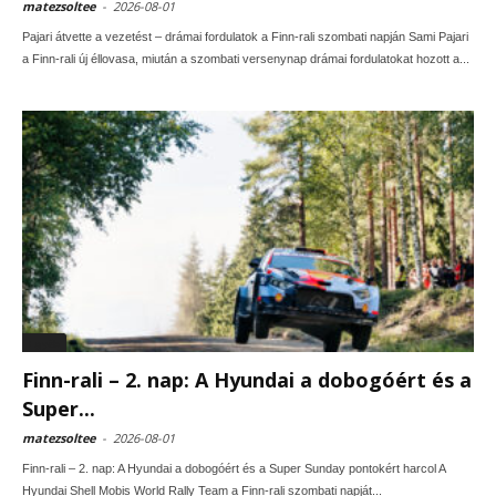
matezsoltee
-
2026-08-01
Pajari átvette a vezetést – drámai fordulatok a Finn-rali szombati napján Sami Pajari
a Finn-rali új éllovasa, miután a szombati versenynap drámai fordulatokat hozott a...
Egyéb
Finn-rali – 2. nap: A Hyundai a dobogóért és a
Super...
matezsoltee
-
2026-08-01
Finn-rali – 2. nap: A Hyundai a dobogóért és a Super Sunday pontokért harcol A
Hyundai Shell Mobis World Rally Team a Finn-rali szombati napját...