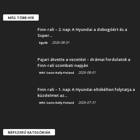
MÉG TÖBB HÍR
Finn-rali – 2. nap: A Hyundai a dobogóért és a
Super...
2026-08-01
Egyéb
Pajari átvette a vezetést – drámai fordulatok a
Finn-rali szombati napján
2026-08-01
WRC Secto Rally Finland
Finn-rali – 1. nap: A Hyundai eltökélten folytatja a
küzdelmet az...
2026-07-31
WRC Secto Rally Finland
NÉPSZERŰ KATEGÓRIÁK