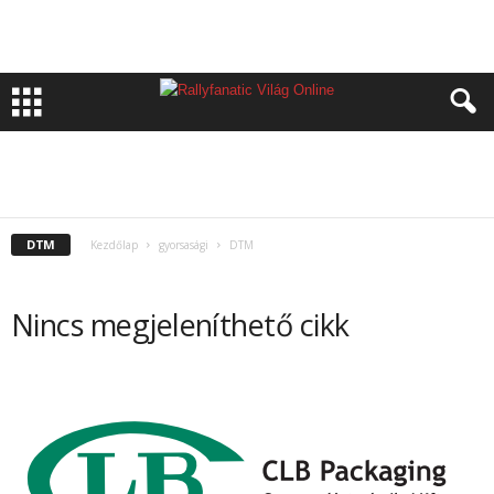
CLIO CUP EUROPE
DTM
ESET V4 CUP
ETRC
GT SPRINT
HAZAI GYORSASÁGI
HEGYI VERSENY
NEMZETKÖZI GYORSASÁGI
SZUPER RACING FESZTIVÁL
WTCC
WTCR
DTM
Kezdőlap
gyorsasági
DTM
Nincs megjeleníthető cikk