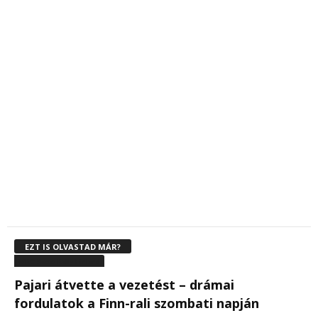
EZT IS OLVASTAD MÁR?
WRC Secto Rally Finland
Pajari átvette a vezetést – drámai
fordulatok a Finn-rali szombati napján