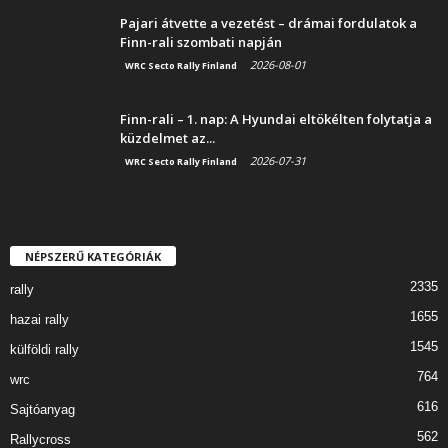
Pajari átvette a vezetést – drámai fordulatok a
Finn-rali szombati napján
2026-08-01
WRC Secto Rally Finland
Finn-rali – 1. nap: A Hyundai eltökélten folytatja a
küzdelmet az...
2026-07-31
WRC Secto Rally Finland
NÉPSZERŰ KATEGÓRIÁK
2335
rally
1655
hazai rally
1545
külföldi rally
764
wrc
616
Sajtóanyag
562
Rallycross