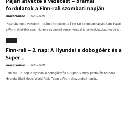
Pajari átvette a vezetést – drámai
fordulatok a Finn-rali szombati napján
matezsoltee
-
2026-08-01
Pajari átvette a vezetést – drámai fordulatok a Finn-rali szombati napján Sami Pajari
a Finn-rali új éllovasa, miután a szombati versenynap drámai fordulatokat hozott a...
Egyéb
Finn-rali – 2. nap: A Hyundai a dobogóért és a
Super...
matezsoltee
-
2026-08-01
Finn-rali – 2. nap: A Hyundai a dobogóért és a Super Sunday pontokért harcol A
Hyundai Shell Mobis World Rally Team a Finn-rali szombati napját...