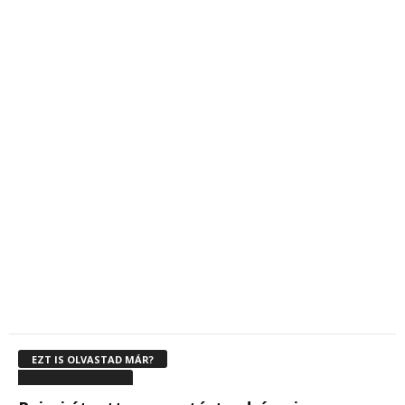
EZT IS OLVASTAD MÁR?
WRC Secto Rally Finland