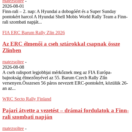
matezsoltee
-
2026-08-01
Finn-rali – 2. nap: A Hyundai a dobogóért és a Super Sunday
pontokért harcol A Hyundai Shell Mobis World Rally Team a Finn-
rali szombati napját...
FIA ERC Barum Rally Zlin 2026
Az ERC élmenői a cseh sztárokkal csapnak össze
Zlínben
matezsoltee
-
2026-08-08
A cseh ralisport legjobbjai mérkőznek meg az FIA Európa-
bajnokság élmezőnyével az 55. Barum Czech Rally Zlín
versenyen.Összesen 56 páros nevezett ERC-pontokért, közülük 26-
an az...
WRC Secto Rally Finland
Pajari átvette a vezetést – drámai fordulatok a Finn-
rali szombati napján
matezsoltee
-