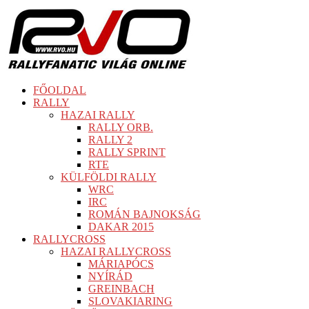
FŐOLDAL
RALLY
HAZAI RALLY
RALLY ORB.
RALLY 2
RALLY SPRINT
RTE
KÜLFÖLDI RALLY
WRC
IRC
ROMÁN BAJNOKSÁG
DAKAR 2015
RALLYCROSS
HAZAI RALLYCROSS
MÁRIAPÓCS
NYÍRÁD
GREINBACH
SLOVAKIARING