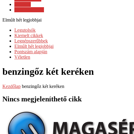
MotoGP
Superbike IDM
Elmúlt hét legjobbjai
Legutolsók
Kiemelt cikkek
Legnépszerűbbek
Elmúlt hét legjobbjai
Pontszám alapján
Véletlen
benzingőz két keréken
Kezdőlap
benzingőz két keréken
Nincs megjeleníthető cikk