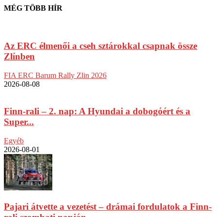
MÉG TÖBB HÍR
Az ERC élmenői a cseh sztárokkal csapnak össze
Zlínben
FIA ERC Barum Rally Zlin 2026
2026-08-08
Finn-rali – 2. nap: A Hyundai a dobogóért és a
Super...
Egyéb
2026-08-01
Pajari átvette a vezetést – drámai fordulatok a Finn-