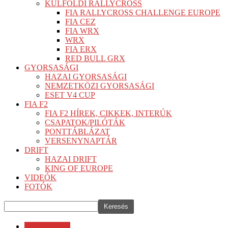
KÜLFÖLDI RALLYCROSS
FIA RALLYCROSS CHALLENGE EUROPE
FIA CEZ
FIA WRX
WRX
FIA ERX
RED BULL GRX
GYORSASÁGI
HAZAI GYORSASÁGI
NEMZETKÖZI GYORSASÁGI
ESET V4 CUP
FIA F2
FIA F2 HÍREK, CIKKEK, INTERÚK
CSAPATOK/PILÓTÁK
PONTTÁBLÁZAT
VERSENYNAPTÁR
DRIFT
HAZAI DRIFT
KING OF EUROPE
VIDEÓK
FOTÓK
H-Moto Team