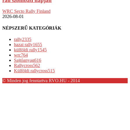
rali szombati napján
WRC Secto Rally Finland
2026-08-01
NÉPSZERŰ KATEGÓRIÁK
rally
2335
hazai rally
1655
külföldi rally
1545
wrc
764
Sajtóanyag
616
Rallycross
562
Külföldi rallycross
515
© Minden jog fenntartva RVO.HU - 2014