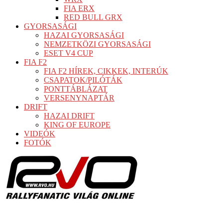
FIA ERX
RED BULL GRX
GYORSASÁGI
HAZAI GYORSASÁGI
NEMZETKÖZI GYORSASÁGI
ESET V4 CUP
FIA F2
FIA F2 HÍREK, CIKKEK, INTERÚK
CSAPATOK/PILÓTÁK
PONTTÁBLÁZAT
VERSENYNAPTÁR
DRIFT
HAZAI DRIFT
KING OF EUROPE
VIDEÓK
FOTÓK