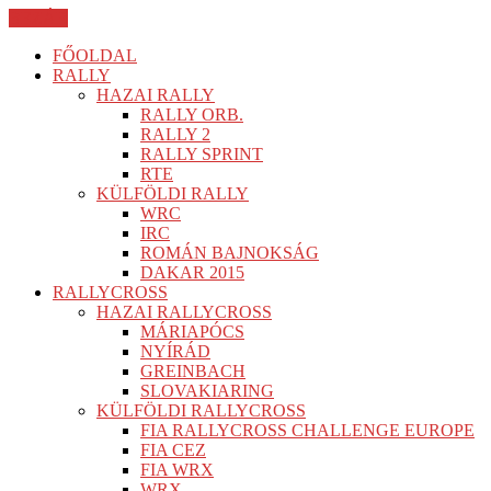
BEZÁR
FŐOLDAL
RALLY
HAZAI RALLY
RALLY ORB.
RALLY 2
RALLY SPRINT
RTE
KÜLFÖLDI RALLY
WRC
IRC
ROMÁN BAJNOKSÁG
DAKAR 2015
RALLYCROSS
HAZAI RALLYCROSS
MÁRIAPÓCS
NYÍRÁD
GREINBACH
SLOVAKIARING
KÜLFÖLDI RALLYCROSS
FIA RALLYCROSS CHALLENGE EUROPE
FIA CEZ
FIA WRX
WRX