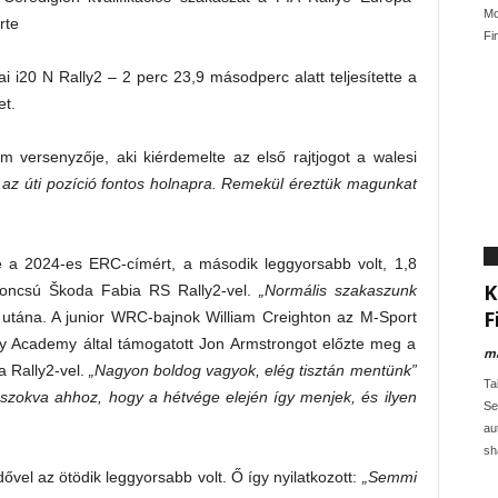
Mo
rte
Fin
 i20 N Rally2 – 2 perc 23,9 másodperc alatt teljesítette a
t.
ersenyzője, aki kiérdemelte az első rajtjogot a walesi
 az úti pozíció fontos holnapra. Remekül éreztük magunkat
W
e a 2024-es ERC-címért, a második leggyorsabb volt, 1,8
K
roncsú Škoda Fabia RS Rally2-vel.
„Normális szakaszunk
F
utána. A junior WRC-bajnok William Creighton az M-Sport
lly Academy által támogatott Jon Armstrongot előzte meg a
ma
a Rally2-vel.
„Nagyon boldog vagyok, elég tisztán mentünk”
Ta
okva ahhoz, hogy a hétvége elején így menjek, és ilyen
Se
au
sh
vel az ötödik leggyorsabb volt. Ő így nyilatkozott:
„Semmi