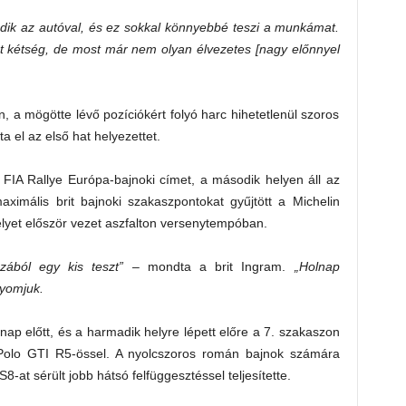
dik az autóval, és ez sokkal könnyebbé teszi a munkámat.
et kétség, de most már nem olyan élvezetes [nagy előnnyel
 a mögötte lévő pozíciókért folyó harc hihetetlenül szoros
 el az első hat helyezettet.
FIA Rallye Európa-bajnoki címet, a második helyen áll az
ximális brit bajnoki szakaszpontokat gyűjtött a Michelin
lyet először vezet aszfalton versenytempóban.
zából egy kis teszt”
– mondta a brit Ingram.
„Holnap
nyomjuk.
nap előtt, és a harmadik helyre lépett előre a 7. szakaszon
olo GTI R5-össel. A nyolcszoros román bajnok számára
-at sérült jobb hátsó felfüggesztéssel teljesítette.