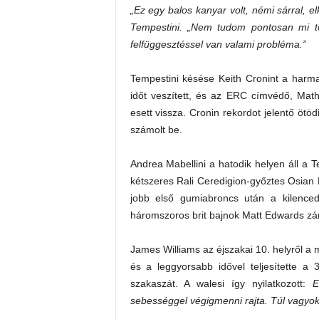
„Ez egy balos kanyar volt, némi sárral, e
Tempestini.
„Nem tudom pontosan mi tö
felfüggesztéssel van valami probléma.”
Tempestini késése Keith Cronint a harma
időt veszített, és az ERC címvédő, Mat
esett vissza. Cronin rekordot jelentő ötö
számolt be.
Andrea Mabellini a hatodik helyen áll a 
kétszeres Rali Ceredigion-győztes Osian
jobb első gumiabroncs után a kilenced
háromszoros brit bajnok Matt Edwards zár
James Williams az éjszakai 10. helyről a 
és a leggyorsabb idővel teljesítette a
szakaszát. A walesi így nyilatkozott:
Ez
sebességgel végigmenni rajta. Túl vagyok