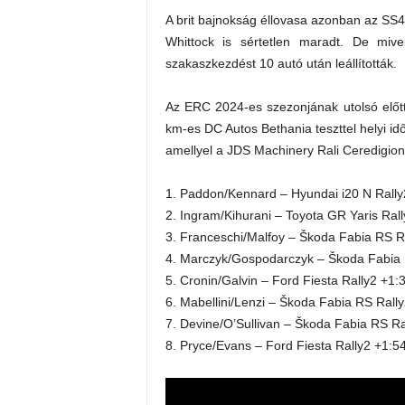
A brit bajnokság éllovasa azonban az SS4
Whittock is sértetlen maradt. De mive
szakaszkezdést 10 autó után leállították.
Az ERC 2024-es szezonjának utolsó előt
km-es DC Autos Bethania teszttel helyi i
amellyel a JDS Machinery Rali Ceredigion 
1. Paddon/Kennard – Hyundai i20 N Rally
2. Ingram/Kihurani – Toyota GR Yaris Rall
3. Franceschi/Malfoy – Škoda Fabia RS R
4. Marczyk/Gospodarczyk – Škoda Fabia 
5. Cronin/Galvin – Ford Fiesta Rally2 +1:
6. Mabellini/Lenzi – Škoda Fabia RS Rall
7. Devine/O’Sullivan – Škoda Fabia RS Ra
8. Pryce/Evans – Ford Fiesta Rally2 +1:5