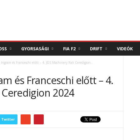
OSS
GYORSASÁGI
FIA F2
DRIFT
VIDEÓK
Ingram és Franceschi előtt – 4. JDS Machinery Rali Ceredigion...
m és Franceschi előtt – 4.
i Ceredigion 2024
Twitter