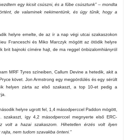
lkezdtem egy kicsit csúszni, és a fűbe csúsztunk”
– mondta
rtént, de valaminek nekimentünk, és úgy tűnik, hogy a
dik helyre emelte, de az ír a nap végi utcai szakaszokon
hieu Franceschi és Miko Marczyk mögött az ötödik helyre
dik brit bajnoki címére hajt, de ma reggel önbizalomhiányról
Team MRF Tyres színeiben, Callum Devine a hetedik, akit a
 Pryce követ. Jon Armstrong egy megpördülés és egy sérült
ik helyen zárta az első szakaszt, a top 10-et pedig a
ja.
második helyre ugrott fel, 1,4 másodperccel Paddon mögött,
 3. szakaszt, így 4,2 másodperccel megnyerte első ERC-
 volt a hazai szakaszom. Hihetetlen érzés volt ilyen
 rajta, nem tudom szavakba önteni.”