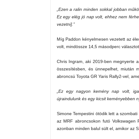
„Ezen a ralin minden sokkal jobban műkö
Ez egy elég jó nap volt, ehhez nem férh
vezetni].”
Míg Paddon kényelmesen vezetett az élen,
volt, mindössze 14,5 másodperc választotta
Chris Ingram, aki 2019-ben megnyerte a 
összesítésben, és ünnepelhet, miután ma
abroncsú Toyota GR Yaris Rally2-vel, ame
„Ez egy nagyon kemény nap volt, iga
újraindulunk és egy kicsit keményebben 
Simone Tempestini ötödik lett a szombati 
az MRF abroncsokon futó Volkswagen P
azonban minden balul sült el, amikor az SS8