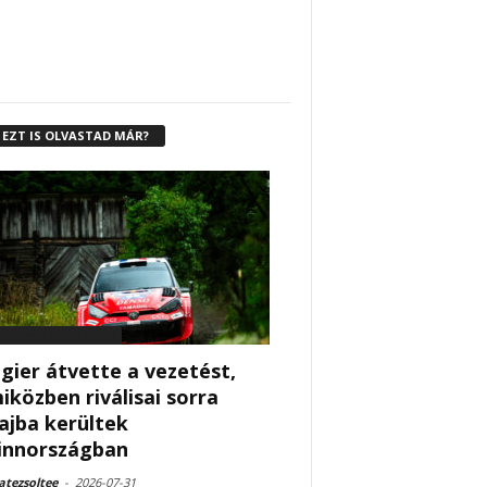
EZT IS OLVASTAD MÁR?
RC Secto Rally Finland
gier átvette a vezetést,
iközben riválisai sorra
ajba kerültek
innországban
tezsoltee
-
2026-07-31