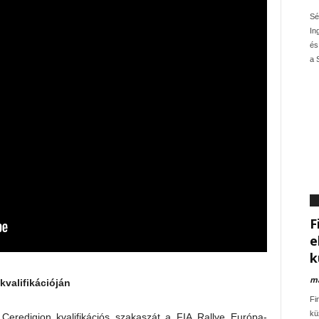
Sé
Ing
és
a S
W
F
e
k
ma
valifikációján
Fin
kü
redigion kvalifikációs szakaszát a FIA Rallye Európa-