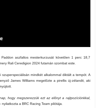
Paddon aszfaltos mesterkurzusát követően 1 perc 18,7
nery Rali Ceredigion 2024 futamán szombat este.
 szuperspeciálisán mindkét alkalommal diktált a tempót. A
nyző James Williams megelőzte a pirellis új-zélandit, aki
yújtott.
nap, hogy megszerezzük ezt az előnyt a rajtpozíciónkkal,
 nyilatkozta a BRC Racing Team pilótája.