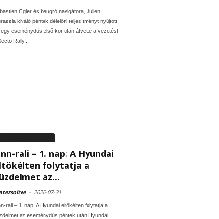
bastien Ogier és beugró navigátora, Julien
rassia kiváló péntek délelőtti teljesítményt nyújtott,
 egy eseménydús első kör után átvette a vezetést
ecto Rally...
RC Secto Rally Finland
inn-rali – 1. nap: A Hyundai
ltökélten folytatja a
üzdelmet az...
tezsoltee
-
2026-07-31
n-rali – 1. nap: A Hyundai eltökélten folytatja a
zdelmet az eseménydús péntek után Hyundai