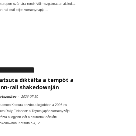
torsport számára rendkívül mozgalmasan alakult a
n-rali első teljes versenynapja....
RC Secto Rally Finland
atsuta diktálta a tempót a
inn-rali shakedownján
tezsoltee
-
2026-07-30
kamoto Katsuta kezdte a legjobban a 2026-os
cto Rally Finlandot: a Toyota japán versenyzője
tózta a legjobb időt a csütörtök délelőtti
akedownon. Katsuta a 4,12...