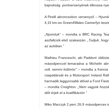
bajnokság pontversenyének éllovasa nye
A Pirelli abroncsokon versenyző – Hyundai
4,15 km-es Green4Wales Cwmerfyn teszte
„Nyomtuk”
– mondta a BRC Racing Team v
aszfaltcsík első szakaszán.
„Tudjuk, hogy
az autóban.”
Mathieu Franceschi, aki Paddont üldözt
másodperccel lemaradva a Michelin ab
volt, semmi különös”
– mondta a francia 
csapattársát és a Motorsport Ireland Ra
harmadik leggyorsabb idővel a Ford Fiest
– mondta Creighton.
„Nem vagyok hozzász
időt érjek el a kvalifikáción.”
Miko Marczyk 2 perc 26,9 másodperces idő