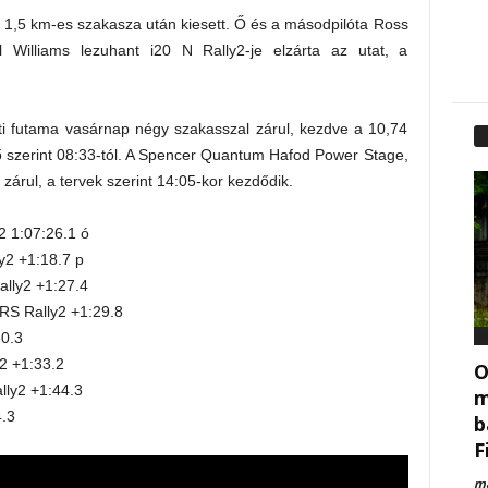
 1,5 km-es szakasza után kiesett. Ő és a másodpilóta Ross
l Williams lezuhant i20 N Rally2-je elzárta az utat, a
ti futama vasárnap négy szakasszal zárul, kezdve a 10,74
dő szerint 08:33-tól. A Spencer Quantum Hafod Power Stage,
zárul, a tervek szerint 14:05-kor kezdődik.
2 1:07:26.1 ó
y2 +1:18.7 p
ally2 +1:27.4
RS Rally2 +1:29.8
30.3
W
y2 +1:33.2
O
lly2 +1:44.3
m
4.3
b
F
ma