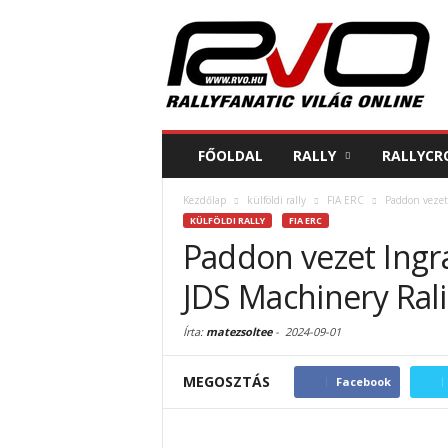
FŐOLDAL
RALLY
RALLYCR
Kezdőlap
külföldi rally
FIA ERC
Paddon vezet 
KÜLFÖLDI RALLY
FIA ERC
Paddon vezet Ingra
JDS Machinery Ral
Írta:
matezsoltee
-
2024-09-01
MEGOSZTÁS
Facebook