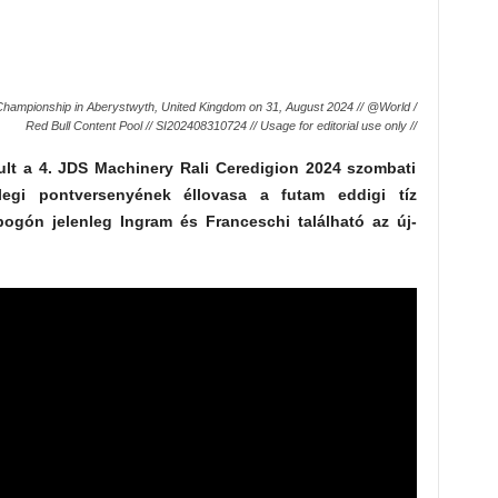
ampionship in Aberystwyth, United Kingdom on 31, August 2024 // @World /
Red Bull Content Pool // SI202408310724 // Usage for editorial use only //
lt a 4. JDS Machinery Rali Ceredigion 2024 szombati
egi pontversenyének éllovasa a futam eddigi tíz
ogón jelenleg Ingram és Franceschi található az új-