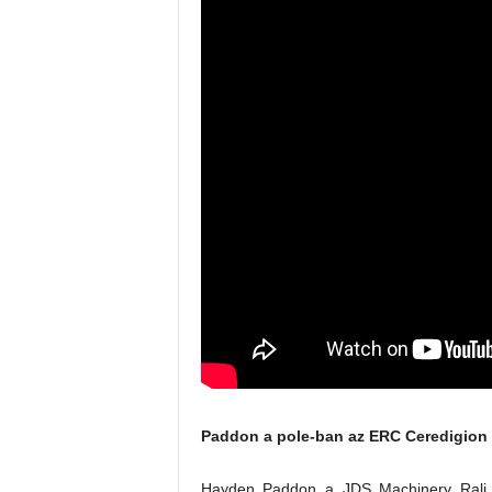
Paddon a pole-ban az ERC Ceredigion k
Hayden Paddon a JDS Machinery Rali Ce