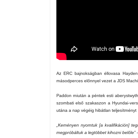
Az ERC bajnokságban éllovasa Hayden 
másodperces előnnyel vezet a JDS Machi
Paddon miután a péntek esti aberystwythi
szombati első szakaszon a Hyundai-verse
utána a nap végéig hibátlan teljesítményt n
„Keményen nyomtuk [a kvalifikáción] teg
megpróbáltuk a legtöbbet kihozni belőle”
–