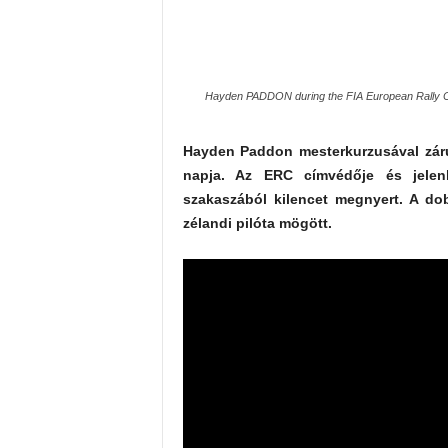
Hayden PADDON during the FIA European Rally Ch
Hayden Paddon mesterkurzusával záru
napja. Az ERC címvédője és jelenl
szakaszából kilencet megnyert. A dob
zélandi pilóta mögött.