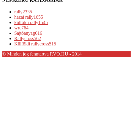
NÉPSZERŰ KATEGÓRIÁK
rally
2335
hazai rally
1655
külföldi rally
1545
wrc
764
Sajtóanyag
616
Rallycross
562
Külföldi rallycross
515
© Minden jog fenntartva RVO.HU - 2014