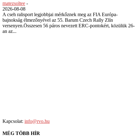
matezsoltee
-
2026-08-08
A cseh ralisport legjobbjai mérkőznek meg az FIA Európa-
bajnokság élmezőnyével az 55. Barum Czech Rally Zlín
versenyen.Összesen 56 páros nevezett ERC-pontokért, közülük 26-
an az...
Kapcsolat:
info@rvo.hu
MÉG TÖBB HÍR