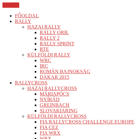
BEZÁR
FŐOLDAL
RALLY
HAZAI RALLY
RALLY ORB.
RALLY 2
RALLY SPRINT
RTE
KÜLFÖLDI RALLY
WRC
IRC
ROMÁN BAJNOKSÁG
DAKAR 2015
RALLYCROSS
HAZAI RALLYCROSS
MÁRIAPÓCS
NYÍRÁD
GREINBACH
SLOVAKIARING
KÜLFÖLDI RALLYCROSS
FIA RALLYCROSS CHALLENGE EUROPE
FIA CEZ
FIA WRX
WRX