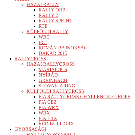
HAZAI RALLY
RALLY ORB.
RALLY 2
RALLY SPRINT
RTE
KÜLFÖLDI RALLY
WRC
IRC
ROMÁN BAJNOKSÁG
DAKAR 2015
RALLYCROSS
HAZAI RALLYCROSS
MÁRIAPÓCS
NYÍRÁD
GREINBACH
SLOVAKIARING
KÜLFÖLDI RALLYCROSS
FIA RALLYCROSS CHALLENGE EUROPE
FIA CEZ
FIA WRX
WRX
FIA ERX
RED BULL GRX
GYORSASÁGI
HAZAI GYORSASÁGI