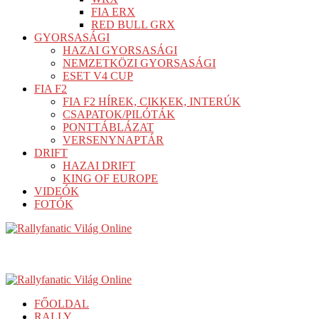
FIA ERX
RED BULL GRX
GYORSASÁGI
HAZAI GYORSASÁGI
NEMZETKÖZI GYORSASÁGI
ESET V4 CUP
FIA F2
FIA F2 HÍREK, CIKKEK, INTERÚK
CSAPATOK/PILÓTÁK
PONTTÁBLÁZAT
VERSENYNAPTÁR
DRIFT
HAZAI DRIFT
KING OF EUROPE
VIDEÓK
FOTÓK
FŐOLDAL
RALLY