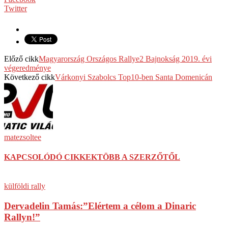
Twitter
Előző cikk
Magyarország Országos Rallye2 Bajnokság 2019. évi
végeredménye
Következő cikk
Várkonyi Szabolcs Top10-ben Santa Domenicán
matezsoltee
KAPCSOLÓDÓ CIKKEK
TÖBB A SZERZŐTŐL
külföldi rally
Dervadelin Tamás:”Elértem a célom a Dinaric
Rallyn!”