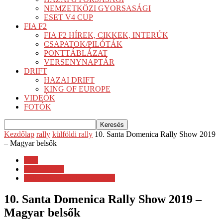
NEMZETKÖZI GYORSASÁGI
ESET V4 CUP
FIA F2
FIA F2 HÍREK, CIKKEK, INTERÚK
CSAPATOK/PILÓTÁK
PONTTÁBLÁZAT
VERSENYNAPTÁR
DRIFT
HAZAI DRIFT
KING OF EUROPE
VIDEÓK
FOTÓK
Kezdőlap
rally
külföldi rally
10. Santa Domenica Rally Show 2019
– Magyar belsők
rally
külföldi rally
Rally Show Santa Domenica
10. Santa Domenica Rally Show 2019 –
Magyar belsők