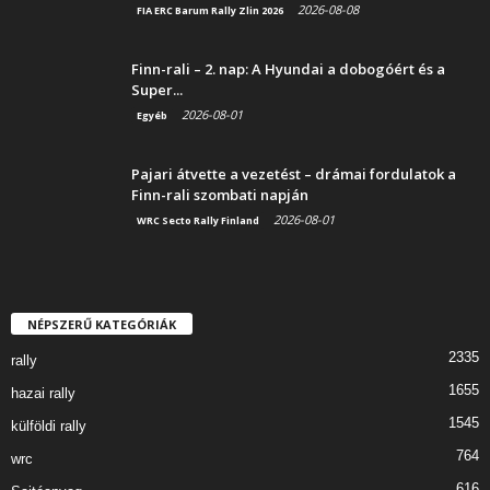
2026-08-08
FIA ERC Barum Rally Zlin 2026
Finn-rali – 2. nap: A Hyundai a dobogóért és a
Super...
2026-08-01
Egyéb
Pajari átvette a vezetést – drámai fordulatok a
Finn-rali szombati napján
2026-08-01
WRC Secto Rally Finland
NÉPSZERŰ KATEGÓRIÁK
2335
rally
1655
hazai rally
1545
külföldi rally
764
wrc
616