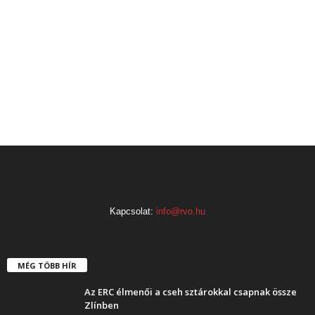
Kapcsolat:
info@rvo.hu
MÉG TÖBB HÍR
Az ERC élmenői a cseh sztárokkal csapnak össze
Zlínben