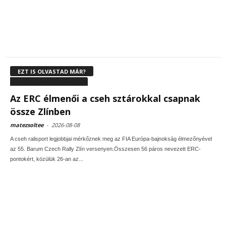
EZT IS OLVASTAD MÁR?
FIA ERC Barum Rally Zlin 2026
Az ERC élmenői a cseh sztárokkal csapnak
össze Zlínben
matezsoltee
-
2026-08-08
A cseh ralisport legjobbjai mérkőznek meg az FIA Európa-bajnokság élmezőnyével
az 55. Barum Czech Rally Zlín versenyen.Összesen 56 páros nevezett ERC-
pontokért, közülük 26-an az...