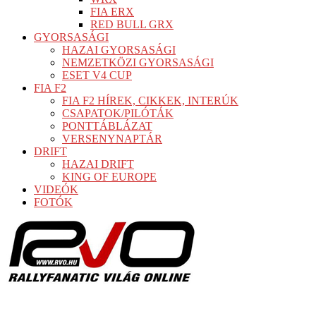
FIA ERX
RED BULL GRX
GYORSASÁGI
HAZAI GYORSASÁGI
NEMZETKÖZI GYORSASÁGI
ESET V4 CUP
FIA F2
FIA F2 HÍREK, CIKKEK, INTERÚK
CSAPATOK/PILÓTÁK
PONTTÁBLÁZAT
VERSENYNAPTÁR
DRIFT
HAZAI DRIFT
KING OF EUROPE
VIDEÓK
FOTÓK