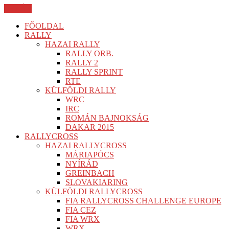
BEZÁR
FŐOLDAL
RALLY
HAZAI RALLY
RALLY ORB.
RALLY 2
RALLY SPRINT
RTE
KÜLFÖLDI RALLY
WRC
IRC
ROMÁN BAJNOKSÁG
DAKAR 2015
RALLYCROSS
HAZAI RALLYCROSS
MÁRIAPÓCS
NYÍRÁD
GREINBACH
SLOVAKIARING
KÜLFÖLDI RALLYCROSS
FIA RALLYCROSS CHALLENGE EUROPE
FIA CEZ
FIA WRX
WRX