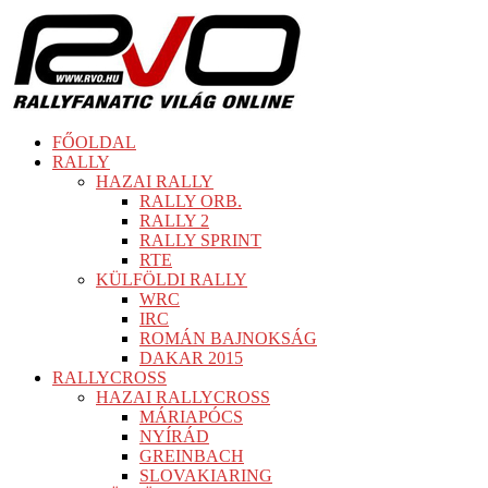
FŐOLDAL
RALLY
HAZAI RALLY
RALLY ORB.
RALLY 2
RALLY SPRINT
RTE
KÜLFÖLDI RALLY
WRC
IRC
ROMÁN BAJNOKSÁG
DAKAR 2015
RALLYCROSS
HAZAI RALLYCROSS
MÁRIAPÓCS
NYÍRÁD
GREINBACH
SLOVAKIARING