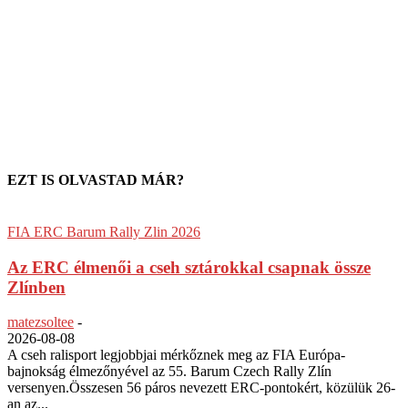
EZT IS OLVASTAD MÁR?
FIA ERC Barum Rally Zlin 2026
Az ERC élmenői a cseh sztárokkal csapnak össze
Zlínben
matezsoltee
-
2026-08-08
A cseh ralisport legjobbjai mérkőznek meg az FIA Európa-
bajnokság élmezőnyével az 55. Barum Czech Rally Zlín
versenyen.Összesen 56 páros nevezett ERC-pontokért, közülük 26-
an az...