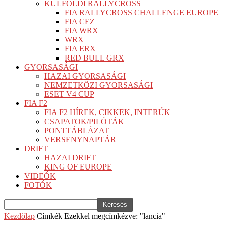
KÜLFÖLDI RALLYCROSS
FIA RALLYCROSS CHALLENGE EUROPE
FIA CEZ
FIA WRX
WRX
FIA ERX
RED BULL GRX
GYORSASÁGI
HAZAI GYORSASÁGI
NEMZETKÖZI GYORSASÁGI
ESET V4 CUP
FIA F2
FIA F2 HÍREK, CIKKEK, INTERÚK
CSAPATOK/PILÓTÁK
PONTTÁBLÁZAT
VERSENYNAPTÁR
DRIFT
HAZAI DRIFT
KING OF EUROPE
VIDEÓK
FOTÓK
Kezdőlap
Címkék
Ezekkel megcímkézve: "lancia"