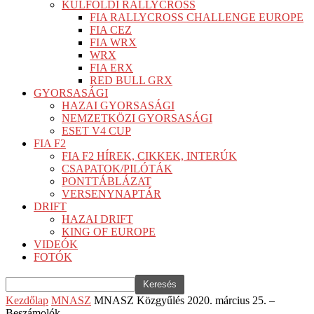
KÜLFÖLDI RALLYCROSS
FIA RALLYCROSS CHALLENGE EUROPE
FIA CEZ
FIA WRX
WRX
FIA ERX
RED BULL GRX
GYORSASÁGI
HAZAI GYORSASÁGI
NEMZETKÖZI GYORSASÁGI
ESET V4 CUP
FIA F2
FIA F2 HÍREK, CIKKEK, INTERÚK
CSAPATOK/PILÓTÁK
PONTTÁBLÁZAT
VERSENYNAPTÁR
DRIFT
HAZAI DRIFT
KING OF EUROPE
VIDEÓK
FOTÓK
Kezdőlap
MNASZ
MNASZ Közgyűlés 2020. március 25. –
Beszámolók