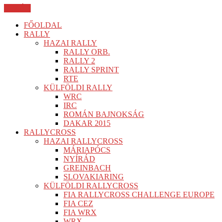
BEZÁR
FŐOLDAL
RALLY
HAZAI RALLY
RALLY ORB.
RALLY 2
RALLY SPRINT
RTE
KÜLFÖLDI RALLY
WRC
IRC
ROMÁN BAJNOKSÁG
DAKAR 2015
RALLYCROSS
HAZAI RALLYCROSS
MÁRIAPÓCS
NYÍRÁD
GREINBACH
SLOVAKIARING
KÜLFÖLDI RALLYCROSS
FIA RALLYCROSS CHALLENGE EUROPE
FIA CEZ
FIA WRX
WRX