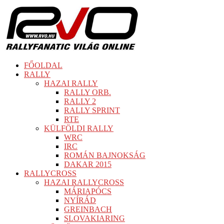
FŐOLDAL
RALLY
HAZAI RALLY
RALLY ORB.
RALLY 2
RALLY SPRINT
RTE
KÜLFÖLDI RALLY
WRC
IRC
ROMÁN BAJNOKSÁG
DAKAR 2015
RALLYCROSS
HAZAI RALLYCROSS
MÁRIAPÓCS
NYÍRÁD
GREINBACH
SLOVAKIARING