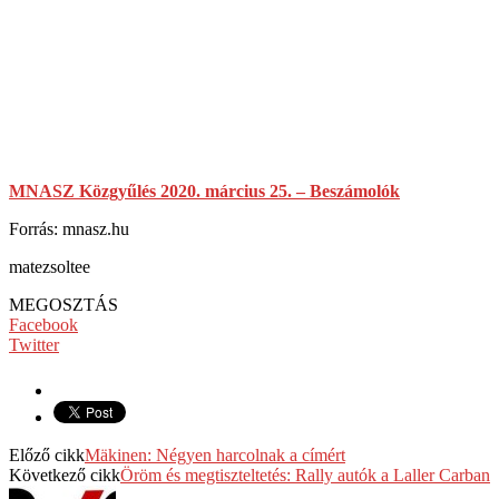
MNASZ Közgyűlés 2020. március 25. – Beszámolók
Forrás: mnasz.hu
matezsoltee
MEGOSZTÁS
Facebook
Twitter
Előző cikk
Mäkinen: Négyen harcolnak a címért
Következő cikk
Öröm és megtiszteltetés: Rally autók a Laller Carban