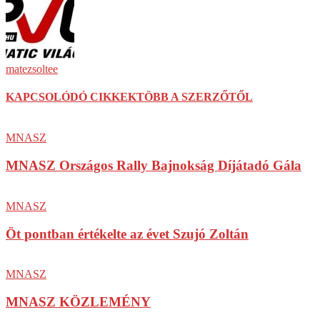
matezsoltee
KAPCSOLÓDÓ CIKKEK
TÖBB A SZERZŐTŐL
MNASZ
MNASZ Országos Rally Bajnokság Díjátadó Gála
MNASZ
Öt pontban értékelte az évet Szujó Zoltán
MNASZ
MNASZ KÖZLEMÉNY