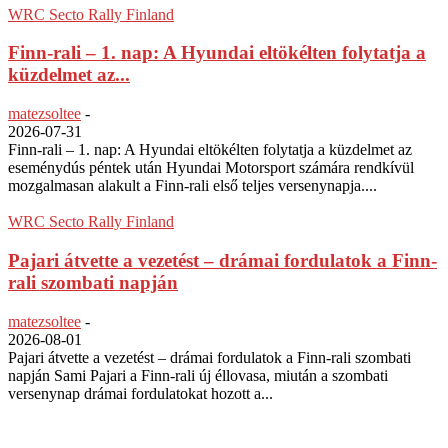
WRC Secto Rally Finland
Finn-rali – 1. nap: A Hyundai eltökélten folytatja a
küzdelmet az...
matezsoltee
-
2026-07-31
Finn-rali – 1. nap: A Hyundai eltökélten folytatja a küzdelmet az
eseménydús péntek után Hyundai Motorsport számára rendkívül
mozgalmasan alakult a Finn-rali első teljes versenynapja....
WRC Secto Rally Finland
Pajari átvette a vezetést – drámai fordulatok a Finn-
rali szombati napján
matezsoltee
-
2026-08-01
Pajari átvette a vezetést – drámai fordulatok a Finn-rali szombati
napján Sami Pajari a Finn-rali új éllovasa, miután a szombati
versenynap drámai fordulatokat hozott a...