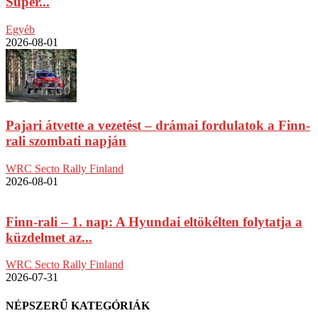
Super...
Egyéb
2026-08-01
Pajari átvette a vezetést – drámai fordulatok a Finn-
rali szombati napján
WRC Secto Rally Finland
2026-08-01
Finn-rali – 1. nap: A Hyundai eltökélten folytatja a
küzdelmet az...
WRC Secto Rally Finland
2026-07-31
NÉPSZERŰ KATEGÓRIÁK