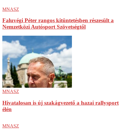
MNASZ
Faluvégi Péter rangos kitüntetésben részesült a
Nemzetközi Autósport Szövetségtől
MNASZ
Hivatalosan is új szakágvezető a hazai rallysport
élén
MNASZ