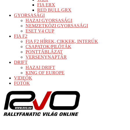
FIA ERX
RED BULL GRX
GYORSASÁGI
HAZAI GYORSASÁGI
NEMZETKÖZI GYORSASÁGI
ESET V4 CUP
FIA F2
FIA F2 HÍREK, CIKKEK, INTERÚK
CSAPATOK/PILÓTÁK
PONTTÁBLÁZAT
VERSENYNAPTÁR
DRIFT
HAZAI DRIFT
KING OF EUROPE
VIDEÓK
FOTÓK