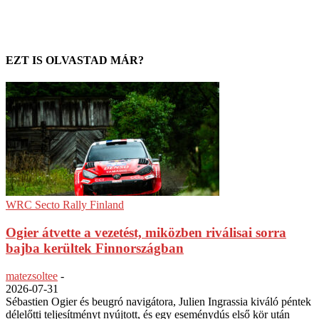
EZT IS OLVASTAD MÁR?
WRC Secto Rally Finland
Ogier átvette a vezetést, miközben riválisai sorra
bajba kerültek Finnországban
matezsoltee
-
2026-07-31
Sébastien Ogier és beugró navigátora, Julien Ingrassia kiváló péntek
délelőtti teljesítményt nyújtott, és egy eseménydús első kör után