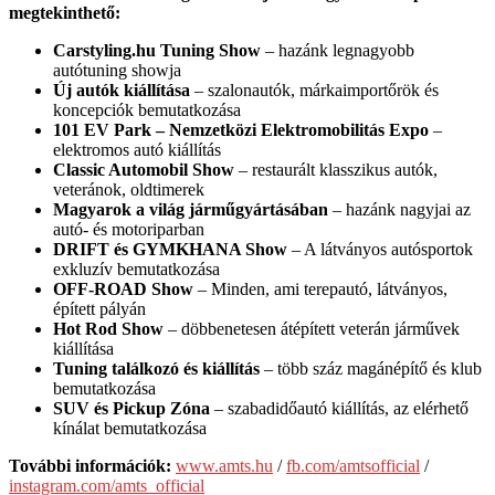
megtekinthető:
Carstyling.hu Tuning Show
– hazánk legnagyobb
autótuning showja
Új autók kiállítása
– szalonautók, márkaimportőrök és
koncepciók bemutatkozása
101 EV Park – Nemzetközi Elektromobilitás Expo
–
elektromos autó kiállítás
Classic Automobil Show
– restaurált klasszikus autók,
veteránok, oldtimerek
Magyarok a világ járműgyártásában
– hazánk nagyjai az
autó- és motoriparban
DRIFT és GYMKHANA Show
– A látványos autósportok
exkluzív bemutatkozása
OFF-ROAD Show
– Minden, ami terepautó, látványos,
épített pályán
Hot Rod Show
– döbbenetesen átépített veterán járművek
kiállítása
Tuning találkozó és kiállítás
– több száz magánépítő és klub
bemutatkozása
SUV és Pickup Zóna
– szabadidőautó kiállítás, az elérhető
kínálat bemutatkozása
További információk:
www.amts.hu
/
fb.com/amtsofficial
/
instagram.com/amts_official