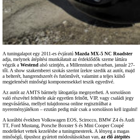
A tuningalapot egy 2011-es évjáratú
Mazda MX-5 NC Roadster
adja, melynek átépítési munkálatait az érdeklődők szeme láttára
végzik a
Westend
alsó szintjén, a Millennium udvarban, január 27-
től. A show szakemberei szokás szerint ízekre szedik az autót, majd
a belterét, hangrendszerét és futóművét, valamint a teljes külső
megjelenését minőségi komponensekkel teszik egyedivé.
Az autót az AMTS bármely látogatója megnyerheti. A sorsoláson
való részvétel feltétele akár egyetlen felnőtt, VIP, vagy családi jegy
megvásárlása, mellyel tulajdonosa online regisztrálhat a
nyereményjátékon – ezután pedig már csak a sorsoláson kell izgulni!
A korábbi években Volkswagen EOS, Scirocco, BMW Z4 és Audi
TT, Ford Mustang, Porsche Boxster S és Mini Cooper Coupé
modelleket vettek kezelésbe a tuningmesterek. A lényeg a magas
minőségű, típushoz gyártott módosításokban van,
az élő átépítés