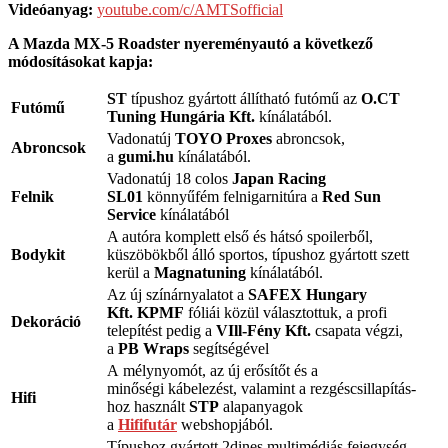
Videóanyag:
youtube.com/c/AMTSofficial
A Mazda MX-5 Roadster nyereményautó a következő
módosításokat kapja:
ST
típushoz gyártott állítható futómű az
O.CT
Futómű
Tuning Hungária Kft.
kínálatából.
Vadonatúj
TOYO Proxes
abroncsok,
Abroncsok
a
gumi.hu
kínálatából.
Vadonatúj 18 colos
Japan Racing
Felnik
SL01
könnyűfém felnigarnitúra a
Red Sun
Service
kínálatából
A autóra komplett első és hátsó spoilerből,
Bodykit
küszöbökből álló sportos, típushoz gyártott szett
kerül a
Magnatuning
kínálatából.
Az új színárnyalatot a
SAFEX Hungary
Kft. KPMF
fóliái közül választottuk, a profi
Dekoráció
telepítést pedig a
VIll-Fény Kft.
csapata végzi,
a
PB Wraps
segítségével
A mélynyomót, az új erősítőt és a
minőségi kábelezést, valamint a rezgéscsillapítás-
Hifi
hoz használt
STP
alapanyagok
a
Hififutár
webshopjából.
Típushoz gyártott 2dines multimédiás fejegység