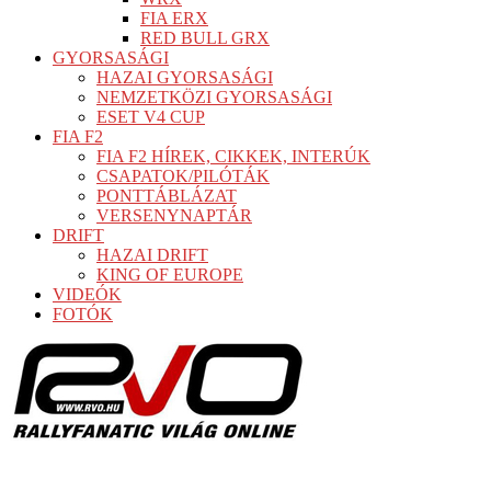
FIA ERX
RED BULL GRX
GYORSASÁGI
HAZAI GYORSASÁGI
NEMZETKÖZI GYORSASÁGI
ESET V4 CUP
FIA F2
FIA F2 HÍREK, CIKKEK, INTERÚK
CSAPATOK/PILÓTÁK
PONTTÁBLÁZAT
VERSENYNAPTÁR
DRIFT
HAZAI DRIFT
KING OF EUROPE
VIDEÓK
FOTÓK