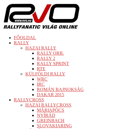
FŐOLDAL
RALLY
HAZAI RALLY
RALLY ORB.
RALLY 2
RALLY SPRINT
RTE
KÜLFÖLDI RALLY
WRC
IRC
ROMÁN BAJNOKSÁG
DAKAR 2015
RALLYCROSS
HAZAI RALLYCROSS
MÁRIAPÓCS
NYÍRÁD
GREINBACH
SLOVAKIARING