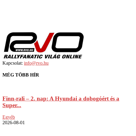
Kapcsolat:
info@rvo.hu
MÉG TÖBB HÍR
Finn-rali – 2. nap: A Hyundai a dobogóért és a
Super...
Egyéb
2026-08-01