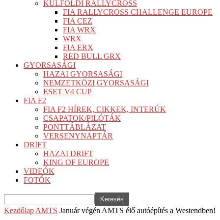
KÜLFÖLDI RALLYCROSS
FIA RALLYCROSS CHALLENGE EUROPE
FIA CEZ
FIA WRX
WRX
FIA ERX
RED BULL GRX
GYORSASÁGI
HAZAI GYORSASÁGI
NEMZETKÖZI GYORSASÁGI
ESET V4 CUP
FIA F2
FIA F2 HÍREK, CIKKEK, INTERÚK
CSAPATOK/PILÓTÁK
PONTTÁBLÁZAT
VERSENYNAPTÁR
DRIFT
HAZAI DRIFT
KING OF EUROPE
VIDEÓK
FOTÓK
Kezdőlap
AMTS
Január végén AMTS élő autóépítés a Westendben!