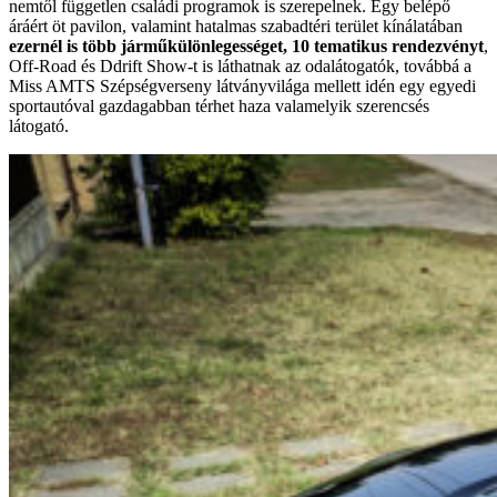
nemtől független családi programok is szerepelnek. Egy belépő
áráért öt pavilon, valamint hatalmas szabadtéri terület kínálatában
ezernél is több járműkülönlegességet, 10 tematikus rendezvényt
,
Off-Road és Ddrift Show-t is láthatnak az odalátogatók, továbbá a
Miss AMTS Szépségverseny látványvilága mellett idén egy egyedi
sportautóval gazdagabban térhet haza valamelyik szerencsés
látogató.