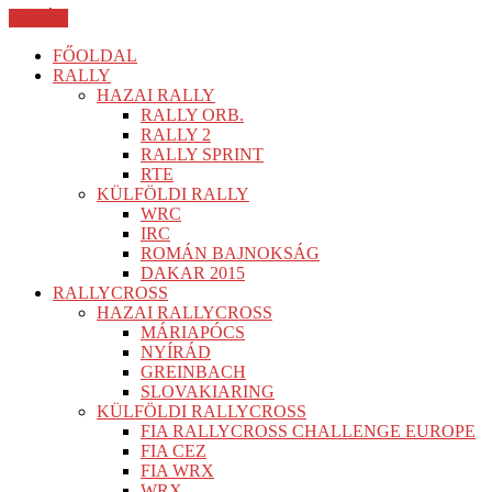
BEZÁR
FŐOLDAL
RALLY
HAZAI RALLY
RALLY ORB.
RALLY 2
RALLY SPRINT
RTE
KÜLFÖLDI RALLY
WRC
IRC
ROMÁN BAJNOKSÁG
DAKAR 2015
RALLYCROSS
HAZAI RALLYCROSS
MÁRIAPÓCS
NYÍRÁD
GREINBACH
SLOVAKIARING
KÜLFÖLDI RALLYCROSS
FIA RALLYCROSS CHALLENGE EUROPE
FIA CEZ
FIA WRX
WRX