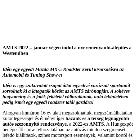
AMTS 2022 – január végén indul a nyereményautó-átépítés a
Westendben
Idén egy egyedi Mazda MX-5 Roadster kerül kisorsolásra az
Automobil és Tuning Show-n
Idén is egy szakavatott csapat által egyedivé varázsolt sportautót
sorsolnak ki a látogatók között az AMTS zárónapján. A sokéves
hagyomány és a játék feltételei változatlanok, autó tekintetében
pedig ismét egy egyedi roadster talál gazdára!
Ahogyan immáron 16 év alatt megszokhattuk, megszámlálhatatlan
különlegességet és élményt ígér
hazánk és a térség legnagyobb
autós szezonnyitó rendezvénye
, a 2022-es
AMTS
. A Hungexpót
benépesítő show felhozatalában az autózás minden szegmensét
lefedő kiállítások, színes motorsport események, valamint kortól és