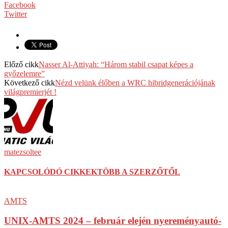
Facebook
Twitter
Előző cikk
Nasser Al-Attiyah: “Három stabil csapat képes a
győzelemre”
Következő cikk
Nézd velünk élőben a WRC hibridgenerációjának
világpremierjét !
matezsoltee
KAPCSOLÓDÓ CIKKEK
TÖBB A SZERZŐTŐL
AMTS
UNIX-AMTS 2024 – február elején nyereményautó-