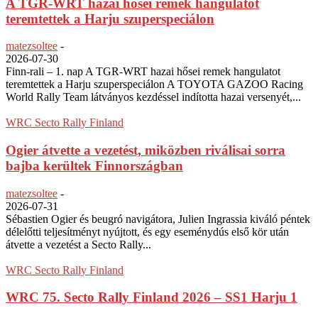
A TGR-WRT hazai hősei remek hangulatot
teremtettek a Harju szuperspeciálon
matezsoltee
-
2026-07-30
Finn-rali – 1. nap A TGR-WRT hazai hősei remek hangulatot
teremtettek a Harju szuperspeciálon A TOYOTA GAZOO Racing
World Rally Team látványos kezdéssel indította hazai versenyét,...
WRC Secto Rally Finland
Ogier átvette a vezetést, miközben riválisai sorra
bajba kerültek Finnországban
matezsoltee
-
2026-07-31
Sébastien Ogier és beugró navigátora, Julien Ingrassia kiváló péntek
délelőtti teljesítményt nyújtott, és egy eseménydús első kör után
átvette a vezetést a Secto Rally...
WRC Secto Rally Finland
WRC 75. Secto Rally Finland 2026 – SS1 Harju 1