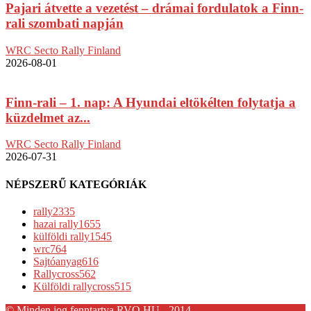
Pajari átvette a vezetést – drámai fordulatok a Finn-
rali szombati napján
WRC Secto Rally Finland
2026-08-01
Finn-rali – 1. nap: A Hyundai eltökélten folytatja a
küzdelmet az...
WRC Secto Rally Finland
2026-07-31
NÉPSZERŰ KATEGÓRIÁK
rally
2335
hazai rally
1655
külföldi rally
1545
wrc
764
Sajtóanyag
616
Rallycross
562
Külföldi rallycross
515
© Minden jog fenntartva RVO.HU - 2014