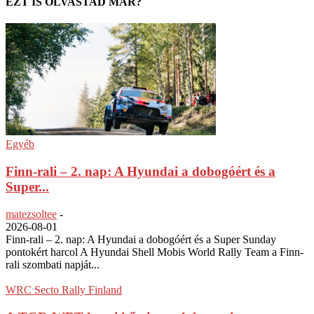
EZT IS OLVASTAD MÁR?
Egyéb
Finn-rali – 2. nap: A Hyundai a dobogóért és a
Super...
matezsoltee
-
2026-08-01
Finn-rali – 2. nap: A Hyundai a dobogóért és a Super Sunday
pontokért harcol A Hyundai Shell Mobis World Rally Team a Finn-
rali szombati napját...
WRC Secto Rally Finland