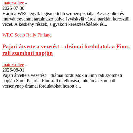
matezsoltee
-
2026-07-30
Harju a WRC egyik legismertebb szuperspeciálja. Az aszfaltot és
murvát egyaránt tartalmazó pálya Jyväskylä városi parkján keresztül
vezet. A keskeny részek, a gyakori kereszteződések és...
WRC Secto Rally Finland
Pajari átvette a vezetést – drámai fordulatok a Finn-
rali szombati napján
matezsoltee
-
2026-08-01
Pajari átvette a vezetést – drámai fordulatok a Finn-rali szombati
napján Sami Pajari a Finn-rali új éllovasa, miután a szombati
versenynap drámai fordulatokat hozott a...