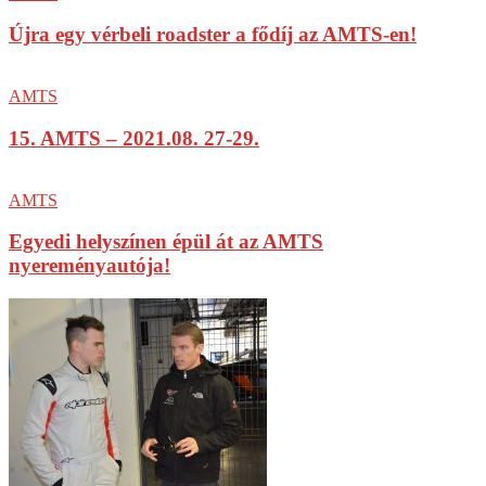
Újra egy vérbeli roadster a fődíj az AMTS-en!
AMTS
15. AMTS – 2021.08. 27-29.
AMTS
Egyedi helyszínen épül át az AMTS
nyereményautója!