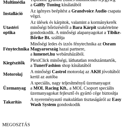
Multimédia
a
Gálffy Tuning
kínálatából
Az igényes beépítést a
Grandvoice Audio
csapata
Installáció
végzi.
Az ülések és kárpitok, valamint a kormánykerék
Utastéri
minőségi bőrözéséről a
Bara Kárpit
szakértelme
optika
gondoskodik. A minőségi alapanyagokat a
Tibike-
Bőrike Bt.
szállítja
Minőségi ledes és izzós fénytechnika az
Osram
Fénytechnika
Magyarország
hazai partnere,
a
lumenet.hu
webáruházából.
PlexiClick minőségi, láthatatlan rendszámtartók,
Kiegészítők
a
TunerFashion
shop kínálatából
A minőségi
Castrol
motorolaj az
AKH
jóvoltából
Motorolaj
kerül az autóba
A speciális, nagy teljesítményű üzemanyagot
Üzemanyag
a
MOL Racing Kft.
, a MOL Csoport speciális
üzemanyagokat fejlesztő és gyártó cége biztosítja
A nyereményautó makulátlan tisztaságáról az
Easy
Takarítás
Wash System
gondoskodik
MEGOSZTÁS