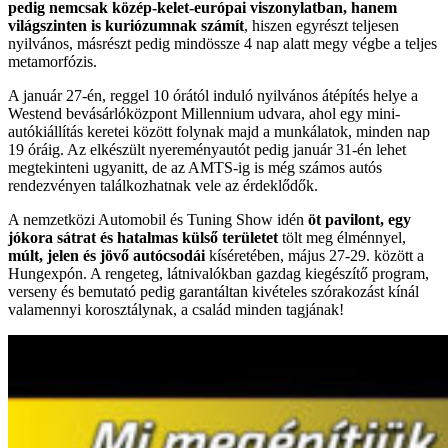
pedig nemcsak közép-kelet-európai viszonylatban, hanem
világszinten is kuriózumnak számít
, hiszen egyrészt teljesen
nyilvános, másrészt pedig mindössze 4 nap alatt megy végbe a teljes
metamorfózis.
A január 27-én, reggel 10 órától induló nyilvános átépítés helye a
Westend bevásárlóközpont Millennium udvara, ahol egy mini-
autókiállítás keretei között folynak majd a munkálatok, minden nap
19 óráig. Az elkészült nyereményautót pedig január 31-én lehet
megtekinteni ugyanitt, de az AMTS-ig is még számos autós
rendezvényen találkozhatnak vele az érdeklődők.
A nemzetközi Automobil és Tuning Show idén
öt pavilont, egy
jókora sátrat és hatalmas külső területet
tölt meg élménnyel,
múlt, jelen és jövő autócsodái
kíséretében, május 27-29. között a
Hungexpón. A rengeteg, látnivalókban gazdag kiegészítő program,
verseny és bemutató pedig garantáltan kivételes szórakozást kínál
valamennyi korosztálynak, a család minden tagjának!