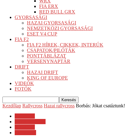
WRX
FIA ERX
RED BULL GRX
GYORSASÁGI
HAZAI GYORSASÁGI
NEMZETKÖZI GYORSASÁGI
ESET V4 CUP
FIA F2
FIA F2 HÍREK, CIKKEK, INTERÚK
CSAPATOK/PILÓTÁK
PONTTÁBLÁZAT
VERSENYNAPTÁR
DRIFT
HAZAI DRIFT
KING OF EUROPE
VIDEÓK
FOTÓK
Kezdőlap
Rallycross
Hazai rallycross
Borbás: Jókat csatáztunk!
Rallycross
Hazai rallycross
Máriapócs
Sajtóanyag