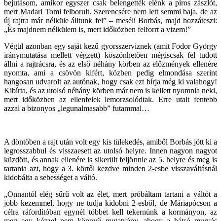
bejutásom, amikor egyszer csak belengették elénk a piros zászlót,
mert Madari Tomi felborult. Szerencsére nem lett semmi baja, de az
új rajtra már nélküle álltunk fel” – meséli Borbás, majd hozzáteszi:
„És majdnem nélkülem is, mert időközben felforrt a vizem!”
Végül azonban egy saját kezű gyorsszerviznek (amit Fodor György
iránymutatása mellett végzett) köszönhetően mégiscsak fel tudott
állni a rajtrácsra, és az első néhány körben az előzmények ellenére
nyomta, ami a csövön kifért, közben pedig elmondása szerint
hangosan udvarolt az autónak, hogy csak ezt bírja még ki valahogy!
Kibírta, és az utolsó néhány körben már nem is kellett nyomnia neki,
mert időközben az ellenfelek lemorzsolódtak. Erre utalt fentebb
azzal a bizonyos „legunalmasabb” futammal…
A döntőben a rajt után volt egy kis tülekedés, amiből Borbás jött ki a
legrosszabbul és visszaesett az utolsó helyre. Innen nagyon nagyot
küzdött, és annak ellenére is sikerült feljönnie az 5. helyre és meg is
tartania azt, hogy a 3. körtől kezdve minden 2-esbe visszaváltásnál
kidobálta a sebességet a váltó.
„Onnantól elég sűrű volt az élet, mert próbáltam tartani a váltót a
jobb kezemmel, hogy ne tudja kidobni 2-esből, de Máriapócson a
célra ráfordítóban egynél többet kell tekernünk a kormányon, az
meg egy kézzel nem könnyű mutatvány, ahogy a hátsó murvás