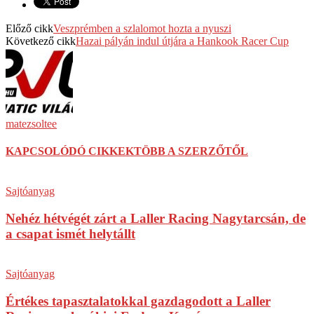
Előző cikk
Veszprémben a szlalomot hozta a nyuszi
Következő cikk
Hazai pályán indul útjára a Hankook Racer Cup
matezsoltee
KAPCSOLÓDÓ CIKKEK
TÖBB A SZERZŐTŐL
Sajtóanyag
Nehéz hétvégét zárt a Laller Racing Nagytarcsán, de
a csapat ismét helytállt
Sajtóanyag
Értékes tapasztalatokkal gazdagodott a Laller