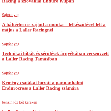
Racing a szlovákiai Enduro Kupán
Sajtóanyag
A háttérben is zajlott a munka – felkészüléssel telt a
május a Laller Racingnél
Sajtóanyag
Technikai hibák és sérülések árnyékában versenyzett
a Laller Racing Tamásiban
Sajtóanyag
Kemény csatákat hozott a pannonhalmi
Endurocross a Laller Racing számára
benzingőz két keréken