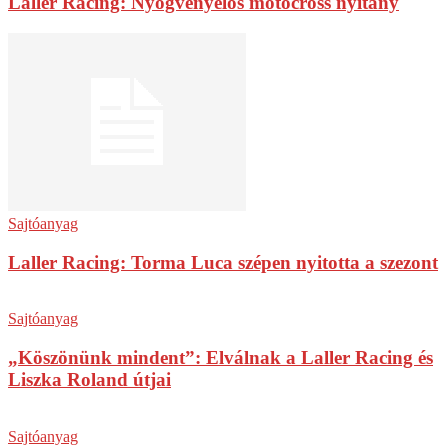
Laller Racing: Nyögvenyelős motocross nyitány
Sajtóanyag
Laller Racing: Torma Luca szépen nyitotta a szezont
Sajtóanyag
„Köszönünk mindent”: Elválnak a Laller Racing és
Liszka Roland útjai
Sajtóanyag