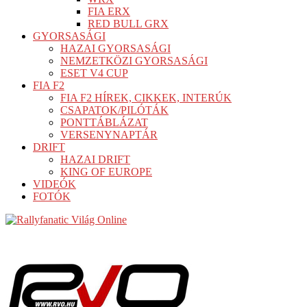
FIA ERX
RED BULL GRX
GYORSASÁGI
HAZAI GYORSASÁGI
NEMZETKÖZI GYORSASÁGI
ESET V4 CUP
FIA F2
FIA F2 HÍREK, CIKKEK, INTERÚK
CSAPATOK/PILÓTÁK
PONTTÁBLÁZAT
VERSENYNAPTÁR
DRIFT
HAZAI DRIFT
KING OF EUROPE
VIDEÓK
FOTÓK