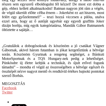
részen sem egyszerű elboldogulni fél kézzel! De most ezt dobta a
gép, ehhez kellett alkalmazkodni! Batman nagyon jött rám a végén,
de végül sikerült előtte célba érnem – Jokerként ez azt hiszem, most
felért egy győzelemmel!” – teszi hozzá viccesen a pilóta, utalva
ezzel arra, hogy az ő autóját ugyebár egy egyedi graffitis Joker
dizájn borítja, míg egyik kategóriatársa, Mandák Gábor Batmannek
öltöztette a sajátját…
„Gratulálok a dobogósoknak és köszönöm a jó csatákat Vágner
Gábornak, akivel három futamban is jókat kergetőztünk a hétvége
során. Köszönöm Gyurinak a rengeteg segítséget, a Bánkuti
MotorSportnak és a TQS Hungary-nek pedig a lehetőséget.
Pünkösdre új életre keltjük a technikát, és újult erővel fogunk
támadni” – mondta el végül az összességében a hétvége egészét és
összképét nézve nagyot mentő és rendkívül értékes bajnoki pontokat
szerző Borbás.
MEGOSZTÁS
Facebook
Twitter