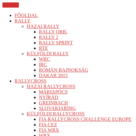
BEZÁR
FŐOLDAL
RALLY
HAZAI RALLY
RALLY ORB.
RALLY 2
RALLY SPRINT
RTE
KÜLFÖLDI RALLY
WRC
IRC
ROMÁN BAJNOKSÁG
DAKAR 2015
RALLYCROSS
HAZAI RALLYCROSS
MÁRIAPÓCS
NYÍRÁD
GREINBACH
SLOVAKIARING
KÜLFÖLDI RALLYCROSS
FIA RALLYCROSS CHALLENGE EUROPE
FIA CEZ
FIA WRX
WRX