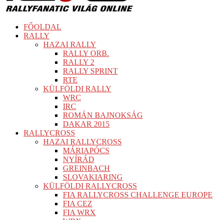
FŐOLDAL
RALLY
HAZAI RALLY
RALLY ORB.
RALLY 2
RALLY SPRINT
RTE
KÜLFÖLDI RALLY
WRC
IRC
ROMÁN BAJNOKSÁG
DAKAR 2015
RALLYCROSS
HAZAI RALLYCROSS
MÁRIAPÓCS
NYÍRÁD
GREINBACH
SLOVAKIARING
KÜLFÖLDI RALLYCROSS
FIA RALLYCROSS CHALLENGE EUROPE
FIA CEZ
FIA WRX