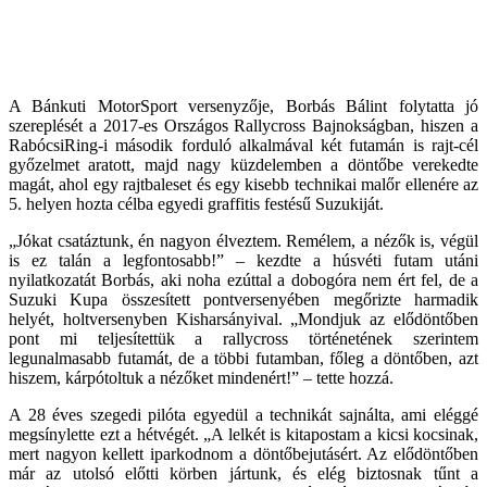
A Bánkuti MotorSport versenyzője, Borbás Bálint folytatta jó
szereplését a 2017-es Országos Rallycross Bajnokságban, hiszen a
RabócsiRing-i második forduló alkalmával két futamán is rajt-cél
győzelmet aratott, majd nagy küzdelemben a döntőbe verekedte
magát, ahol egy rajtbaleset és egy kisebb technikai malőr ellenére az
5. helyen hozta célba egyedi graffitis festésű Suzukiját.
„Jókat csatáztunk, én nagyon élveztem. Remélem, a nézők is, végül
is ez talán a legfontosabb!” – kezdte a húsvéti futam utáni
nyilatkozatát Borbás, aki noha ezúttal a dobogóra nem ért fel, de a
Suzuki Kupa összesített pontversenyében megőrizte harmadik
helyét, holtversenyben Kisharsányival. „Mondjuk az elődöntőben
pont mi teljesítettük a rallycross történetének szerintem
legunalmasabb futamát, de a többi futamban, főleg a döntőben, azt
hiszem, kárpótoltuk a nézőket mindenért!” – tette hozzá.
A 28 éves szegedi pilóta egyedül a technikát sajnálta, ami eléggé
megsínylette ezt a hétvégét. „A lelkét is kitapostam a kicsi kocsinak,
mert nagyon kellett iparkodnom a döntőbejutásért. Az elődöntőben
már az utolsó előtti körben jártunk, és elég biztosnak tűnt a