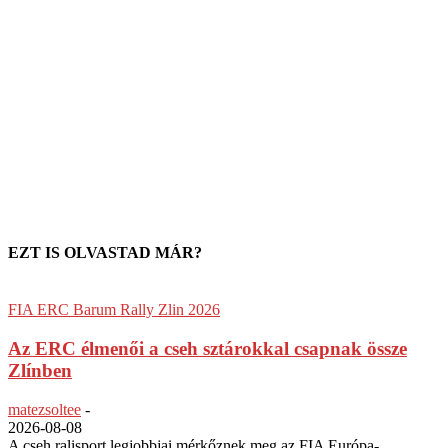
EZT IS OLVASTAD MÁR?
FIA ERC Barum Rally Zlin 2026
Az ERC élmenői a cseh sztárokkal csapnak össze
Zlínben
matezsoltee
-
2026-08-08
A cseh ralisport legjobbjai mérkőznek meg az FIA Európa-