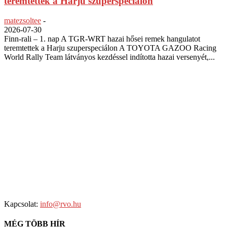
teremtettek a Harju szuperspeciálon
matezsoltee
-
2026-07-30
Finn-rali – 1. nap A TGR-WRT hazai hősei remek hangulatot
teremtettek a Harju szuperspeciálon A TOYOTA GAZOO Racing
World Rally Team látványos kezdéssel indította hazai versenyét,...
Kapcsolat:
info@rvo.hu
MÉG TÖBB HÍR