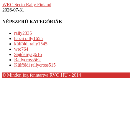
WRC Secto Rally Finland
2026-07-31
NÉPSZERŰ KATEGÓRIÁK
rally
2335
hazai rally
1655
külföldi rally
1545
wrc
764
Sajtóanyag
616
Rallycross
562
Külföldi rallycross
515
© Minden jog fenntartva RVO.HU - 2014