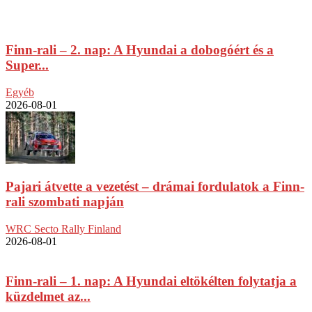
Finn-rali – 2. nap: A Hyundai a dobogóért és a
Super...
Egyéb
2026-08-01
Pajari átvette a vezetést – drámai fordulatok a Finn-
rali szombati napján
WRC Secto Rally Finland
2026-08-01
Finn-rali – 1. nap: A Hyundai eltökélten folytatja a
küzdelmet az...