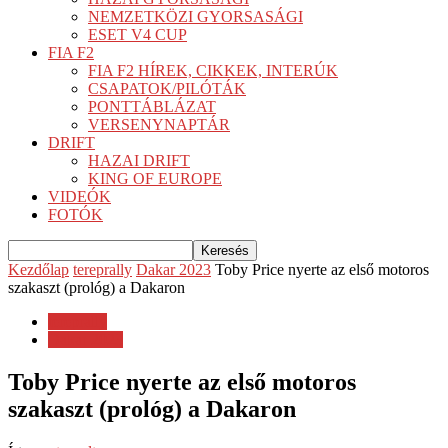
NEMZETKÖZI GYORSASÁGI
ESET V4 CUP
FIA F2
FIA F2 HÍREK, CIKKEK, INTERÚK
CSAPATOK/PILÓTÁK
PONTTÁBLÁZAT
VERSENYNAPTÁR
DRIFT
HAZAI DRIFT
KING OF EUROPE
VIDEÓK
FOTÓK
Kezdőlap
tereprally
Dakar 2023
Toby Price nyerte az első motoros
szakaszt (prológ) a Dakaron
tereprally
Dakar 2023
Toby Price nyerte az első motoros
szakaszt (prológ) a Dakaron