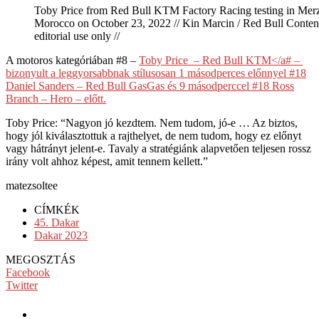
Toby Price from Red Bull KTM Factory Racing testing in Mer
Morocco on October 23, 2022 // Kin Marcin / Red Bull Content
editorial use only //
A motoros kategóriában #8 –
Toby Price – Red Bull KTM</a# –
bizonyult a leggyorsabbnak stílusosan 1 másodperces előnnyel #18
Daniel Sanders – Red Bull GasGas és 9 másodperccel #18 Ross
Branch – Hero – előtt.
Toby Price: “Nagyon jó kezdtem. Nem tudom, jó-e … Az biztos,
hogy jól kiválasztottuk a rajthelyet, de nem tudom, hogy ez előnyt
vagy hátrányt jelent-e. Tavaly a stratégiánk alapvetően teljesen rossz
irány volt ahhoz képest, amit tennem kellett.”
matezsoltee
CÍMKÉK
45. Dakar
Dakar 2023
MEGOSZTÁS
Facebook
Twitter