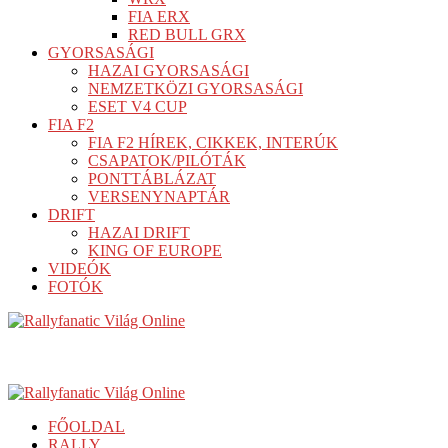
FIA ERX
RED BULL GRX
GYORSASÁGI
HAZAI GYORSASÁGI
NEMZETKÖZI GYORSASÁGI
ESET V4 CUP
FIA F2
FIA F2 HÍREK, CIKKEK, INTERÚK
CSAPATOK/PILÓTÁK
PONTTÁBLÁZAT
VERSENYNAPTÁR
DRIFT
HAZAI DRIFT
KING OF EUROPE
VIDEÓK
FOTÓK
FŐOLDAL
RALLY