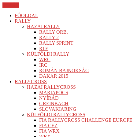
BEZÁR
FŐOLDAL
RALLY
HAZAI RALLY
RALLY ORB.
RALLY 2
RALLY SPRINT
RTE
KÜLFÖLDI RALLY
WRC
IRC
ROMÁN BAJNOKSÁG
DAKAR 2015
RALLYCROSS
HAZAI RALLYCROSS
MÁRIAPÓCS
NYÍRÁD
GREINBACH
SLOVAKIARING
KÜLFÖLDI RALLYCROSS
FIA RALLYCROSS CHALLENGE EUROPE
FIA CEZ
FIA WRX
WRX