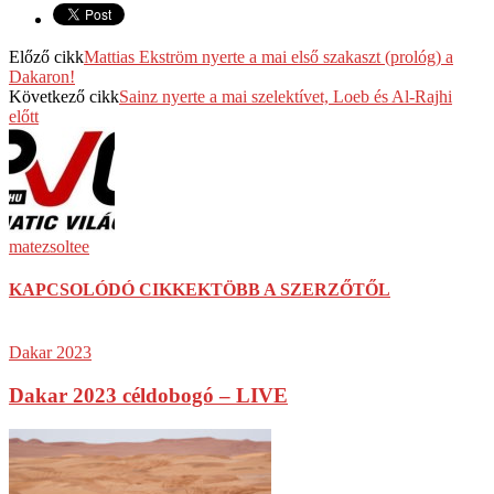
Előző cikk
Mattias Ekström nyerte a mai első szakaszt (prológ) a
Dakaron!
Következő cikk
Sainz nyerte a mai szelektívet, Loeb és Al-Rajhi
előtt
matezsoltee
KAPCSOLÓDÓ CIKKEK
TÖBB A SZERZŐTŐL
Dakar 2023
Dakar 2023 céldobogó – LIVE