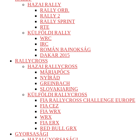
HAZAI RALLY
RALLY ORB.
RALLY 2
RALLY SPRINT
RTE
KÜLFÖLDI RALLY
WRC
IRC
ROMÁN BAJNOKSÁG
DAKAR 2015
RALLYCROSS
HAZAI RALLYCROSS
MÁRIAPÓCS
NYÍRÁD
GREINBACH
SLOVAKIARING
KÜLFÖLDI RALLYCROSS
FIA RALLYCROSS CHALLENGE EUROPE
FIA CEZ
FIA WRX
WRX
FIA ERX
RED BULL GRX
GYORSASÁGI
HAZAI GYORSASÁGI