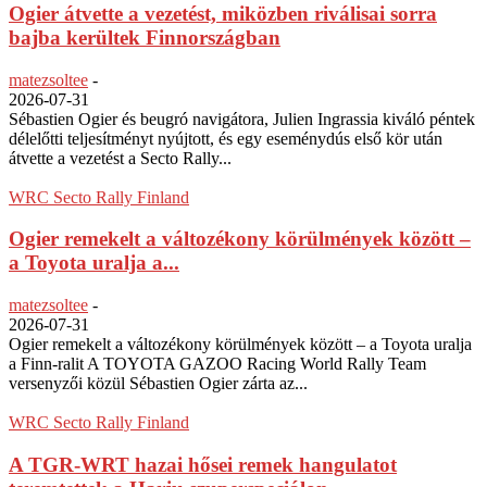
Ogier átvette a vezetést, miközben riválisai sorra
bajba kerültek Finnországban
matezsoltee
-
2026-07-31
Sébastien Ogier és beugró navigátora, Julien Ingrassia kiváló péntek
délelőtti teljesítményt nyújtott, és egy eseménydús első kör után
átvette a vezetést a Secto Rally...
WRC Secto Rally Finland
Ogier remekelt a változékony körülmények között –
a Toyota uralja a...
matezsoltee
-
2026-07-31
Ogier remekelt a változékony körülmények között – a Toyota uralja
a Finn-ralit A TOYOTA GAZOO Racing World Rally Team
versenyzői közül Sébastien Ogier zárta az...
WRC Secto Rally Finland
A TGR-WRT hazai hősei remek hangulatot