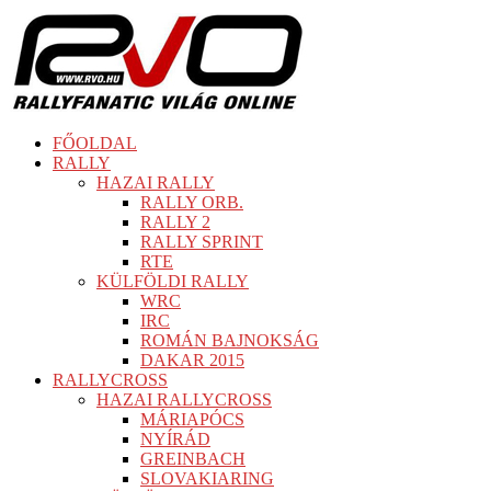
FŐOLDAL
RALLY
HAZAI RALLY
RALLY ORB.
RALLY 2
RALLY SPRINT
RTE
KÜLFÖLDI RALLY
WRC
IRC
ROMÁN BAJNOKSÁG
DAKAR 2015
RALLYCROSS
HAZAI RALLYCROSS
MÁRIAPÓCS
NYÍRÁD
GREINBACH
SLOVAKIARING