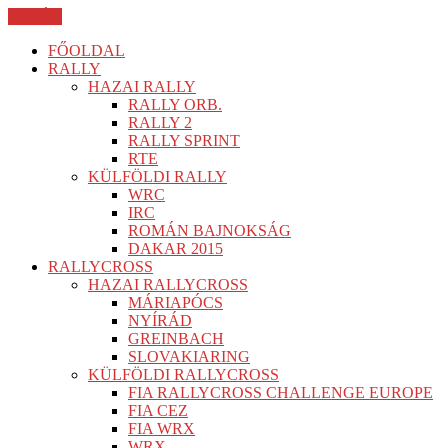
BEZÁR
FŐOLDAL
RALLY
HAZAI RALLY
RALLY ORB.
RALLY 2
RALLY SPRINT
RTE
KÜLFÖLDI RALLY
WRC
IRC
ROMÁN BAJNOKSÁG
DAKAR 2015
RALLYCROSS
HAZAI RALLYCROSS
MÁRIAPÓCS
NYÍRÁD
GREINBACH
SLOVAKIARING
KÜLFÖLDI RALLYCROSS
FIA RALLYCROSS CHALLENGE EUROPE
FIA CEZ
FIA WRX
WRX