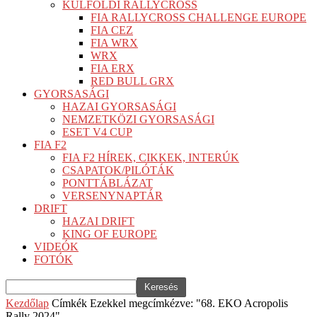
KÜLFÖLDI RALLYCROSS
FIA RALLYCROSS CHALLENGE EUROPE
FIA CEZ
FIA WRX
WRX
FIA ERX
RED BULL GRX
GYORSASÁGI
HAZAI GYORSASÁGI
NEMZETKÖZI GYORSASÁGI
ESET V4 CUP
FIA F2
FIA F2 HÍREK, CIKKEK, INTERÚK
CSAPATOK/PILÓTÁK
PONTTÁBLÁZAT
VERSENYNAPTÁR
DRIFT
HAZAI DRIFT
KING OF EUROPE
VIDEÓK
FOTÓK
Kezdőlap
Címkék
Ezekkel megcímkézve: "68. EKO Acropolis
Rally 2024"