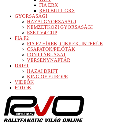
FIA ERX
RED BULL GRX
GYORSASÁGI
HAZAI GYORSASÁGI
NEMZETKÖZI GYORSASÁGI
ESET V4 CUP
FIA F2
FIA F2 HÍREK, CIKKEK, INTERÚK
CSAPATOK/PILÓTÁK
PONTTÁBLÁZAT
VERSENYNAPTÁR
DRIFT
HAZAI DRIFT
KING OF EUROPE
VIDEÓK
FOTÓK