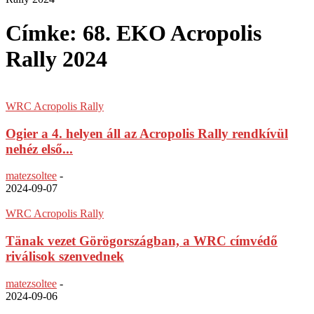
Címke: 68. EKO Acropolis
Rally 2024
WRC Acropolis Rally
Ogier a 4. helyen áll az Acropolis Rally rendkívül
nehéz első...
matezsoltee
-
2024-09-07
WRC Acropolis Rally
Tänak vezet Görögországban, a WRC címvédő
riválisok szenvednek
matezsoltee
-
2024-09-06