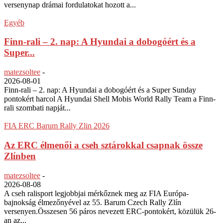
versenynap drámai fordulatokat hozott a...
Egyéb
Finn-rali – 2. nap: A Hyundai a dobogóért és a
Super...
matezsoltee
-
2026-08-01
Finn-rali – 2. nap: A Hyundai a dobogóért és a Super Sunday
pontokért harcol A Hyundai Shell Mobis World Rally Team a Finn-
rali szombati napját...
FIA ERC Barum Rally Zlin 2026
Az ERC élmenői a cseh sztárokkal csapnak össze
Zlínben
matezsoltee
-
2026-08-08
A cseh ralisport legjobbjai mérkőznek meg az FIA Európa-
bajnokság élmezőnyével az 55. Barum Czech Rally Zlín
versenyen.Összesen 56 páros nevezett ERC-pontokért, közülük 26-
an az...