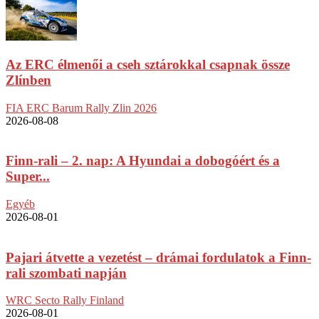
Az ERC élmenői a cseh sztárokkal csapnak össze
Zlínben
FIA ERC Barum Rally Zlin 2026
2026-08-08
Finn-rali – 2. nap: A Hyundai a dobogóért és a
Super...
Egyéb
2026-08-01
Pajari átvette a vezetést – drámai fordulatok a Finn-
rali szombati napján
WRC Secto Rally Finland
2026-08-01